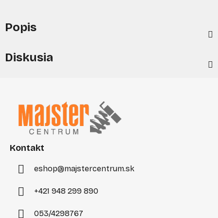
Popis
Diskusia
Z
á
p
ä
t
i
Kontakt
e
eshop
@
majstercentrum.sk
+421 948 299 890
053/4298767