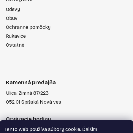
Odevy
Obuv
Ochranné pomôcky
Rukavice
Ostatné
Kamenná predajňa
Ulica: Zimná 87/223
052 01 Spišská Nová ves
Otváracie hodiny
Tento web používa súbory cookie. Ďalším
Po-Pia: 7:30 - 17:00