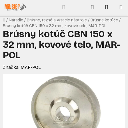
Prejsť
Hľadať
NÁKUP
na
obsah
KOŠÍK
Domov
/
Náradie
/
Brúsne, rezné a vŕtacie nástroje
/
Brúsne kotúče
/
Brúsny kotúč CBN 150 x 32 mm, kovové telo, MAR-POL
Brúsny kotúč CBN 150 x
32 mm, kovové telo, MAR-
POL
Značka:
MAR-POL