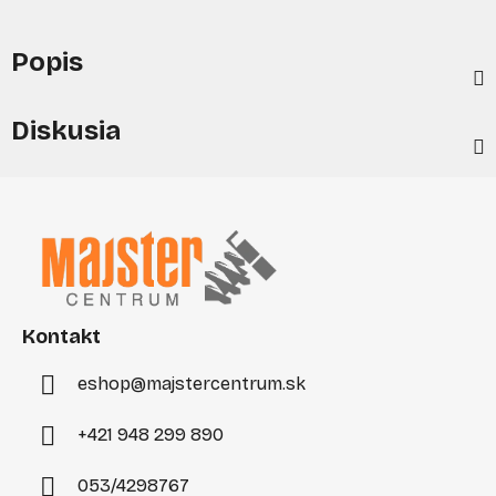
Popis
Diskusia
Z
á
p
ä
t
i
Kontakt
e
eshop
@
majstercentrum.sk
+421 948 299 890
053/4298767