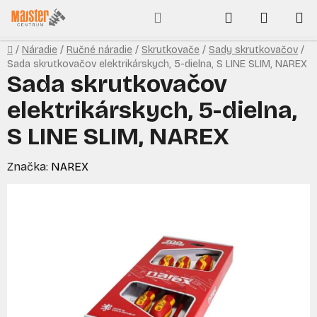
Prejsť
Hľadať
NÁKUP
na
obsah
KOŠÍK
Domov
/
Náradie
/
Ručné náradie
/
Skrutkovače
/
Sady skrutkovačov
/
Sada skrutkovačov elektrikárskych, 5-dielna, S LINE SLIM, NAREX
Sada skrutkovačov
elektrikárskych, 5-dielna,
S LINE SLIM, NAREX
Značka:
NAREX