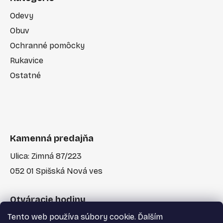
Odevy
Obuv
Ochranné pomôcky
Rukavice
Ostatné
Kamenná predajňa
Ulica: Zimná 87/223
052 01 Spišská Nová ves
Otváracie hodiny
Tento web používa súbory cookie. Ďalším
Po-Pia: 7:30 - 17:00