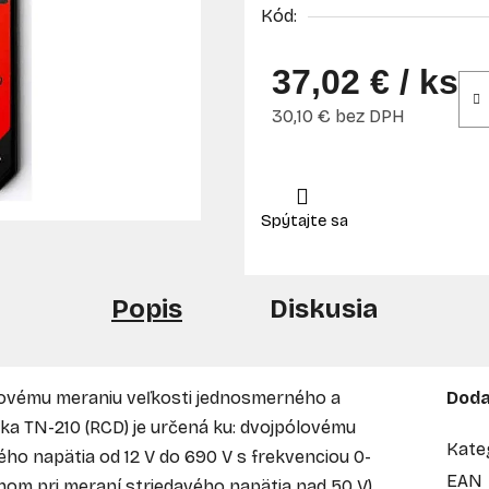
Kód:
37,02 €
/ ks
30,10 € bez DPH
Jednotková cena:
Popis
Diskusia
lovému meraniu veľkosti jednosmerného a
Doda
ka TN-210 (RCD) je určená ku: dvojpólovému
Kate
ho napätia od 12 V do 690 V s frekvenciou 0-
EAN
m pri meraní striedavého napätia nad 50 V)