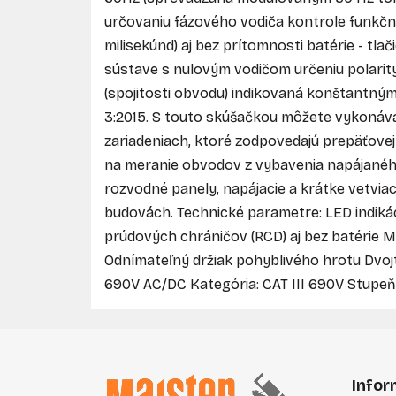
určovaniu fázového vodiča kontrole funkč
milisekúnd) aj bez prítomnosti batérie - tla
sústave s nulovým vodičom určeniu polarit
(spojitosti obvodu) indikovaná konštantn
3:2015. S touto skúšačkou môžete vykonávať
zariadeniach, ktoré zodpovedajú prepäťovej 
na meranie obvodov z vybavenia napájaného 
rozvodné panely, napájacie a krátke vetvi
budovách. Technické parametre: LED indikác
prúdových chráničov (RCD) aj bez batérie Ma
Odnímateľný držiak pohyblivého hrotu Dvojt
690V AC/DC Kategória: CAT III 690V Stupeň
Z
á
Infor