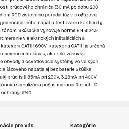
nosti prúdového chrániča (30 mA po dobu 200
čidlom RCD zisťovaniu poradia fáz v trojfázovej
y jednosmerného napätia testovaniu kontinuity
ým tónom. Skúšačka vyhovuje norme EN 61243-
 meranie v elektrických inštaláciách a
kategórii CATIII 690V. Kategória CATIII je určená
pevnou inštaláciou, ako relé, zásuvky,
ace obvody a osvetľovacie systémy vo veľkých
ia fázového napätia aj bez batérie Skúška
lý prúd Is (1.85mA pri 230V, 3.28mA pri 400V)
ónová signalizácia počas merania Rozsah: 12-
 ochrany: IP40
mácie pre vás
Kategórie