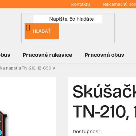
Kontakty
Reklamačný por
HĽADAŤ
obuv
Pracovné rukavice
Pracovná obuv
ka napätia TN-210, 12-690 V
Skúšačk
TN-210,
Dostupnosť