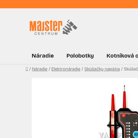
Prejsť
na
obsah
Náradie
Polobotky
Kotníková 
Domov
/
Náradie
/
Elektronáradie
/
Skúšačky napätia
/
Skúšač