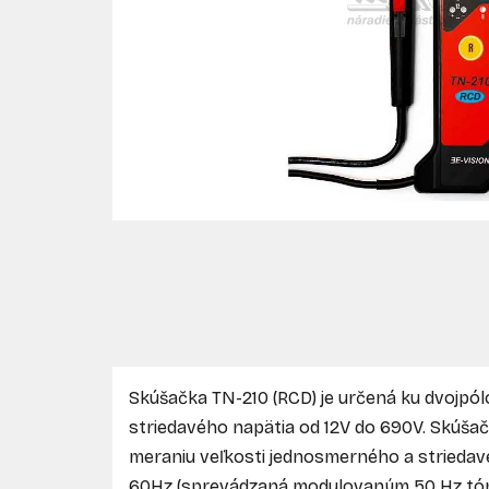
Skúšačka TN-210 (RCD) je určená ku dvojpó
striedavého napätia od 12V do 690V. Skúšač
meraniu veľkosti jednosmerného a striedavé
60Hz (sprevádzaná modulovaným 50 Hz tóno