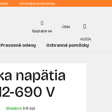
iadok
Obchodné podmienky
NÁKUPNÝ
KOŠÍK
Pracovné odevy
Ochranné pomôcky
Drogé
a napätia
 12-690 V
Skladom
(>5 ks)