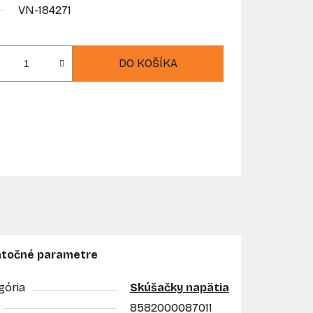
VN-184271
DO KOŠÍKA
točné parametre
gória
Skúšačky napätia
8582000087011