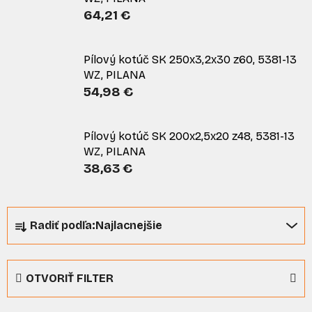
64,21 €
Pílový kotúč SK 250x3,2x30 z60, 5381-13
WZ, PILANA
54,98 €
Pílový kotúč SK 200x2,5x20 z48, 5381-13
WZ, PILANA
38,63 €
R
Radiť podľa:
Najlacnejšie
a
d
e
OTVORIŤ FILTER
n
i