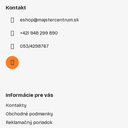
i
Kontakt
e
eshop
@
majstercentrum.sk
+421 948 299 890
053/4298767
Informácie pre vás
Kontakty
Obchodné podmienky
Reklamačný poriadok