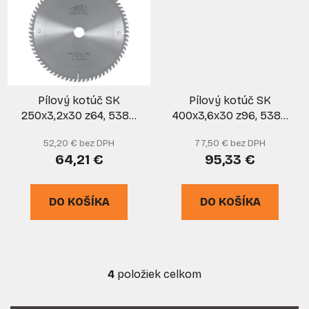
Pílový kotúč SK
Pílový kotúč SK
250x3,2x30 z64, 5381-
400x3,6x30 z96, 5381-
13 WZ, PILANA
13 WZ, PILANA
52,20 € bez DPH
77,50 € bez DPH
64,21 €
95,33 €
DO KOŠÍKA
DO KOŠÍKA
4
položiek celkom
O
v