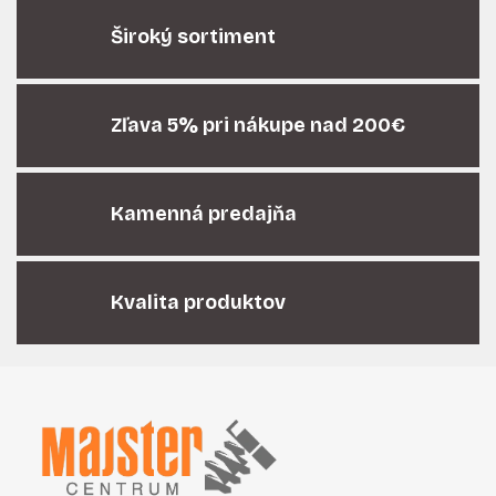
l
á
Široký sortiment
d
a
c
i
Zľava 5% pri nákupe nad 200€
e
p
r
Kamenná predajňa
v
k
y
v
Kvalita produktov
ý
p
i
Z
s
á
u
p
ä
t