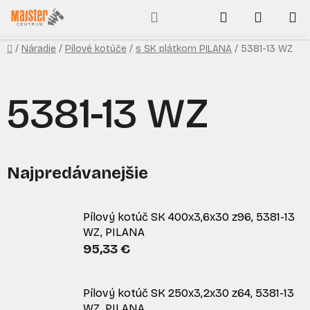
Prejsť
Hľadať
NÁKUP
na
obsah
KOŠÍK
Domov
/
Náradie
/
Pílové kotúče
/
s SK plátkom PILANA
/
5381-13 WZ
5381-13 WZ
Najpredávanejšie
Pílový kotúč SK 400x3,6x30 z96, 5381-13
WZ, PILANA
95,33 €
Pílový kotúč SK 250x3,2x30 z64, 5381-13
WZ, PILANA