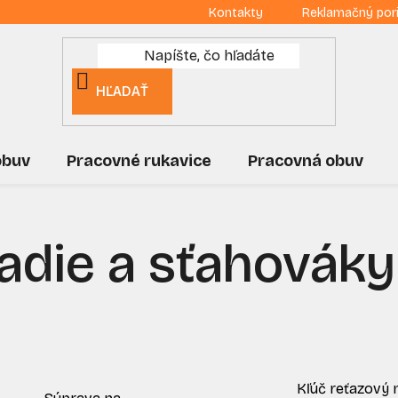
Kontakty
Reklamačný por
HĽADAŤ
obuv
Pracovné rukavice
Pracovná obuv
adie a sťahováky
Kľúč reťazový 