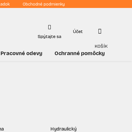
iadok
Obchodné podmienky
NÁKUPNÝ
KOŠÍK
Pracovné odevy
Ochranné pomôcky
Drogé
na
Hydraulický