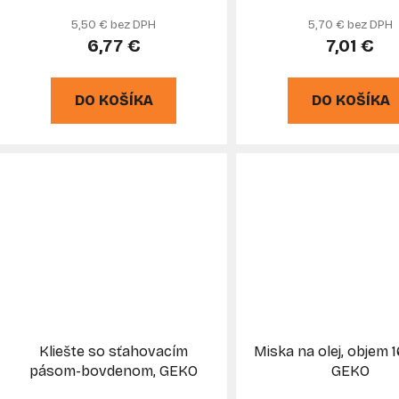
mm s istením, G
5,50 € bez DPH
5,70 € bez DPH
6,77 €
7,01 €
DO KOŠÍKA
DO KOŠÍKA
Kliešte so sťahovacím
Miska na olej, objem 16
pásom-bovdenom, GEKO
GEKO