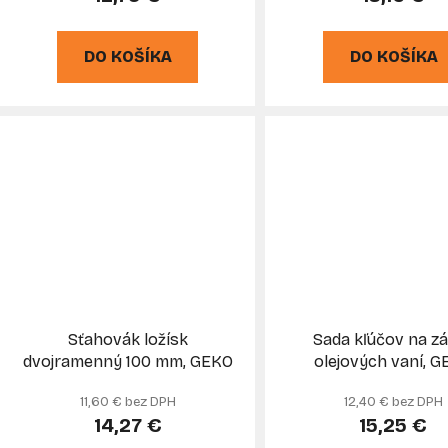
DO KOŠÍKA
DO KOŠÍKA
Sťahovák ložísk
Sada kľúčov na z
dvojramenný 100 mm, GEKO
olejových vaní, 
11,60 € bez DPH
12,40 € bez DPH
14,27 €
15,25 €