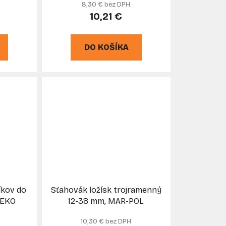
8,30 € bez DPH
10,21 €
DO KOŠÍKA
íkov do
Sťahovák ložísk trojramenný
GEKO
12-38 mm, MAR-POL
10,30 € bez DPH