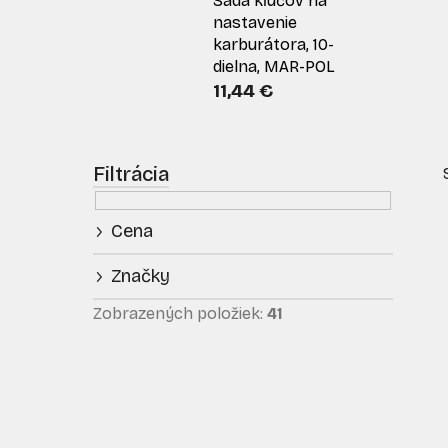
Sada kľúčov na
nastavenie
karburátora, 10-
dielna, MAR-POL
11,44 €
B
o
č
Cena
n
ý
Značky
p
i
a
Zobrazených položiek:
41
n
e
l