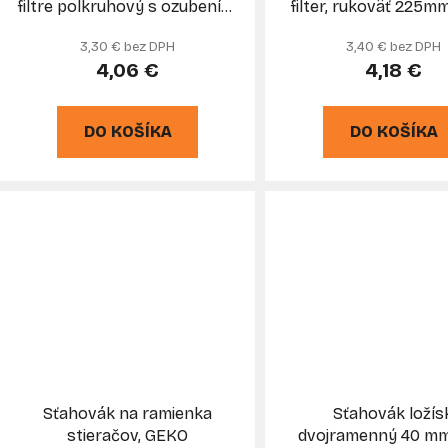
filtre polkruhový s ozubením,
filter, rukoväť 225mm
XL-TOOLS
480 mm, GEK
3,30 € bez DPH
3,40 € bez DPH
4,06 €
4,18 €
DO KOŠÍKA
DO KOŠÍKA
Sťahovák na ramienka
Sťahovák ložís
stieračov, GEKO
dvojramenný 40 mm