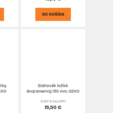
DO KOŠÍKA
átky
Sťahovák ložísk
GEKO
dvojramenný 150 mm, GEKO
12,60 € bez DPH
15,50 €