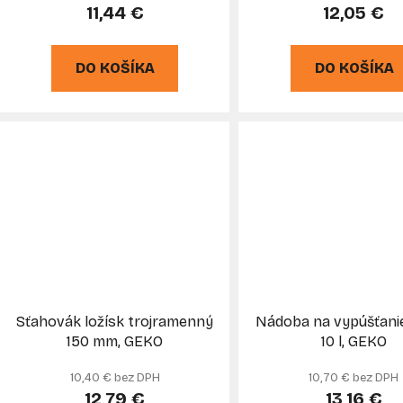
11,44 €
12,05 €
DO KOŠÍKA
DO KOŠÍKA
Sťahovák ložísk trojramenný
Nádoba na vypúšťanie 
150 mm, GEKO
10 l, GEKO
10,40 € bez DPH
10,70 € bez DPH
12,79 €
13,16 €