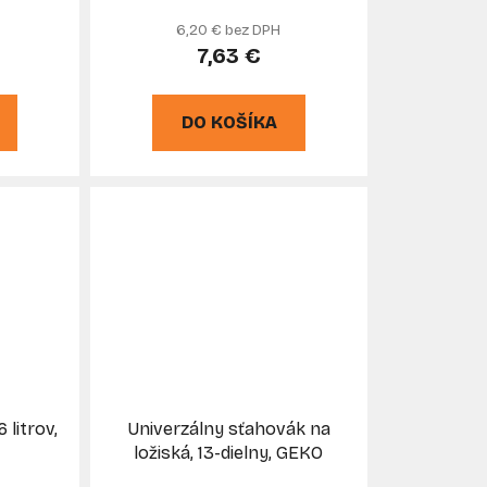
EKO
úchytov 260 mm, 2ks, GEKO
6,20 € bez DPH
7,63 €
DO KOŠÍKA
 litrov,
Univerzálny sťahovák na
ložiská, 13-dielny, GEKO