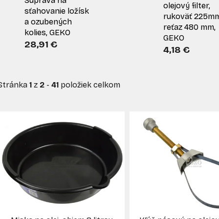
Súprava na
olejový filter,
sťahovanie ložísk
rukoväť 225mm
a ozubených
reťaz 480 mm,
kolies, GEKO
GEKO
28,91 €
4,18 €
Stránka
1
z
2
-
41
položiek celkom
V
ý
p
s
p
r
o
d