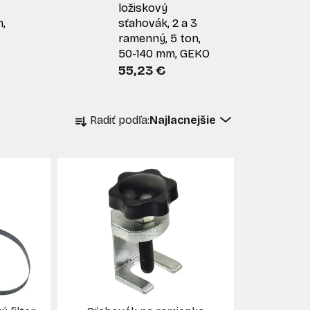
ložiskový
,
sťahovák, 2 a 3
ramenný, 5 ton,
50-140 mm, GEKO
55,23 €
R
Radiť podľa:
Najlacnejšie
a
d
e
n
i
e
p
r
o
d
u