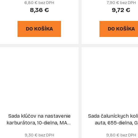
6,80 € bez DPH
7,90 € bez DPH
8,36 €
9,72 €
DO KOŠÍKA
DO KOŠÍKA
Sada kľúčov na nastavenie
Sada čaluníckych kol
karburátora, 10-dielna, MAR-
auta, 655-dielna, 
POL
9,30 € bez DPH
9,80 € bez DPH