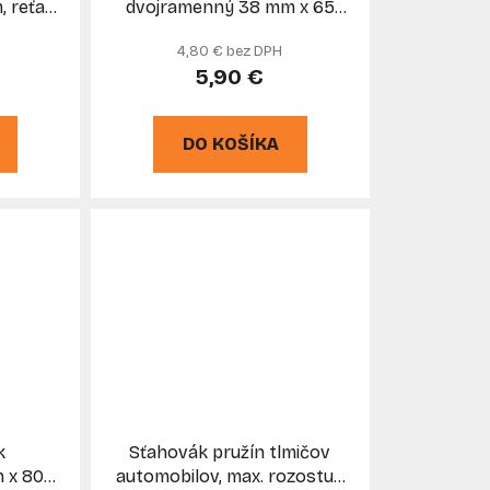
, reťaz
dvojramenný 38 mm x 65
O
mm s istením, GEKO
4,80 € bez DPH
5,90 €
DO KOŠÍKA
k
Sťahovák pružín tlmičov
 x 80
automobilov, max. rozostup