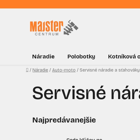
Prejsť
na
obsah
Náradie
Polobotky
Kotníková 
Domov
/
Náradie
/
Auto-moto
/
Servisné náradie a sťahováky
Servisné nár
Najpredávanejšie