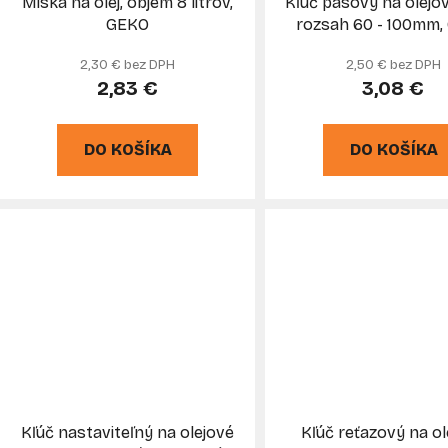
Miska na olej, objem 8 litrov,
Kľúč pásový na olejový
u
GEKO
rozsah 60 - 100mm,
k
2,30 € bez DPH
2,50 € bez DPH
t
2,83 €
3,08 €
o
v
DO KOŠÍKA
DO KOŠÍKA
Kľúč nastaviteľný na olejové
Kľúč reťazový na ol