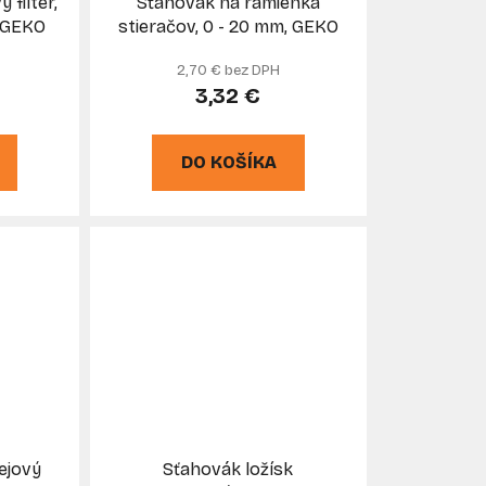
 filter,
Sťahovák na ramienka
k
 GEKO
stieračov, 0 - 20 mm, GEKO
t
2,70 € bez DPH
o
3,32 €
v
DO KOŠÍKA
ejový
Sťahovák ložísk