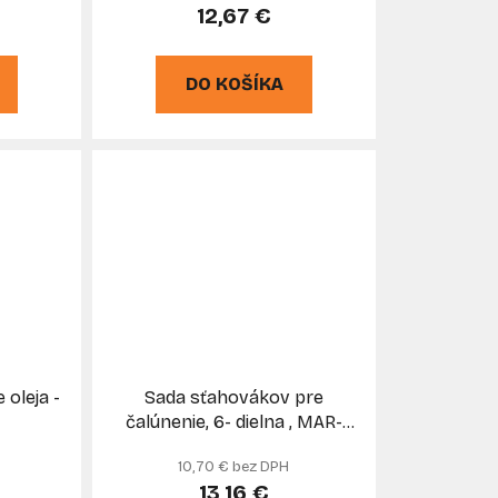
12,67 €
DO KOŠÍKA
oleja -
Sada sťahovákov pre
čalúnenie, 6- dielna , MAR-
POL
10,70 € bez DPH
13,16 €