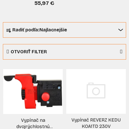
55,97 €
R
Radiť podľa:
Najlacnejšie
a
d
e
OTVORIŤ FILTER
n
i
V
e
ý
p
p
r
i
o
s
d
p
u
r
k
Vypínač REVERZ KEDU
Vypínač na
o
t
KOA1TD 230V
dvojrýchlostnú