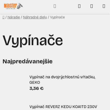
Prejsť
Hľadať
NÁKUP
na
obsah
KOŠÍK
Domov
/
Náradie
/
Náhradné diely
/
Vypínače
Vypínače
Najpredávanejšie
Vypínač na dvojrýchlostnú vŕtačku,
GEKO
3,36 €
Vypínač REVERZ KEDU KOA1TD 230V