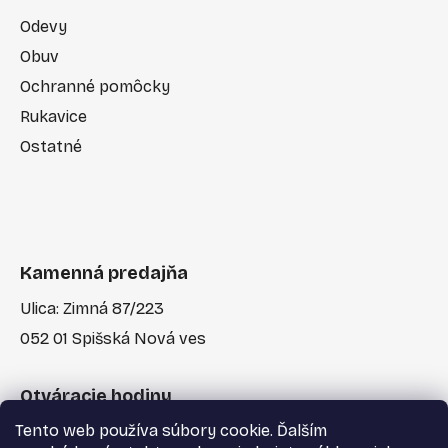
Odevy
Obuv
Ochranné pomôcky
Rukavice
Ostatné
Kamenná predajňa
Ulica: Zimná 87/223
052 01 Spišská Nová ves
Otváracie hodiny
Tento web používa súbory cookie. Ďalším
Po-Pia: 7:30 - 17:00