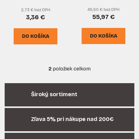
d
o
vŕtačku, GEKO
u
v
45,50 € bez DPH
2,73 € bez DPH
k
55,97 €
3,36 €
t
o
DO KOŠÍKA
DO KOŠÍKA
v
2
položiek celkom
O
v
l
á
Široký sortiment
d
a
c
i
Zľava 5% pri nákupe nad 200€
e
p