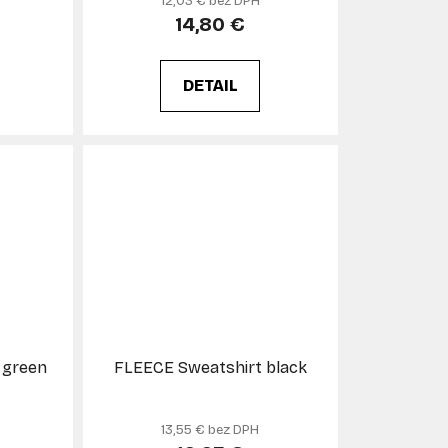
12,03 € bez DPH
14,80 €
DETAIL
 green
FLEECE Sweatshirt black
13,55 € bez DPH