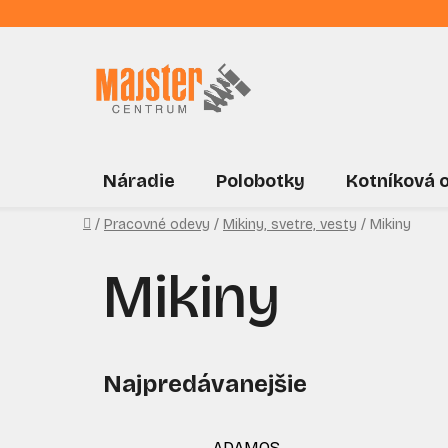
Prejsť
na
obsah
Náradie
Polobotky
Kotníková 
Domov
/
Pracovné odevy
/
Mikiny, svetre, vesty
/
Mikiny
Mikiny
Najpredávanejšie
ADAMOS