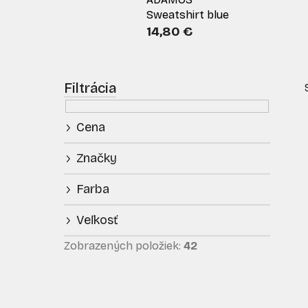
Sweatshirt blue
14,80 €
B
o
č
Cena
n
ý
Značky
p
i
a
Farba
n
e
Veľkosť
l
Zobrazených položiek:
42