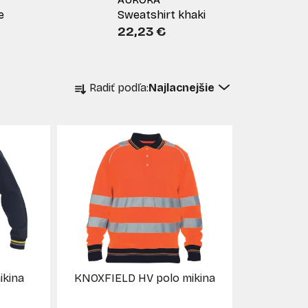
e
Sweatshirt khaki
22,23 €
R
Radiť podľa:
Najlacnejšie
a
d
e
n
i
e
p
r
o
d
u
ikina
KNOXFIELD HV polo mikina
k