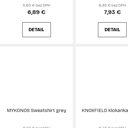
k
5,60 € bez DPH
6,45 € bez DPH
t
6,89 €
7,93 €
o
v
DETAIL
DETAIL
MYKONOS Sweatshirt grey
KNOXFIELD klokanka