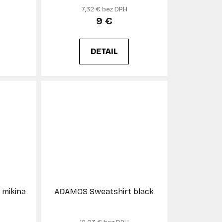
t
7,32 € bez DPH
o
9 €
v
DETAIL
 mikina
ADAMOS Sweatshirt black