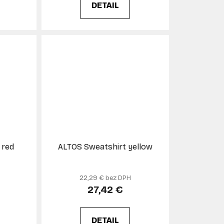
DETAIL
 red
ALTOS Sweatshirt yellow
22,29 € bez DPH
27,42 €
DETAIL