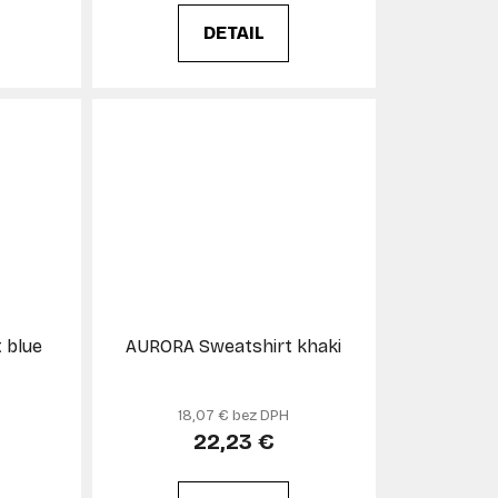
DETAIL
 blue
AURORA Sweatshirt khaki
18,07 € bez DPH
22,23 €