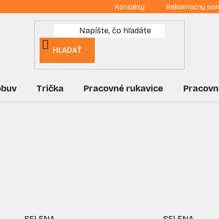
Kontakty
Reklamačný por
HĽADAŤ
obuv
Trička
Pracovné rukavice
Pracovn
SELENA
SELENA