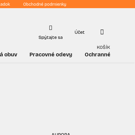
iadok
Obchodné podmienky
NÁKUPNÝ
KOŠÍK
á obuv
Pracovné odevy
Ochranné pomôck
AURORA