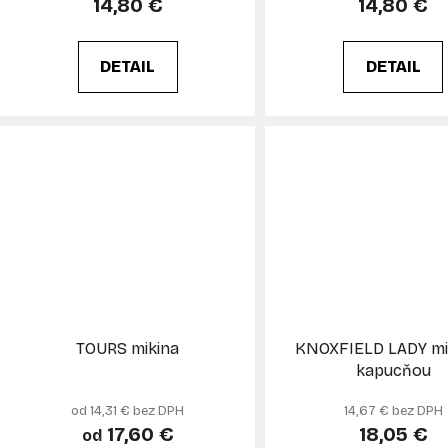
14,80 €
14,80 €
DETAIL
DETAIL
TOURS mikina
KNOXFIELD LADY mi
kapucňou
od 14,31 € bez DPH
14,67 € bez DPH
17,60 €
18,05 €
od