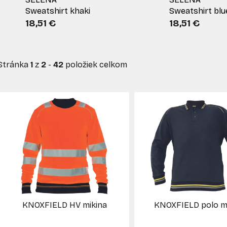
Sweatshirt khaki
Sweatshirt blu
18,51 €
18,51 €
Stránka
1
z
2
-
42
položiek celkom
V
ý
p
s
p
r
o
d
KNOXFIELD HV mikina
KNOXFIELD polo m
u