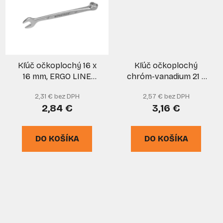
Kľúč očkoplochý 16 x
Kľúč očkoplochý
16 mm, ERGO LINE
chróm-vanadium 21 x
chróm-vanádium,,
21 mm, DIN 3113, EGA
2,31 € bez DPH
2,57 € bez DPH
PROTECO
2,84 €
3,16 €
DO KOŠÍKA
DO KOŠÍKA