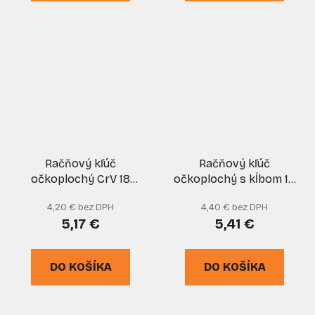
Račňový kľúč
Račňový kľúč
očkoplochý CrV 18
očkoplochý s kĺbom 13
mm, GEKO
mm CrV, XL-TOOLS
4,20 € bez DPH
4,40 € bez DPH
5,17 €
5,41 €
DO KOŠÍKA
DO KOŠÍKA