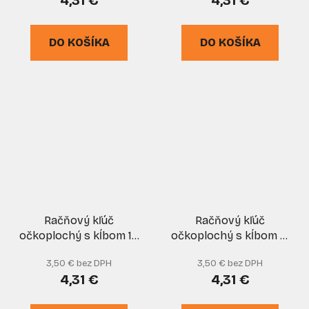
4,31 €
4,31 €
DO KOŠÍKA
DO KOŠÍKA
Račňový kľúč
Račňový kľúč
očkoplochý s kĺbom 10
očkoplochý s kĺbom 12
mm CrV, XL-TOOLS
mm CrV, XL-TOOLS
3,50 € bez DPH
3,50 € bez DPH
4,31 €
4,31 €