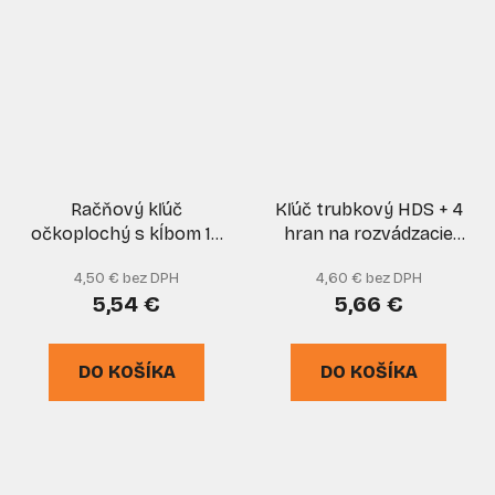
Račňový kľúč
Kľúč trubkový HDS + 4
očkoplochý s kĺbom 16
hran na rozvádzacie
mm CrV, XL-TOOLS
skrinky, LIDOKOV
4,50 € bez DPH
4,60 € bez DPH
5,54 €
5,66 €
DO KOŠÍKA
DO KOŠÍKA