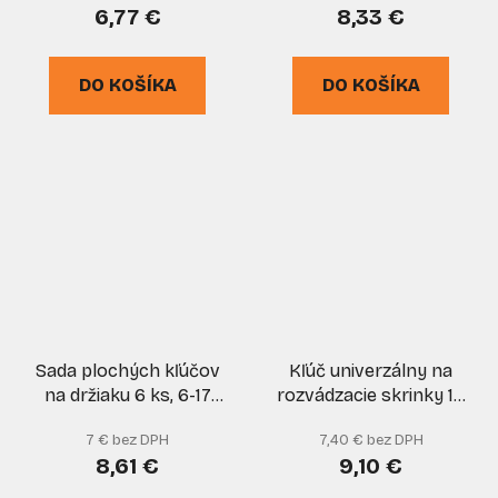
6,77 €
8,33 €
DO KOŠÍKA
DO KOŠÍKA
Sada plochých kľúčov
Kľúč univerzálny na
na držiaku 6 ks, 6-17
rozvádzacie skrinky 10
mm, satinované,
koncoviek, kovový, XL-
7 € bez DPH
7,40 € bez DPH
FASTER TOOLS
TOOLS
8,61 €
9,10 €