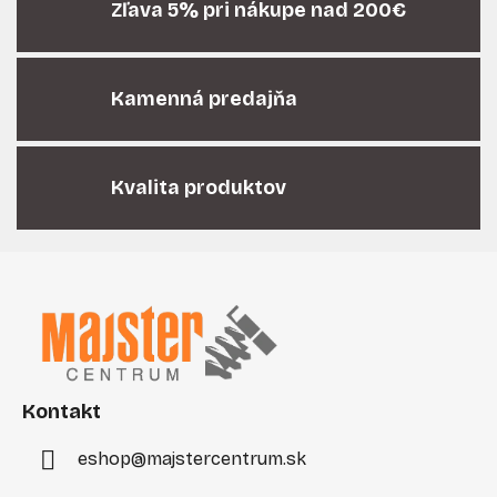
Zľava 5% pri nákupe nad 200€
v
k
y
v
Kamenná predajňa
ý
p
i
Kvalita produktov
s
u
Z
á
p
ä
t
i
Kontakt
e
eshop
@
majstercentrum.sk