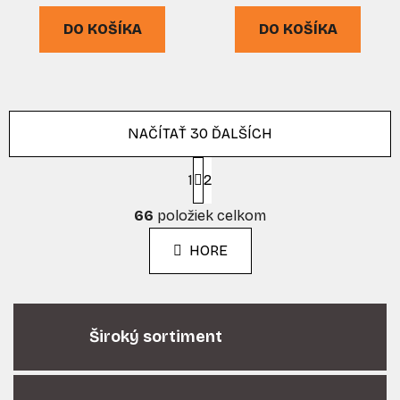
DO KOŠÍKA
DO KOŠÍKA
NAČÍTAŤ 30 ĎALŠÍCH
S
1
t
2
r
O
á
66
položiek celkom
v
n
l
k
HORE
á
o
d
v
a
a
n
c
i
Široký sortiment
i
e
e
p
r