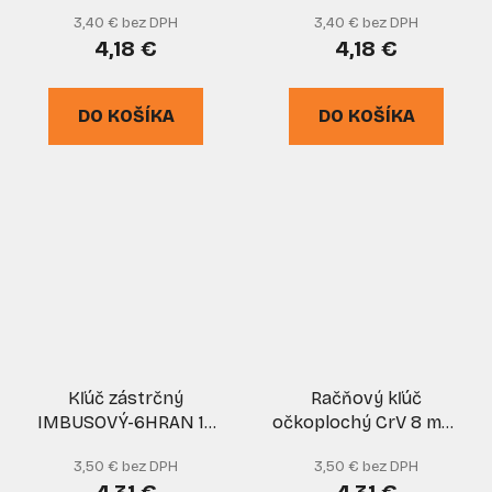
mm, GEKO
GEKO
3,40 € bez DPH
3,40 € bez DPH
4,18 €
4,18 €
DO KOŠÍKA
DO KOŠÍKA
Kľúč zástrčný
Račňový kľúč
IMBUSOVÝ-6HRAN 14
očkoplochý CrV 8 mm,
mm CrV čierny, EGA
XL-TOOLS
3,50 € bez DPH
3,50 € bez DPH
PREMIUM