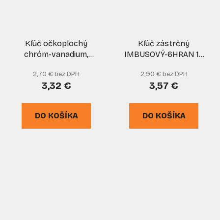
Kľúč očkoplochý
Kľúč zástrčný
chróm-vanadium,
IMBUSOVÝ-6HRAN 13
satinovaný 20 x 20
mm CrV, XL-TOOLS
2,70 € bez DPH
2,90 € bez DPH
mm, TVARDY
3,32 €
3,57 €
DO KOŠÍKA
DO KOŠÍKA