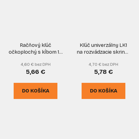
Račňový kľúč
Kľúč univerzálny LK1
očkoplochý s kĺbom 15
na rozvádzacie skrinky
mm CrV, XL-TOOLS
so 4 koncovkami,
4,60 € bez DPH
4,70 € bez DPH
kovový, LIDOKOV
5,66 €
5,78 €
DO KOŠÍKA
DO KOŠÍKA