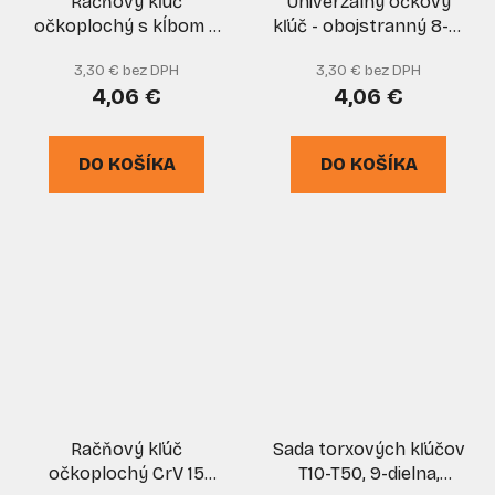
Račňový kľúč
Univerzálny očkový
očkoplochý s kĺbom 8
kľúč - obojstranný 8-13
mm CrV, XL-TOOLS
mm/14-21 mm CrV,
3,30 € bez DPH
3,30 € bez DPH
GEKO
4,06 €
4,06 €
DO KOŠÍKA
DO KOŠÍKA
Račňový kľúč
Sada torxových kľúčov
očkoplochý CrV 15
T10-T50, 9-dielna,