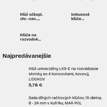
kľúčov
Kľúč očkopl.
Imbusové
chr.-van.
kľúče
DIN3113
zástrčné
6HRAN
Kľúče na
rozvodné
skrine/radiátory
Najpredávanejšie
Kľúč univerzálny LK5-E na rozvádzacie
skrinky so 4 koncovkami, kovový,
LIDOKOV
5,78 €
Sada dlhých račňových kľúčov, 15-dielna,
8 - 24 mm v kufríku, MAR-POL