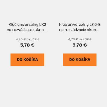
Kľúč univerzálny LK2
Kľúč univerzálny LK5-E
na rozvádzacie skrinky
na rozvádzacie skrinky
so 4 koncovkami,
so 4 koncovkami,
4,70 € bez DPH
4,70 € bez DPH
kovový, LIDOKOV
kovový, LIDOKOV
5,78 €
5,78 €
DO KOŠÍKA
DO KOŠÍKA