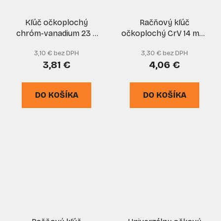
Kľúč očkoplochý
Račňový kľúč
chróm-vanadium 23 x
očkoplochý CrV 14 mm,
23 mm, GEKO
GEKO
3,10 € bez DPH
3,30 € bez DPH
3,81 €
4,06 €
DO KOŠÍKA
DO KOŠÍKA