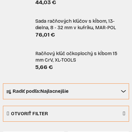
44,03 €
Sada račňových kľúčov s kĺbom, 13-
dielna, 8 - 32 mm v kufríku, MAR-POL
76,01 €
Račňový kľúč očkoplochý s kĺbom 15
mm CrV, XL-TOOLS
5,66 €
R
Radiť podľa:
Najlacnejšie
a
d
e
OTVORIŤ FILTER
n
i
V