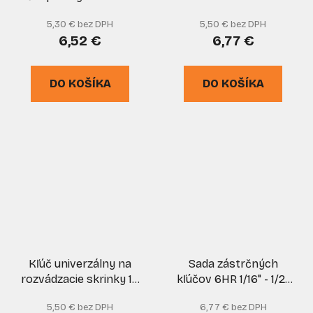
mm CrV, XL-TOOLS
skrinky so 4
5,30 € bez DPH
5,50 € bez DPH
koncovkami, kovový,
6,52 €
6,77 €
LIDOKOV
DO KOŠÍKA
DO KOŠÍKA
Kľúč univerzálny na
Sada zástrčných
rozvádzacie skrinky 10
kľúčov 6HR 1/16" - 1/2",
koncoviek, kovový,
ARNDT
5,50 € bez DPH
6,77 € bez DPH
GEKO