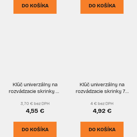
DO KOŠÍKA
DO KOŠÍKA
Kľúč univerzálny na
Kľúč univerzálny na
rozvádzacie skrinky 60
rozvádzacie skrinky 70
x 86 mm, 4 rôzne
x 70, 4 rôzne
3,70 € bez DPH
4 € bez DPH
koncovky, kovový, XL-
koncovky, kovový, XL-
4,55 €
4,92 €
TOOLS
TOOLS
DO KOŠÍKA
DO KOŠÍKA