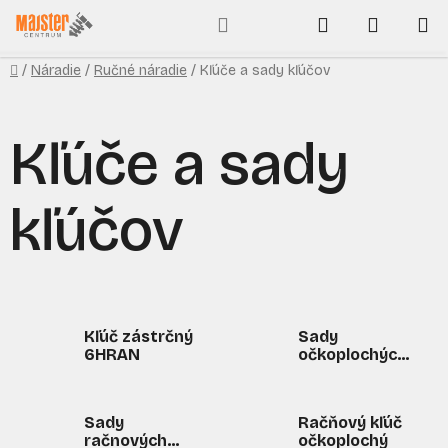
Prejsť
Hľadať
NÁKUP
na
obsah
KOŠÍK
Domov
/
Náradie
/
Ručné náradie
/
Kľúče a sady kľúčov
Kľúče a sady
kľúčov
Kľúč zástrčný
Sady
6HRAN
očkoplochých
kľúčov
Sady
Račňový kľúč
račnových
očkoplochý