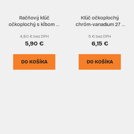
Račňový kľúč
Kľúč očkoplochý
očkoplochý s kĺbom 14
chróm-vanadium 27 x
mm CrV, XL-TOOLS
27 mm, DIN 3113, EGA
4,80 € bez DPH
5 € bez DPH
5,90 €
6,15 €
DO KOŠÍKA
DO KOŠÍKA