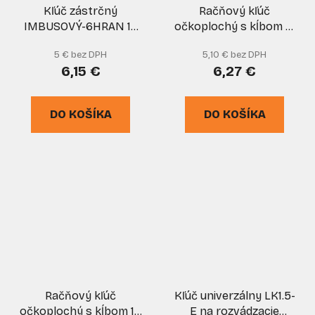
Kľúč zástrčný
Račňový kľúč
IMBUSOVÝ-6HRAN 17
očkoplochý s kĺbom 17
mm CrV čierny, EGA
mm CrV, XL-TOOLS
5 € bez DPH
5,10 € bez DPH
PREMIUM
6,15 €
6,27 €
DO KOŠÍKA
DO KOŠÍKA
Račňový kľúč
Kľúč univerzálny LK1.5-
očkoplochý s kĺbom 19
E na rozvádzacie