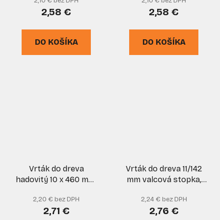
2,10 € bez DPH
2,10 € bez DPH
mm, uchytenie 6HRAN,
2,58 €
2,58 €
GEKO
DO KOŠÍKA
DO KOŠÍKA
Vrták do dreva
Vrták do dreva 11/142
hadovitý 10 x 460 mm,
mm valcová stopka,
EGA
VASKO
2,20 € bez DPH
2,24 € bez DPH
2,71 €
2,76 €