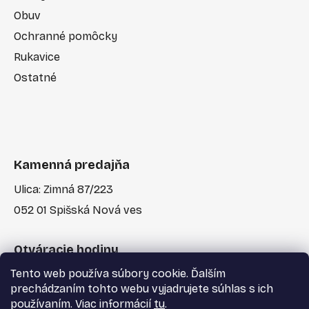
Obuv
Ochranné pomôcky
Rukavice
Ostatné
Kamenná predajňa
Ulica: Zimná 87/223
052 01 Spišská Nová ves
Otváracie hodiny
Tento web používa súbory cookie. Ďalším
Po-Pia: 7:30 - 17:00
prechádzaním tohto webu vyjadrujete súhlas s ich
používaním. Viac informácií
tu
.