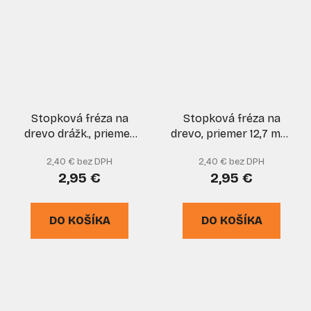
Stopková fréza na
Stopková fréza na
drevo drážk., priemer
drevo, priemer 12,7 mm,
12,7 mm, rezná hrana
rezná hrana 25 mm,
2,40 € bez DPH
2,40 € bez DPH
19 mm, stopka 8 mm,
stopka 8 mm, XL-
2,95 €
2,95 €
XL-TOOLS
TOOLS
DO KOŠÍKA
DO KOŠÍKA