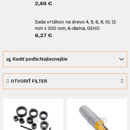
2,46 €
Sada vrtákov na drevo 4, 5, 6, 8, 10, 12
mm x 300 mm, 6-dielna, GEKO
6,27 €
R
Radiť podľa:
Najlacnejšie
a
d
e
OTVORIŤ FILTER
n
i
V
e
ý
p
p
r
i
o
s