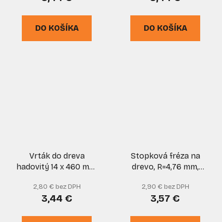
DO KOŠÍKA
DO KOŠÍKA
Vrták do dreva
Stopková fréza na
hadovitý 14 x 460 mm,
drevo, R=4,76 mm,
EGA
priemer 22,5 mm,
2,80 € bez DPH
2,90 € bez DPH
stopka 6 mm, XL-
3,44 €
3,57 €
TOOLS