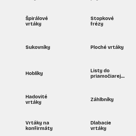
Špirálové
Stopkové
vrtáky
frézy
Sukovníky
Ploché vrtáky
Listy do
Hoblíky
priamočiarej
píly
Hadovité
Záhlbníky
vrtáky
Vrtáky na
Dlabacie
konfirmáty
vrtáky