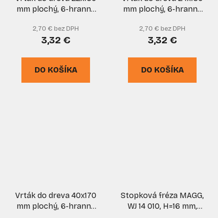
mm plochý, 6-hranná
mm plochý, 6-hranná
stopka, VASKO
stopka, VASKO
2,70 € bez DPH
2,70 € bez DPH
3,32 €
3,32 €
DO KOŠÍKA
DO KOŠÍKA
Vrták do dreva 40x170
Stopková fréza MAGG,
mm plochý, 6-hranná
WJ 14 010, H=16 mm,
stopka
priemer 32 mm