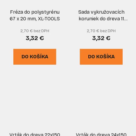
Fréza do polystyrénu
Sada vykružovacích
67 x 20 mm, XL-TOOLS
koruniek do dreva 11
dielna 19, 20, 25, 29, 38,
2,70 € bez DPH
2,70 € bez DPH
44, 51, 64, GEKO
3,32 €
3,32 €
DO KOŠÍKA
DO KOŠÍKA
Vrták do dreva 22x150
Vrták do dreva 24x150