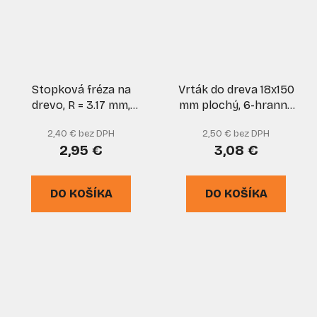
Stopková fréza na
Vrták do dreva 18x150
drevo, R = 3.17 mm,
mm plochý, 6-hranná
priemer 19 mm, stopka
stopka, VASKO
2,40 € bez DPH
2,50 € bez DPH
6 mm, XL-TOOLS
2,95 €
3,08 €
DO KOŠÍKA
DO KOŠÍKA