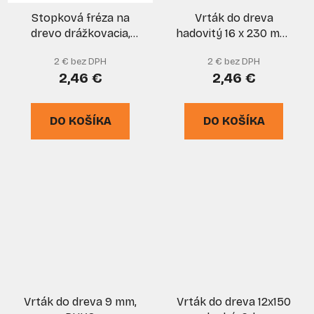
Stopková fréza na
Vrták do dreva
drevo drážkovacia,
hadovitý 16 x 230 mm,
priemer 8 mm, rezná
EGA
2 € bez DPH
2 € bez DPH
hrana 19 mm, stopka 8
2,46 €
2,46 €
mm,XL-TOOLS
DO KOŠÍKA
DO KOŠÍKA
Vrták do dreva 9 mm,
Vrták do dreva 12x150