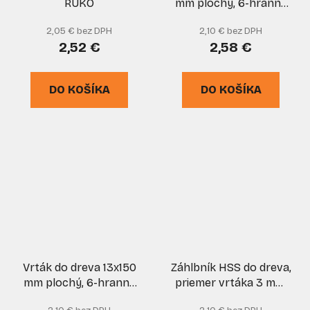
RUKO
mm plochý, 6-hranná
stopka, VASKO
2,05 € bez DPH
2,10 € bez DPH
2,52 €
2,58 €
DO KOŠÍKA
DO KOŠÍKA
Vrták do dreva 13x150
Záhlbník HSS do dreva,
mm plochý, 6-hranná
priemer vrtáka 3 mm,
stopka, VASKO
priemer záhlbníka 8