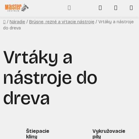
Prejsť
Hľadať
NÁKUP
na
obsah
KOŠÍK
Domov
/
Náradie
/
Brúsne, rezné a vŕtacie nástroje
/
Vrtáky a nástroje
do dreva
Vrtáky a
nástroje do
dreva
Štiepacie
Vykružovacie
kliny
píly