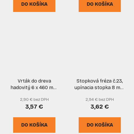
DO KOŠÍKA
DO KOŠÍKA
Vrták do dreva
Stopková fréza č.23,
hadovitý 6 x 460 mm,
upínacia stopka 8 mm,
XL-TOOLS
MAGG
2,90 € bez DPH
2,94 € bez DPH
3,57 €
3,62 €
DO KOŠÍKA
DO KOŠÍKA