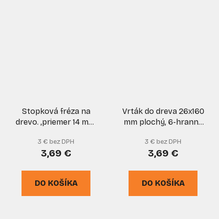
Stopková fréza na
Vrták do dreva 26x160
drevo. ,priemer 14 mm,
mm plochý, 6-hranná
rezná hrana 19 mm,
stopka, VASKO
3 € bez DPH
3 € bez DPH
stopka 8 mm, XL-
3,69 €
3,69 €
TOOLS
DO KOŠÍKA
DO KOŠÍKA