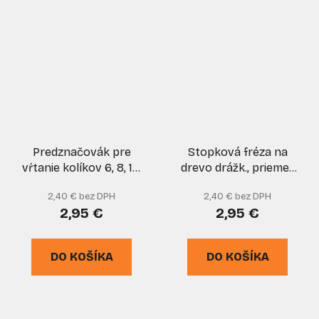
Predznačovák pre
Stopková fréza na
vŕtanie kolíkov 6, 8, 10,
drevo drážk., priemer
12 mm - 8 ks, GEKO
10 mm, rezná hrana 19
2,40 € bez DPH
2,40 € bez DPH
mm, stopka 8 mm, XL-
2,95 €
2,95 €
TOOLS
DO KOŠÍKA
DO KOŠÍKA