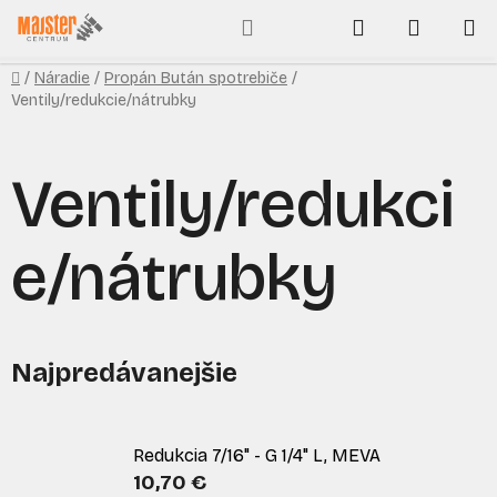
Prejsť
Hľadať
NÁKUP
na
obsah
KOŠÍK
Domov
/
Náradie
/
Propán Bután spotrebiče
/
Ventily/redukcie/nátrubky
Ventily/redukci
e/nátrubky
Najpredávanejšie
Redukcia 7/16" - G 1/4" L, MEVA
10,70 €