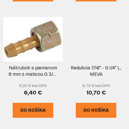
Nátrubok s piemerom
Redukcia 7/16" - G 1/4" L,
8 mm s maticou G 3/8"
MEVA
LH, MEVA
5,20 € bez DPH
8,70 € bez DPH
6,40 €
10,70 €
DO KOŠÍKA
DO KOŠÍKA