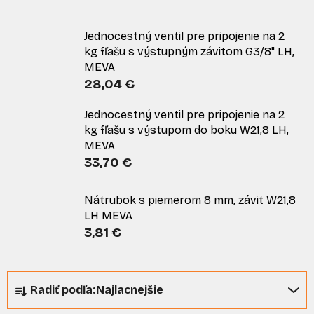
Jednocestný ventil pre pripojenie na 2
kg fľašu s výstupným závitom G3/8" LH,
MEVA
28,04 €
Jednocestný ventil pre pripojenie na 2
kg fľašu s výstupom do boku W21,8 LH,
MEVA
33,70 €
Nátrubok s piemerom 8 mm, závit W21,8
LH MEVA
3,81 €
R
Radiť podľa:
Najlacnejšie
a