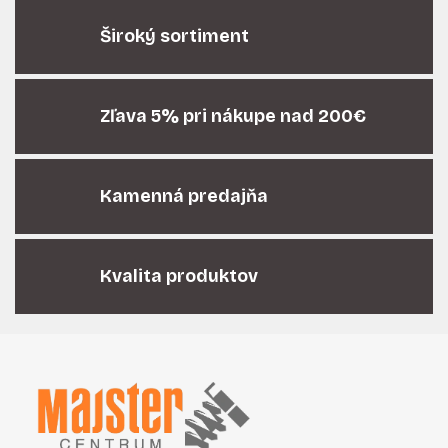
l
á
Široký sortiment
d
a
c
i
Zľava 5% pri nákupe nad 200€
e
p
r
Kamenná predajňa
v
k
y
v
Kvalita produktov
ý
p
i
Z
s
á
u
p
ä