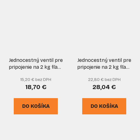
Jednocestný ventil pre
Jednocestný ventil pre
pripojenie na 2 kg fľašu
pripojenie na 2 kg fľašu
s výstupným závitom
s výstupným závitom
15,20 € bez DPH
22,80 € bez DPH
M9 x 0,75 LH, MEVA
G3/8" LH, MEVA
18,70 €
28,04 €
DO KOŠÍKA
DO KOŠÍKA