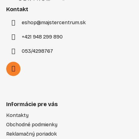
t
i
Kontakt
e
eshop
@
majstercentrum.sk
+421 948 299 890
053/4298767
Informácie pre vás
Kontakty
Obchodné podmienky
Reklamačný poriadok