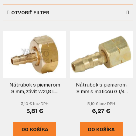
d
e
OTVORIŤ FILTER
n
i
V
e
ý
p
p
r
i
o
s
d
p
u
r
k
Nátrubok s piemerom
Nátrubok s piemerom
o
t
8 mm, závit W21,8 LH
8 mm s maticou G 1/4"
d
o
MEVA
LH, MEVA
u
v
3,10 € bez DPH
5,10 € bez DPH
k
3,81 €
6,27 €
t
o
DO KOŠÍKA
DO KOŠÍKA
v