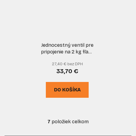
Jednocestný ventil pre
pripojenie na 2 kg fľašu
s výstupom do boku
27,40 € bez DPH
W21,8 LH, MEVA
33,70 €
DO KOŠÍKA
7
položiek celkom
O
v