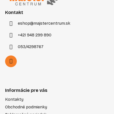
t
i
Kontakt
e
eshop
@
majstercentrum.sk
+421 948 299 890
053/4298767
Informácie pre vás
Kontakty
Obchodné podmienky