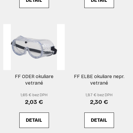
DETAIL
DETAIL
v
FF ODER okuliare
FF ELBE okuliare nepr.
vetrané
vetrané
1,65 € bez DPH
1,87 € bez DPH
2,03 €
2,30 €
DETAIL
DETAIL