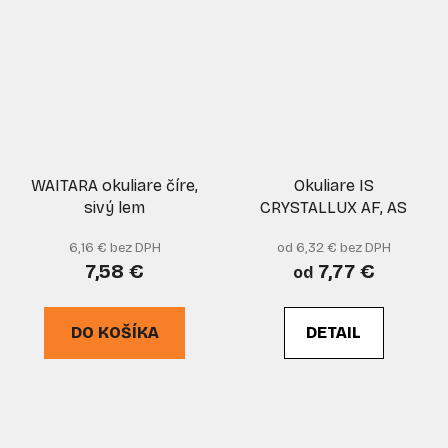
WAITARA okuliare číre,
Okuliare IS
sivý lem
CRYSTALLUX AF, AS
6,16 € bez DPH
od 6,32 € bez DPH
7,58 €
7,77 €
od
DO KOŠÍKA
DETAIL