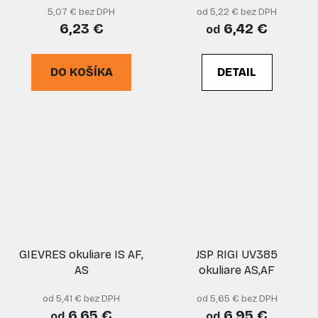
5,07 € bez DPH
od 5,22 € bez DPH
6,23 €
6,42 €
od
DO KOŠÍKA
DETAIL
GIEVRES okuliare IS AF,
JSP RIGI UV385
AS
okuliare AS,AF
od 5,41 € bez DPH
od 5,65 € bez DPH
6,65 €
6,95 €
od
od