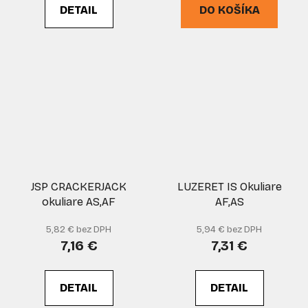
DETAIL
DO KOŠÍKA
JSP CRACKERJACK
LUZERET IS Okuliare
okuliare AS,AF
AF,AS
5,82 € bez DPH
5,94 € bez DPH
7,16 €
7,31 €
DETAIL
DETAIL