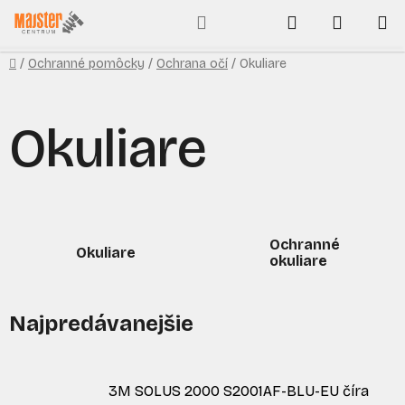
Prejsť
Hľadať
NÁKUP
na
obsah
KOŠÍK
Domov
/
Ochranné pomôcky
/
Ochrana očí
/
Okuliare
Okuliare
Ochranné
Okuliare
okuliare
Najpredávanejšie
3M SOLUS 2000 S2001AF-BLU-EU číra