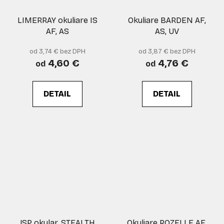
LIMERRAY okuliare IS
Okuliare BARDEN AF,
AF, AS
AS, UV
od 3,74 € bez DPH
od 3,87 € bez DPH
4,60 €
4,76 €
od
od
DETAIL
DETAIL
JSP okular. STEALTH
Okuliare ROZELLE AF,