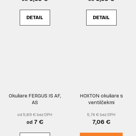
DETAIL
DETAIL
Okuliare FERGUS IS AF,
HOXTON okuliare s
AS
ventilčekmi
od 5,69 € bez DPH
5,74 € bez DPH
7 €
7,06 €
od