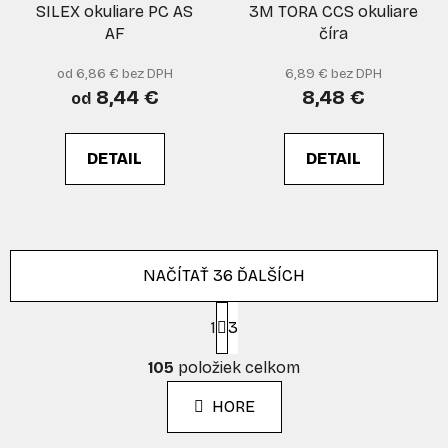
SILEX okuliare PC AS
3M TORA CCS okuliare
AF
číra
od 6,86 € bez DPH
6,89 € bez DPH
8,44 €
8,48 €
od
DETAIL
DETAIL
NAČÍTAŤ 36 ĎALŠÍCH
S
1
t
3
r
O
á
105
položiek celkom
v
n
l
k
HORE
á
o
d
v