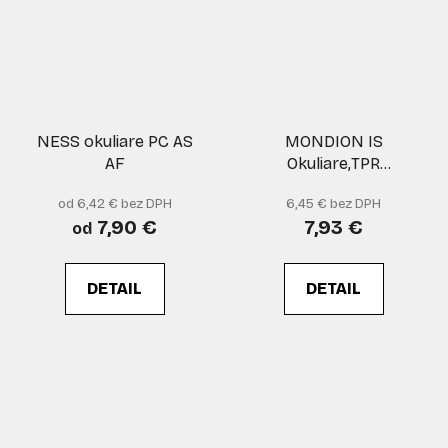
NESS okuliare PC AS
MONDION IS
AF
Okuliare,TPR
tesnenie,AF,AS
od 6,42 € bez DPH
6,45 € bez DPH
7,90 €
7,93 €
od
DETAIL
DETAIL