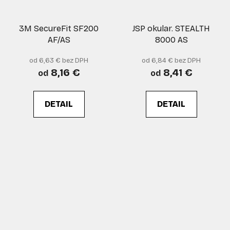
3M SecureFit SF200
JSP okular. STEALTH
AF/AS
8000 AS
od 6,63 € bez DPH
od 6,84 € bez DPH
8,16 €
8,41 €
od
od
DETAIL
DETAIL