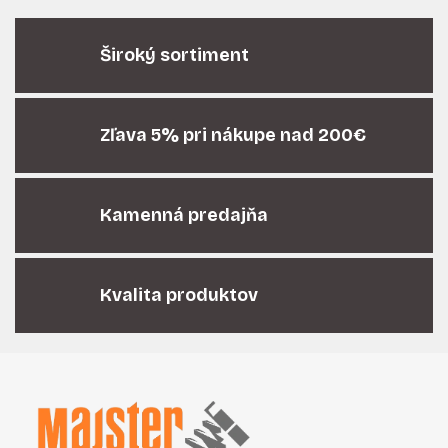
a
a
n
c
i
Široký sortiment
i
e
e
p
r
Zľava 5% pri nákupe nad 200€
v
k
y
v
Kamenná predajňa
ý
p
i
Kvalita produktov
s
u
Z
á
p
ä