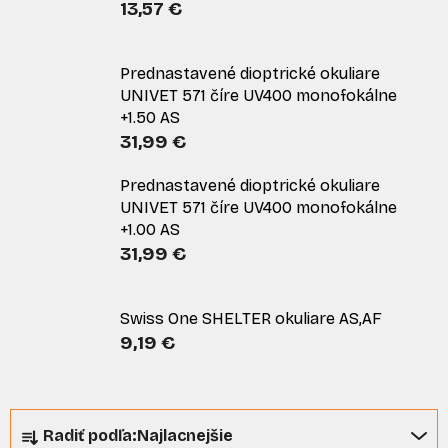
13,57 €
Prednastavené dioptrické okuliare
UNIVET 571 číre UV400 monofokálne
+1.50 AS
31,99 €
Prednastavené dioptrické okuliare
UNIVET 571 číre UV400 monofokálne
+1.00 AS
31,99 €
Swiss One SHELTER okuliare AS,AF
9,19 €
R
Radiť podľa:
Najlacnejšie
a