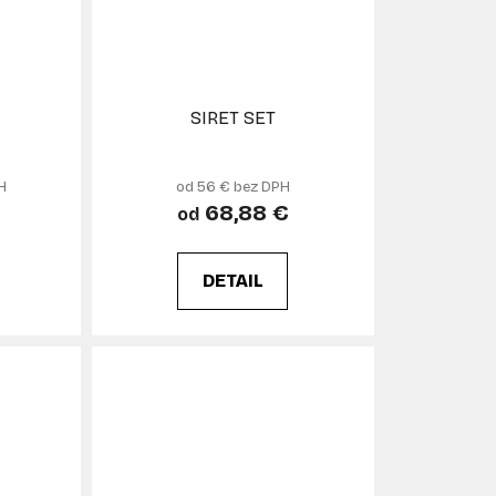
SIRET SET
H
od 56 € bez DPH
68,88 €
od
DETAIL