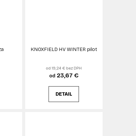
za
KNOXFIELD HV WINTER pilot
od 19,24 € bez DPH
23,67 €
od
DETAIL