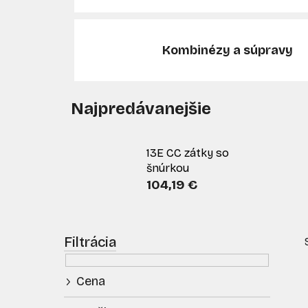
Kombinézy a súpravy
Najpredávanejšie
13E CC zátky so
šnúrkou
104,19 €
B
o
č
Cena
n
ý