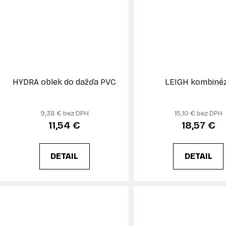
HYDRA oblek do dažďa PVC
LEIGH kombiné
9,38 € bez DPH
15,10 € bez DPH
11,54 €
18,57 €
DETAIL
DETAIL