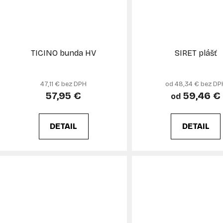
TICINO bunda HV
SIRET plášť
47,11 € bez DPH
od 48,34 € bez DP
57,95 €
59,46 €
od
DETAIL
DETAIL