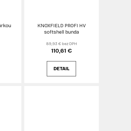
úrkou
KNOXFIELD PROFI HV
softshell bunda
89,93 € bez DPH
110,61 €
DETAIL