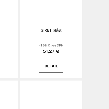
SIRET plášť
41,68 € bez DPH
51,27 €
DETAIL