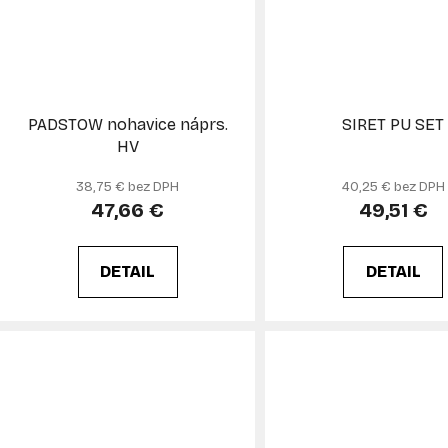
PADSTOW nohavice náprs.
SIRET PU SET
HV
38,75 € bez DPH
40,25 € bez DPH
47,66 €
49,51 €
DETAIL
DETAIL