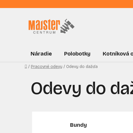
Prejsť
na
obsah
Náradie
Polobotky
Kotníková 
Domov
/
Pracovné odevy
/
Odevy do dažďa
Odevy do da
Bundy