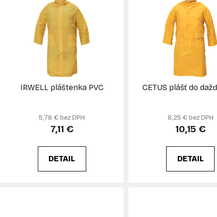
p
s
p
r
o
d
IRWELL pláštenka PVC
CETUS plášť do daž
u
k
5,78 € bez DPH
8,25 € bez DPH
t
7,11 €
10,15 €
o
v
DETAIL
DETAIL