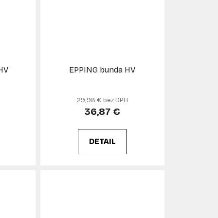
HV
EPPING bunda HV
29,98 € bez DPH
36,87 €
DETAIL