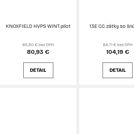
KNOXFIELD HVPS WINT.pilot
13E CC zátky so šn
65,80 € bez DPH
84,71 € bez DPH
80,93 €
104,19 €
DETAIL
DETAIL