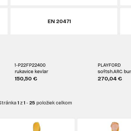
EN 20471
1-P22FP22400
PLAYFORD
rukavice kevlar
softsh.ARC bu
150,50 €
270,04 €
Stránka
1
z
1
-
25
položiek celkom
V
ý