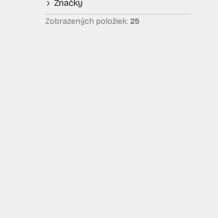
Značky
p
i
a
Zobrazených položiek:
25
n
e
l