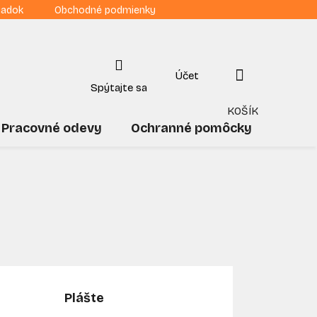
iadok
Obchodné podmienky
NÁKUPNÝ
KOŠÍK
Pracovné odevy
Ochranné pomôcky
Drogé
Plášte