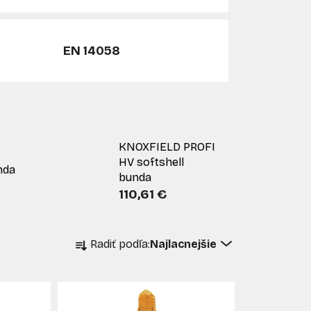
EN 14058
KNOXFIELD PROFI
HV softshell
nda
bunda
110,61 €
R
Radiť podľa:
Najlacnejšie
a
d
e
n