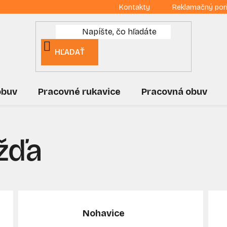
Kontakty
Reklamačný por
HĽADAŤ
obuv
Pracovné rukavice
Pracovná obuv
žďa
Nohavice