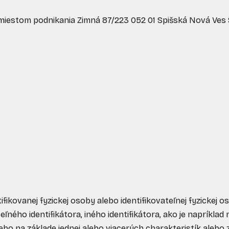
miestom podnikania
Zimná 87/223 052 01 Spišská Nová Ves
tifikovanej fyzickej osoby alebo identifikovateľnej fyzickej
ého identifikátora, iného identifikátora, ako je napríklad m
alebo na základe jednej alebo viacerých charakteristík alebo zn