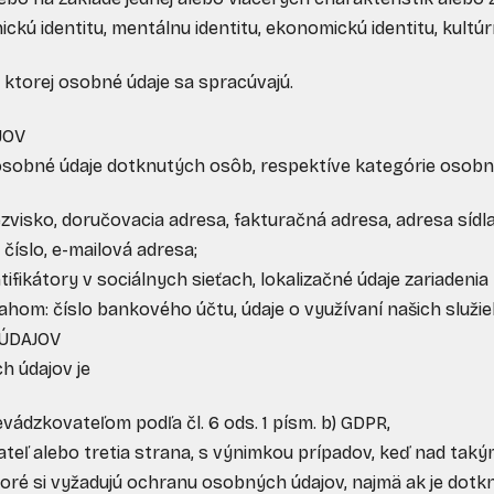
hickú identitu, mentálnu identitu, ekonomickú identitu, kultúr
 ktorej osobné údaje sa spracúvajú.
JOV
osobné údaje dotknutých osôb, respektíve kategórie osobn
ezvisko, doručovacia adresa, fakturačná adresa, adresa sídla,
číslo, e-mailová adresa;
entifikátory v sociálnych sieťach, lokalizačné údaje zariaden
hom: číslo bankového účtu, údaje o využívaní našich služie
ÚDAJOV
 údajov je
ádzkovateľom podľa čl. 6 ods. 1 písm. b) GDPR,
teľ alebo tretia strana, s výnimkou prípadov, keď nad tak
toré si vyžadujú ochranu osobných údajov, najmä ak je dot