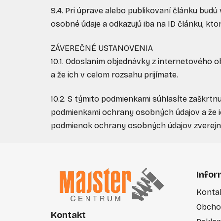
9.4. Pri úprave alebo publikovaní článku bud
osobné údaje a odkazujú iba na ID článku, ktor
ZÁVEREČNÉ USTANOVENIA
10.1. Odoslaním objednávky z internetového
a že ich v celom rozsahu prijímate.
10.2. S týmito podmienkami súhlasíte zaškrt
podmienkami ochrany osobných údajov a že ic
podmienok ochrany osobných údajov zverejní
Z
á
Infor
p
Konta
ä
Obcho
t
Kontakt