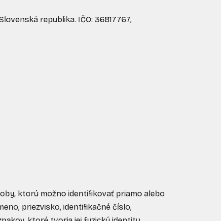
Slovenská republika. IČO:
36817767
,
 osoby, ktorú možno identifikovať priamo alebo
eno, priezvisko, identifikačné číslo,
akov, ktoré tvoria jej fyzickú identitu,