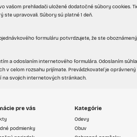
ú vo vašom prehliadači uložené dodatočné súbory cookies. 
ý ste upravovali. Súbory sú platné 1 deň.
 objednávkového formuláru potvrdzujete, že ste oboznámen
nutím a odoslaním internetového formulára. Odoslaním súhl
h v celom rozsahu prijímate. Prevádzkovateľ je oprávnený 
 na svojich internetových stránkach.
mácie pre vás
Kategórie
kty
Odevy
dné podmienky
Obuv