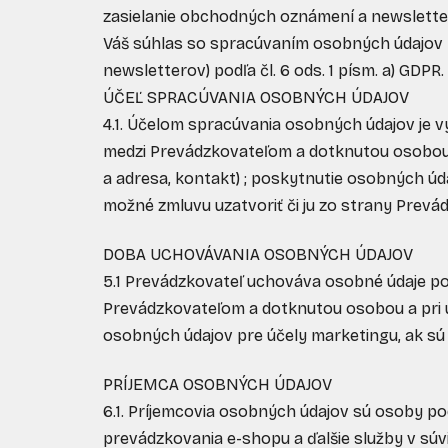
zasielanie obchodných oznámení a newsletterov
Váš súhlas so spracúvaním osobných údajov 
newsletterov) podľa čl. 6 ods. 1 písm. a) GDPR.
ÚČEĽ SPRACÚVANIA OSOBNÝCH ÚDAJOV
4.1. Účelom spracúvania osobných údajov je 
medzi Prevádzkovateľom a dotknutou osobou;
a adresa, kontakt) ; poskytnutie osobných úd
možné zmluvu uzatvoriť či ju zo strany Prevá
DOBA UCHOVÁVANIA OSOBNÝCH ÚDAJOV
5.1 Prevádzkovateľ uchováva osobné údaje p
Prevádzkovateľom a dotknutou osobou a pri 
osobných údajov pre účely marketingu, ak sú
PRÍJEMCA OSOBNÝCH ÚDAJOV
6.1. Príjemcovia osobných údajov sú osoby podi
prevádzkovania e-shopu a ďalšie služby v sú