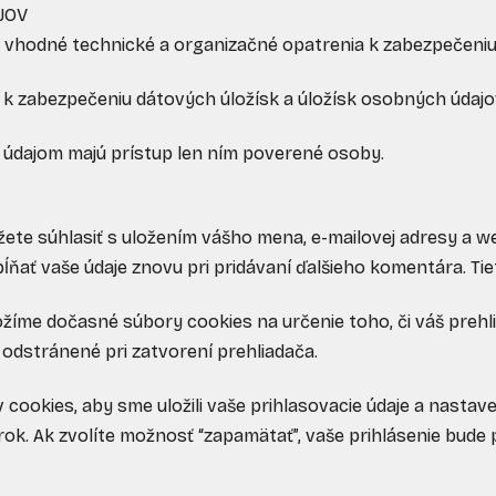
JOV
etky vhodné technické a organizačné opatrenia k zabezpečeni
ia k zabezpečeniu dátových úložísk a úložísk osobných údajo
m údajom majú prístup len ním poverené osoby.
ôžete súhlasiť s uložením vášho mena, e-mailovej adresy a w
ňať vaše údaje znovu pri pridávaní ďalšieho komentára. Tie
uložíme dočasné súbory cookies na určenie toho, či váš preh
odstránené pri zatvorení prehliadača.
v cookies, aby sme uložili vaše prihlasovacie údaje a nastav
rok. Ak zvolíte možnosť “zapamätať”, vaše prihlásenie bude 