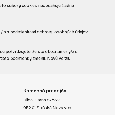
Tieto súbory cookies neobsahujú žiadne
ý / á s podmienkami ochrany osobných údajov
asu potvrdzujete, že ste oboznámený/á s
tieto podmienky zmeniť. Novú verziu
Kamenná predajňa
Ulica: Zimná 87/223
052 01 Spišská Nová ves