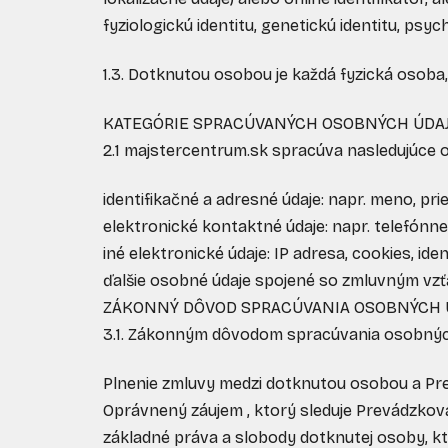
fyziologickú identitu, genetickú identitu, psyc
1.3. Dotknutou osobou je každá fyzická osoba,
KATEGÓRIE SPRACÚVANÝCH OSOBNÝCH ÚDA
2.1 majstercentrum.sk spracúva nasledujúce 
identifikačné a adresné údaje: napr. meno, pri
elektronické kontaktné údaje: napr. telefónne 
iné elektronické údaje: IP adresa, cookies, id
ďalšie osobné údaje spojené so zmluvným vzťa
ZÁKONNÝ DÔVOD SPRACÚVANIA OSOBNÝCH 
3.1. Zákonným dôvodom spracúvania osobných
Plnenie zmluvy medzi dotknutou osobou a Prev
Oprávnený záujem , ktorý sleduje Prevádzkova
základné práva a slobody dotknutej osoby, k