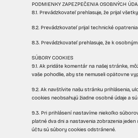
PODMIENKY ZAPEZPEČENIA OSOBNÝCH ÚDA
8.1. Prevádzkovateľ prehlasuje, že prijal vš
8.2. Prevádzkovateľ prijal technické opatren
8.3. Prevádzkovateľ prehlasuje, že k osobný
SÚBORY COOKIES
9.1. Ak pridáte komentár na našej stránke, m
vaše pohodlie, aby ste nemuseli opätovne vypĺ
9.2. Ak navštívite našu stránku prihlásenia, 
cookies neobsahujú žiadne osobné údaje a sú 
9.3. Pri prihlásení nastavíme niekoľko súboro
platné dva dni a nastavenia zobrazenia jeden 
účtu sú súbory cookies odstránené.