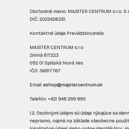
Obchodné meno:
MAJSTER CENTRUM s.r.o.
S 
DIČ:
2022426351
.
Kontaktné údaje Prevádzkovateľa:
MAJSTER CENTRUM s.r.o
Zimná 87/223
052 01 Spišská Nová Ves
IČO:
36817767
Email:
eshop@majstercentrum.sk
Telefón:
+421 948 299 890
1.2. Osobnými údajmi sú údaje týkajúce sa iden
nepriamo, najmä na základe všeobecne použiteľn
lokalizačné údaje) alebo online identifikátor, 