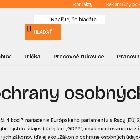
Kontakty
Reklamačný por
HĽADAŤ
obuv
Trička
Pracovné rukavice
Pracovn
chrany osobnýc
čl. 4 bod 7 nariadenia Európskeho parlamentu a Rady (EÚ) 
 týchto údajov (ďalej len: „GDPR“) implementovanej na zákl
rých zákonov (ďalej ako „Zákon o ochrane osobných údajov“