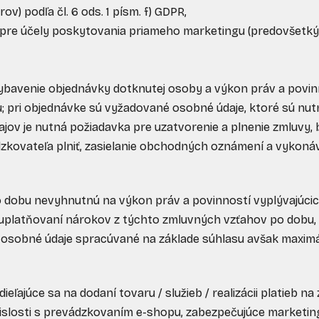
) podľa čl. 6 ods. 1 písm. f) GDPR,
pre účely poskytovania priameho marketingu (predovšetk
vybavenie objednávky dotknutej osoby a výkon práv a povin
 pri objednávke sú vyžadované osobné údaje, ktoré sú nu
ajov je nutná požiadavka pre uzatvorenie a plnenie zmluvy,
dzkovateľa plniť, zasielanie obchodných oznámení a vykonáv
o dobu nevyhnutnú na výkon práv a povinností vyplývajúci
uplatňovaní nárokov z týchto zmluvných vzťahov po dobu,
 osobné údaje spracúvané na základe súhlasu avšak maximá
eľajúce sa na dodaní tovaru / služieb / realizácii platieb n
vislosti s prevádzkovaním e-shopu, zabezpečujúce marketi