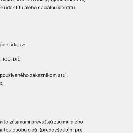
nu identitu alebo sociálnu identitu.
ých údajov:
 IČO, DIČ;
ia používaného zákazníkom atď.;
b;
ýmito záujmami prevažujú záujmy alebo
knutou osobu dieťa (predovšetkým pre