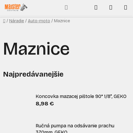
Prejsť
Hľadať
NÁKUP
na
obsah
KOŠÍK
Domov
/
Náradie
/
Auto-moto
/
Maznice
Maznice
Najpredávanejšie
Koncovka mazacej pištole 90° 1/8", GEKO
8,98 €
Ručná pumpa na odsávanie prachu
370mm, GEKO