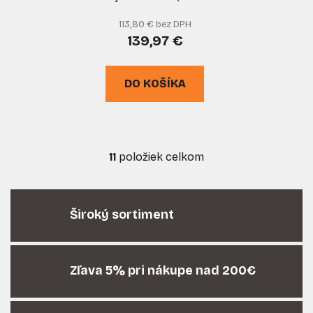
400 MPa, tlak 4-8
113,80 € bez DPH
barov, výdaj 0,85 l/min,
139,97 €
GEKO
DO KOŠÍKA
11
položiek celkom
O
v
l
á
Široký sortiment
d
a
c
i
Zľava 5% pri nákupe nad 200€
e
p