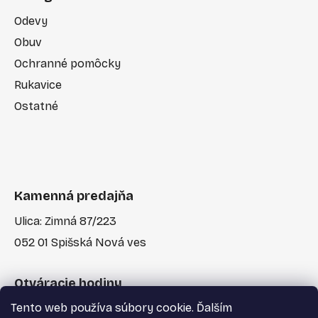
Odevy
Obuv
Ochranné pomôcky
Rukavice
Ostatné
Kamenná predajňa
Ulica: Zimná 87/223
052 01 Spišská Nová ves
Otváracie hodiny
Tento web používa súbory cookie. Ďalším
Po-Pia: 7:30 - 17:00