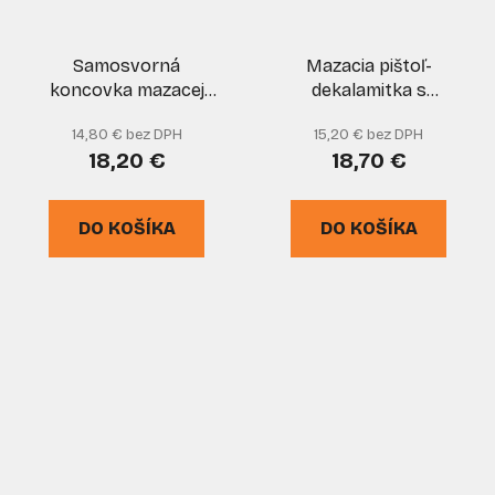
Samosvorná
Mazacia pištoľ-
koncovka mazacej
dekalamitka s
pištole, HEAVY DUTY,
prevodom, maznica
14,80 € bez DPH
15,20 € bez DPH
TVARDY
600 ml s
18,20 €
18,70 €
príslušenstvom, MAR-
POL
DO KOŠÍKA
DO KOŠÍKA