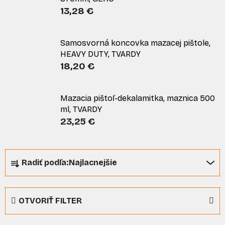
13,28 €
Samosvorná koncovka mazacej pištole,
HEAVY DUTY, TVARDY
18,20 €
Mazacia pištoľ-dekalamitka, maznica 500
ml, TVARDY
23,25 €
R
Radiť podľa:
Najlacnejšie
a
d
e
OTVORIŤ FILTER
n
i