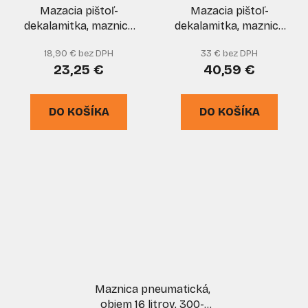
Mazacia pištoľ-
Mazacia pištoľ-
dekalamitka, maznica
dekalamitka, maznica
500 ml, TVARDY
500 ml, HEAVY DUTY,
18,90 € bez DPH
33 € bez DPH
TVARDY
23,25 €
40,59 €
DO KOŠÍKA
DO KOŠÍKA
Maznica pneumatická,
objem 16 litrov, 300-