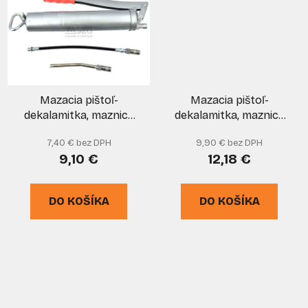
Mazacia pištoľ-
Mazacia pištoľ-
dekalamitka, maznica
dekalamitka, maznica
500 ml s
600 ml s
7,40 € bez DPH
9,90 € bez DPH
príslušenstvom, GEKO
príslušenstvom, GEKO
9,10 €
12,18 €
DO KOŠÍKA
DO KOŠÍKA