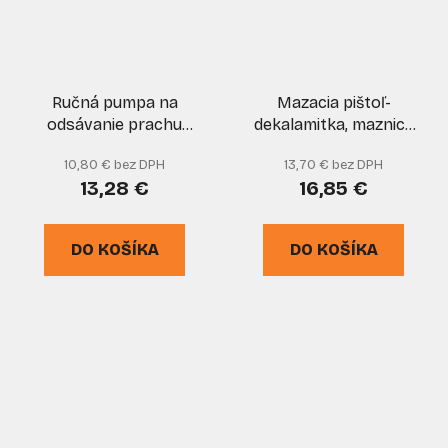
Ručná pumpa na
Mazacia pištoľ-
odsávanie prachu
dekalamitka, maznica
370mm, GEKO
400 ml s
10,80 € bez DPH
13,70 € bez DPH
príslušenstvom,
13,28 €
16,85 €
hadička 300 mm, GEKO
DO KOŠÍKA
DO KOŠÍKA