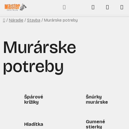
Prejsť
Hľadať
NÁKUP
na
obsah
KOŠÍK
Domov
/
Náradie
/
Stavba
/
Murárske potreby
Murárske
potreby
Špárové
Šnúrky
krížiky
murárske
Gumené
Hladítka
stierky