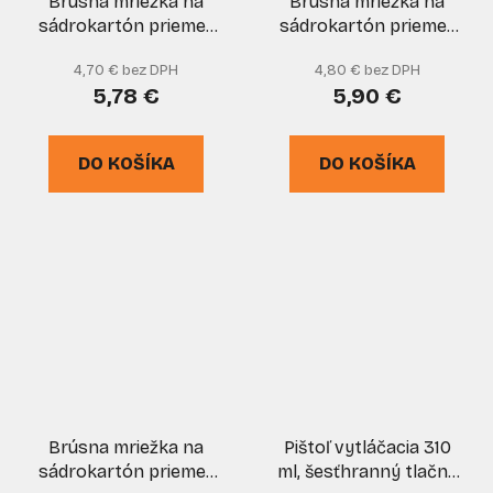
Brúsna mriežka na
Brúsna mriežka na
sádrokartón priemer
sádrokartón priemer
225 mm, zrno 60,
225 mm, zrno 220,
4,70 € bez DPH
4,80 € bez DPH
suchý zips, 5 kusov,
suchý zips, 5 kusov,
5,78 €
5,90 €
XL-TOOLS
XL-TOOLS
DO KOŠÍKA
DO KOŠÍKA
Brúsna mriežka na
Pištoľ vytláčacia 310
sádrokartón priemer
ml, šesťhranný tlačný