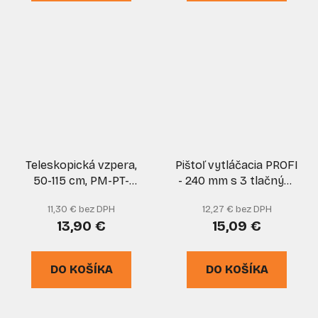
Teleskopická vzpera,
Pištoľ vytláčacia PROFI
50-115 cm, PM-PT-
- 240 mm s 3 tlačnými
50115T, POWERMAT
piestami
11,30 € bez DPH
12,27 € bez DPH
13,90 €
15,09 €
DO KOŠÍKA
DO KOŠÍKA