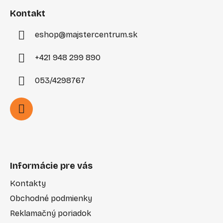
i
Kontakt
e
eshop
@
majstercentrum.sk
+421 948 299 890
053/4298767
Informácie pre vás
Kontakty
Obchodné podmienky
Reklamačný poriadok