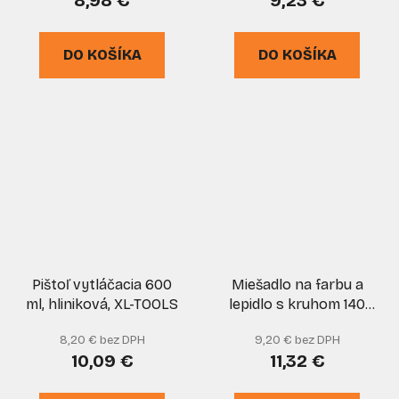
8,98 €
9,23 €
DO KOŠÍKA
DO KOŠÍKA
Pištoľ vytláčacia 600
Miešadlo na farbu a
ml, hliniková, XL-TOOLS
lepidlo s kruhom 140
mm x 600 mm, závit
8,20 € bez DPH
9,20 € bez DPH
M14, XL-TOOLS
10,09 €
11,32 €