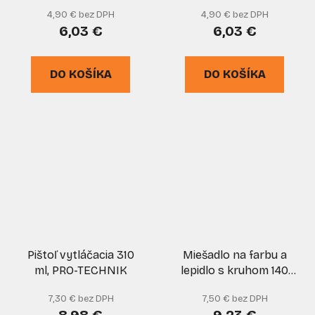
225 mm, zrno 180,
piest, XL-TOOLS
4,90 € bez DPH
4,90 € bez DPH
suchý zips, 5 kusov,
6,03 €
6,03 €
XL-TOOLS
DO KOŠÍKA
DO KOŠÍKA
Pištoľ vytláčacia 310
Miešadlo na farbu a
ml, PRO-TECHNIK
lepidlo s kruhom 140
mm x 600 mm, závit
7,30 € bez DPH
7,50 € bez DPH
M14