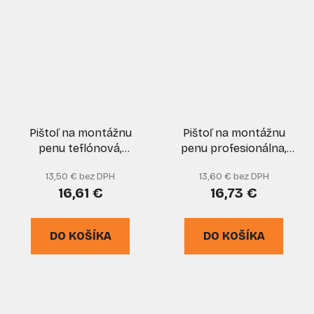
Pištoľ na montážnu
Pištoľ na montážnu
penu teflónová,
penu profesionálna,
predĺžená tryska 50
EGA
13,50 € bez DPH
13,60 € bez DPH
cm, GEKO
16,61 €
16,73 €
DO KOŠÍKA
DO KOŠÍKA