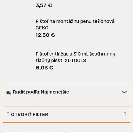
3,57 €
Pištoľ na montážnu penu teflónová,
GEKO
12,30 €
Pištoľ vytláčacia 310 ml, šesťhranný
tlačný piest, XL-TOOLS
6,03 €
R
Radiť podľa:
Najlacnejšie
a
d
e
OTVORIŤ FILTER
n
i
V