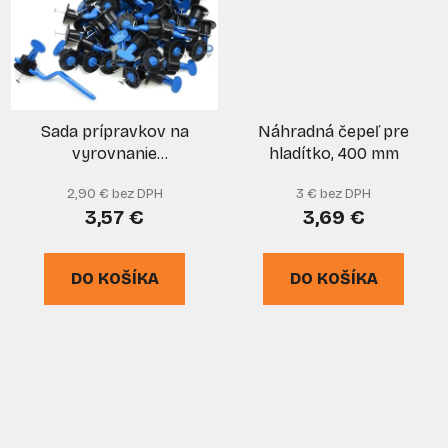
Sada prípravkov na
Náhradná čepeľ pre
vyrovnanie
hladítko, 400 mm
obkladačiek a dlažby -
2,90 € bez DPH
3 € bez DPH
50 ks. klipy + kľúč,
3,57 €
3,69 €
GEKO
DO KOŠÍKA
DO KOŠÍKA