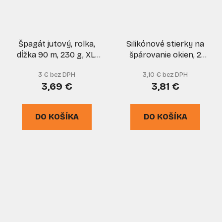
Špagát jutový, rolka,
Silikónové stierky na
dĺžka 90 m, 230 g, XL-
špárovanie okien, 2
TOOLS
kusy, XL-TOOLS
3 € bez DPH
3,10 € bez DPH
3,69 €
3,81 €
DO KOŠÍKA
DO KOŠÍKA