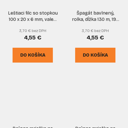
Leštiaci filc so stopkou
Špagát bavlnený,
100 x 20 x 6 mm, valec,
rolka, dĺžka 130 m, 190
XL-TOOLS
g, XL-TOOLS
3,70 € bez DPH
3,70 € bez DPH
4,55 €
4,55 €
DO KOŠÍKA
DO KOŠÍKA