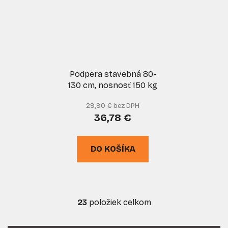
Podpera stavebná 80-
130 cm, nosnosť 150 kg
29,90 € bez DPH
36,78 €
DO KOŠÍKA
23
položiek celkom
O
v