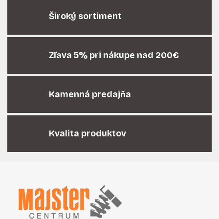
l
á
Široký sortiment
d
a
c
i
Zľava 5% pri nákupe nad 200€
e
p
r
Kamenná predajňa
v
k
y
v
Kvalita produktov
ý
p
i
Z
s
á
u
p
ä
t