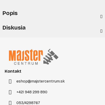
Popis
Diskusia
Z
á
p
ä
t
i
Kontakt
e
eshop
@
majstercentrum.sk
+421 948 299 890
053/4298767