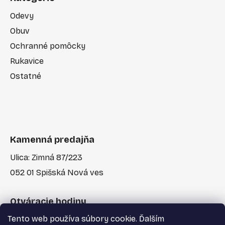
Odevy
Obuv
Ochranné pomôcky
Rukavice
Ostatné
Kamenná predajňa
Ulica: Zimná 87/223
052 01 Spišská Nová ves
Otváracie hodiny
Tento web používa súbory cookie. Ďalším
Po-Pia: 7:30 - 17:00