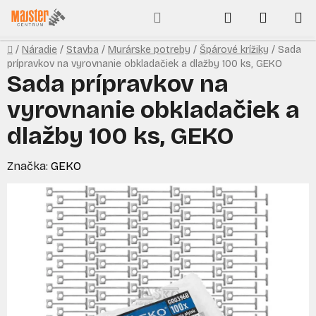
Prejsť
Hľadať
NÁKUP
na
obsah
KOŠÍK
Domov
/
Náradie
/
Stavba
/
Murárske potreby
/
Špárové krížiky
/
Sada
prípravkov na vyrovnanie obkladačiek a dlažby 100 ks, GEKO
Sada prípravkov na
vyrovnanie obkladačiek a
dlažby 100 ks, GEKO
Značka:
GEKO