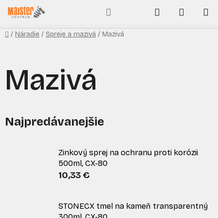
Prejsť
Hľadať
NÁKUP
na
obsah
KOŠÍK
Domov
/
Náradie
/
Spreje a mazivá
/
Mazivá
Mazivá
Najpredávanejšie
Zinkový sprej na ochranu proti korózii
500ml, CX-80
10,33 €
STONECX tmel na kameň transparentný
300ml, CX-80