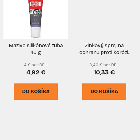
Mazivo silikónové tuba
Zinkový sprej na
40 g
ochranu proti korózii
500ml, CX-80
4 € bez DPH
8,40 € bez DPH
4,92 €
10,33 €
DO KOŠÍKA
DO KOŠÍKA