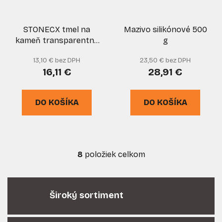
STONECX tmel na
Mazivo silikónové 500
kameň transparentný
g
300ml, CX-80
13,10 € bez DPH
23,50 € bez DPH
16,11 €
28,91 €
DO KOŠÍKA
DO KOŠÍKA
8
položiek celkom
O
v
l
á
Široký sortiment
d
a