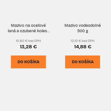
Mazivo na oceľové
Mazivo vodeodolné
laná a ozubené kolesá
500 g
500ml, Duospray, CX-
10,80 € bez DPH
12,10 € bez DPH
80
13,28 €
14,88 €
DO KOŠÍKA
DO KOŠÍKA