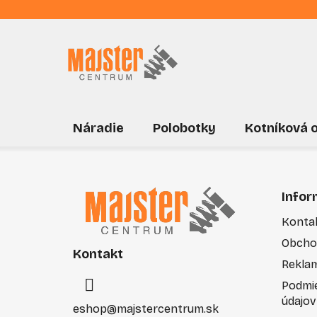
Prejsť
na
obsah
Náradie
Polobotky
Kotníková 
Z
á
Infor
p
Konta
ä
Obcho
t
Kontakt
i
Rekla
e
Podmi
údajov
eshop
@
majstercentrum.sk