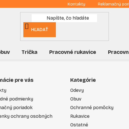
Kontakty
Reklamačný por
HĽADAŤ
obuv
Trička
Pracovné rukavice
Pracovn
mácie pre vás
Kategórie
kty
Odevy
dné podmienky
Obuv
mačný poriadok
Ochranné pomôcky
enky ochrany osobných
Rukavice
Ostatné