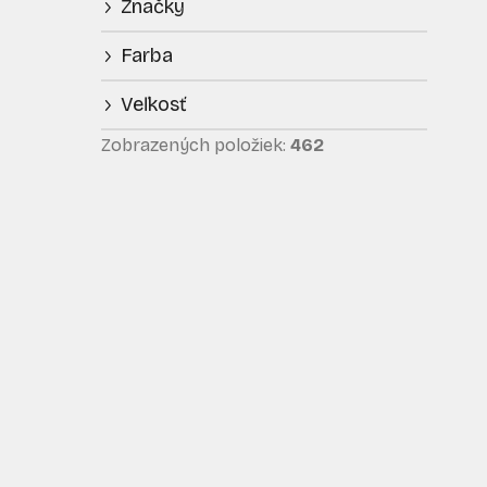
Značky
p
i
a
Farba
n
e
Veľkosť
l
Zobrazených položiek:
462