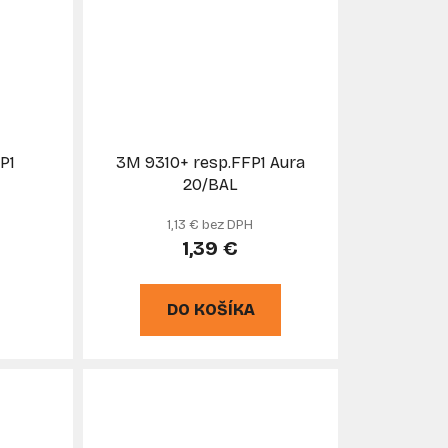
P1
3M 9310+ resp.FFP1 Aura
20/BAL
1,13 € bez DPH
1,39 €
DO KOŠÍKA