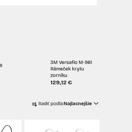
3M Versaflo M-961
R
Rámeček krytu
zorníku
129,12 €
R
Radiť podľa:
Najlacnejšie
a
d
e
n