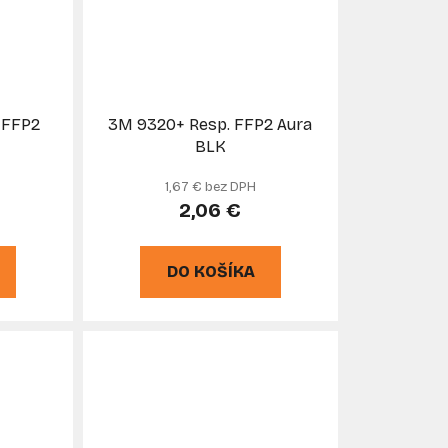
 FFP2
3M 9320+ Resp. FFP2 Aura
BLK
1,67 € bez DPH
2,06 €
DO KOŠÍKA