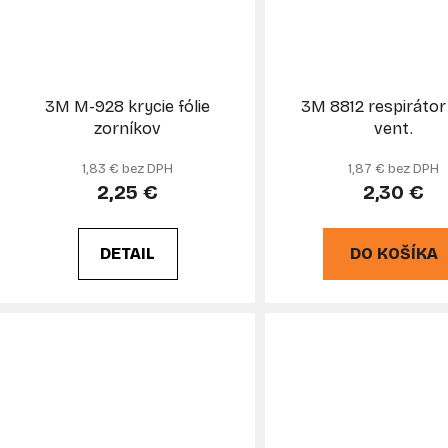
3M M-928 krycie fólie
3M 8812 respirátor
zorníkov
vent.
1,83 € bez DPH
1,87 € bez DPH
2,25 €
2,30 €
DETAIL
DO KOŠÍKA