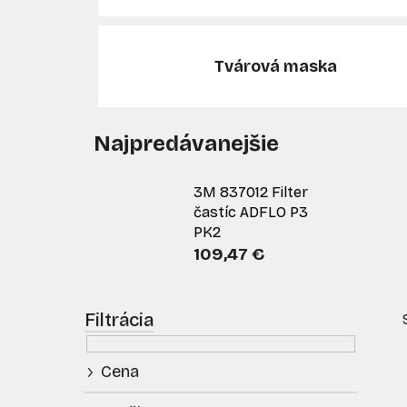
Tvárová maska
Najpredávanejšie
3M 837012 Filter
častíc ADFLO P3
PK2
109,47 €
B
o
č
Cena
n
ý