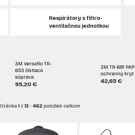
Respirátory s filtro-
ventilačnou jednotkou
3M Versaflo TR-
3M TR-681 PAP
653 čistiaca
ochranný kryt
súprava
42,65 €
95,20 €
Stránka
1
z
13
-
462
položiek celkom
V
ý