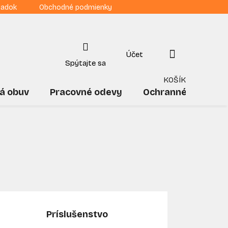
iadok
Obchodné podmienky
NÁKUPNÝ
KOŠÍK
á obuv
Pracovné odevy
Ochranné pomôck
Príslušenstvo