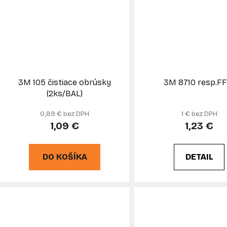
3M 105 čistiace obrúsky
3M 8710 resp.FF
(2ks/BAL)
0,89 € bez DPH
1 € bez DPH
1,09 €
1,23 €
DO KOŠÍKA
DETAIL