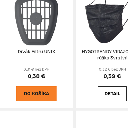
p
s
p
r
o
d
Držák Filtru UNIX
HYGOTRENDY VIRAZO
u
rúška 3vrstvá
k
0,31 € bez DPH
0,32 € bez DPH
t
0,38 €
0,39 €
o
v
DO KOŠÍKA
DETAIL