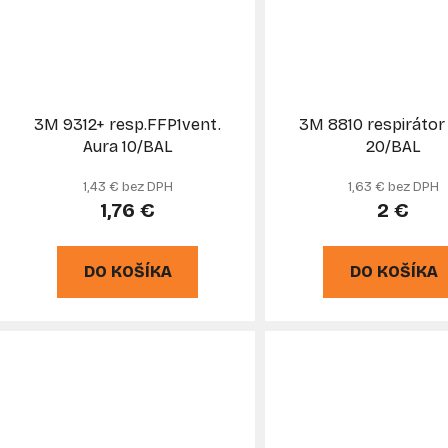
3M 9312+ resp.FFP1vent.
3M 8810 respirátor
Aura 10/BAL
20/BAL
1,43 € bez DPH
1,63 € bez DPH
1,76 €
2 €
DO KOŠÍKA
DO KOŠÍKA