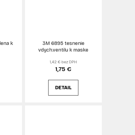
lena k
3M 6895 tesnenie
vdych.ventilu k maske
1,42 € bez DPH
1,75 €
DETAIL