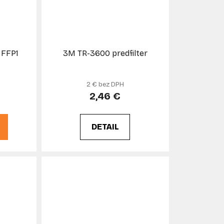
 FFP1
3M TR-3600 predfilter
2 € bez DPH
2,46 €
DETAIL