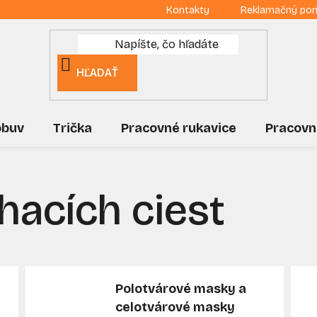
Kontakty
Reklamačný por
HĽADAŤ
obuv
Trička
Pracovné rukavice
Pracovn
hacích ciest
Polotvárové masky a
celotvárové masky