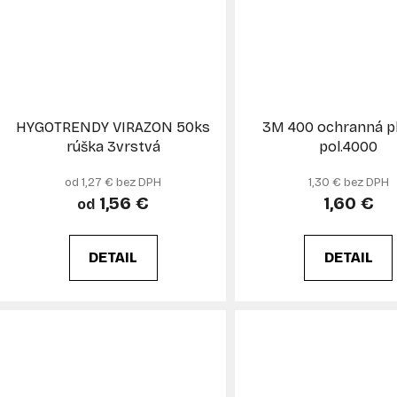
HYGOTRENDY VIRAZON 50ks
3M 400 ochranná p
rúška 3vrstvá
pol.4000
od 1,27 € bez DPH
1,30 € bez DPH
1,56 €
1,60 €
od
DETAIL
DETAIL