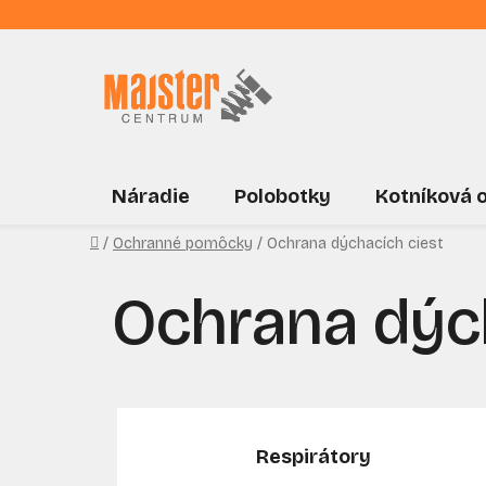
Prejsť
na
obsah
Náradie
Polobotky
Kotníková 
Domov
/
Ochranné pomôcky
/
Ochrana dýchacích ciest
Ochrana dýc
Respirátory