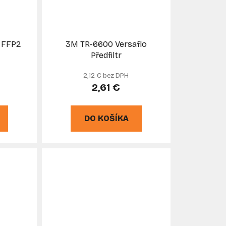
 FFP2
3M TR-6600 Versaflo
Předfiltr
2,12 € bez DPH
2,61 €
DO KOŠÍKA