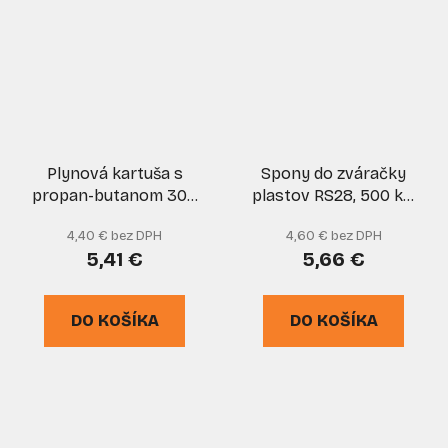
Plynová kartuša s
Spony do zváračky
propan-butanom 300
plastov RS28, 500 ks,
g, pripojenie na závit
GEKO
4,40 € bez DPH
4,60 € bez DPH
7/16", ELICO
5,41 €
5,66 €
DO KOŠÍKA
DO KOŠÍKA