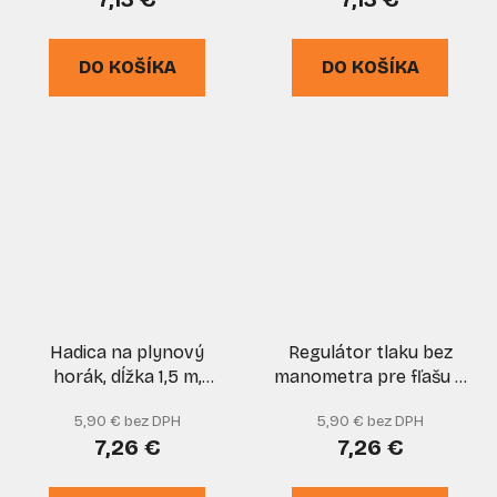
DO KOŠÍKA
DO KOŠÍKA
Hadica na plynový
Regulátor tlaku bez
horák, dĺžka 1,5 m,
manometra pre fľašu 11
GEKO
kg, 12 Barov, závit 21,8
5,90 € bez DPH
5,90 € bez DPH
mm, PRO-TECHNIK
7,26 €
7,26 €