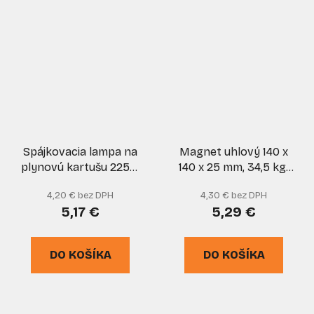
Spájkovacia lampa na
Magnet uhlový 140 x
plynovú kartušu 225g,
140 x 25 mm, 34,5 kg,
piezo zapaľovanie,
GEKO
4,20 € bez DPH
4,30 € bez DPH
GEKO
5,17 €
5,29 €
DO KOŠÍKA
DO KOŠÍKA