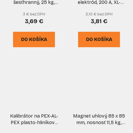
šesťhranný, 25 kg,
elektród, 200 A, XL-
GEKO
TOOLS
3 € bez DPH
3,10 € bez DPH
3,69 €
3,81 €
DO KOŠÍKA
DO KOŠÍKA
Kalibrátor na PEX-AL-
Magnet uhlový 85 x 85
PEX plasto-hliníkové
mm, nosnosť 11,5 kg,
potrubia priemer 16,
XL-TOOLS