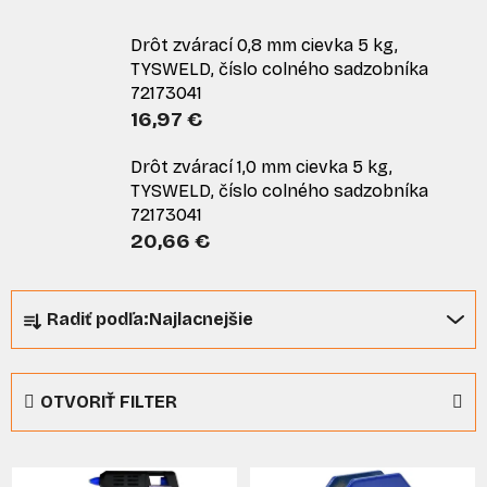
Drôt zvárací 0,8 mm cievka 5 kg,
TYSWELD, číslo colného sadzobníka
72173041
16,97 €
Drôt zvárací 1,0 mm cievka 5 kg,
TYSWELD, číslo colného sadzobníka
72173041
20,66 €
R
Radiť podľa:
Najlacnejšie
a
d
e
OTVORIŤ FILTER
n
i
V
e