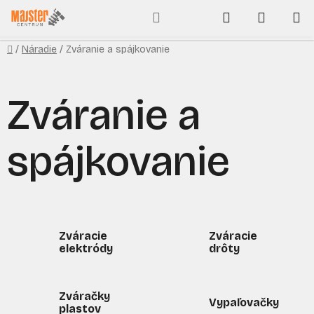
Prejsť
Hľadať
NÁKUP
na
obsah
KOŠÍK
Domov
/
Náradie
/
Zváranie a spájkovanie
Zváranie a
spájkovanie
Zváracie
Zváracie
elektródy
drôty
Zváračky
Vypaľovačky
plastov