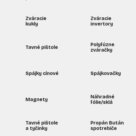
Zváracie
Zváracie
kukly
invertory
Polyfúzne
Tavné pištole
zváračky
Spájky cínové
Spájkovačky
Náhradné
Magnety
fólie/sklá
Tavné pištole
Propán Bután
a tyčinky
spotrebiče