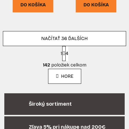
DO KOŠÍKA
DO KOŠÍKA
NAČÍTAŤ 36 ĎALŠÍCH
S
1
t
4
r
O
á
142
položiek celkom
v
n
l
k
HORE
á
o
d
v
a
a
n
c
i
Široký sortiment
i
e
e
p
r
Zľava 5% pri nákupe nad 200€