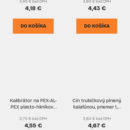
3,40 € bez DPH
3,60 € bez DPH
20, 26 mm, GEKO
4,18 €
4,43 €
DO KOŠÍKA
DO KOŠÍKA
Kalibrátor na PEX-AL-
Cín trubičkový plnený
PEX plasto-hliníkové
kalafúnou, priemer 1,5
potrubia priemer 20,
mm, 25 g, NUBA
3,70 € bez DPH
3,80 € bez DPH
25, 32 mm, GEKO
4,55 €
4,67 €