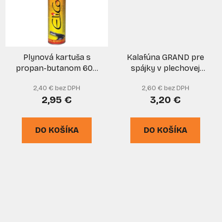
Plynová kartuša s
Kalafúna GRAND pre
propan-butanom 600
spájky v plechovej
ml/336 g, pripojenie na
krabičke 50g, NUBA
2,40 € bez DPH
2,60 € bez DPH
závit 7/16", ELICO
2,95 €
3,20 €
DO KOŠÍKA
DO KOŠÍKA