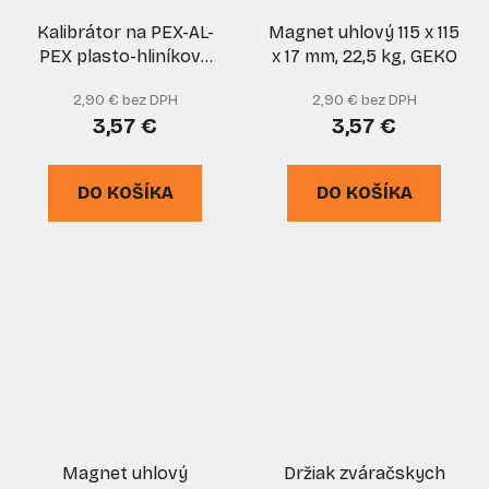
Kalibrátor na PEX-AL-
Magnet uhlový 115 x 115
PEX plasto-hliníkové
x 17 mm, 22,5 kg, GEKO
potrubia priemer 16,
2,90 € bez DPH
2,90 € bez DPH
20, 25 mm, GEKO
3,57 €
3,57 €
DO KOŠÍKA
DO KOŠÍKA
Magnet uhlový
Držiak zváračskych