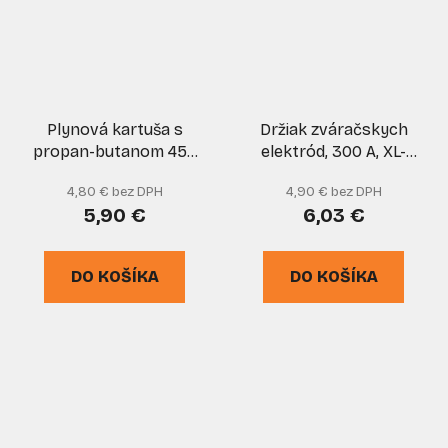
Plynová kartuša s
Držiak zváračskych
propan-butanom 450
elektród, 300 A, XL-
g, pripojenie na závit
TOOLS
4,80 € bez DPH
4,90 € bez DPH
7/16", ELICO
5,90 €
6,03 €
DO KOŠÍKA
DO KOŠÍKA