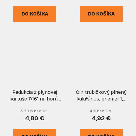
DO KOŠÍKA
DO KOŠÍKA
Redukcia z plynovej
Cín trubičkový plnený
kartuše 7/16" na horák
kalafúnou, priemer 1,0
MAPP 1" CGA600, XL-
mm, 25 g, NUBA
3,90 € bez DPH
4 € bez DPH
TOOLS
4,80 €
4,92 €