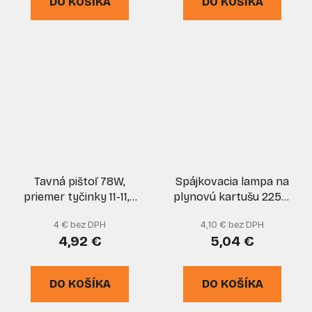
DO KOŠÍKA
DO KOŠÍKA
Tavná pištoľ 78W,
Spájkovacia lampa na
priemer tyčinky 11-11,5
plynovú kartušu 225g,
mm, GEKO
piezo zapaľovanie,
4 € bez DPH
4,10 € bez DPH
GEKO
4,92 €
5,04 €
DO KOŠÍKA
DO KOŠÍKA