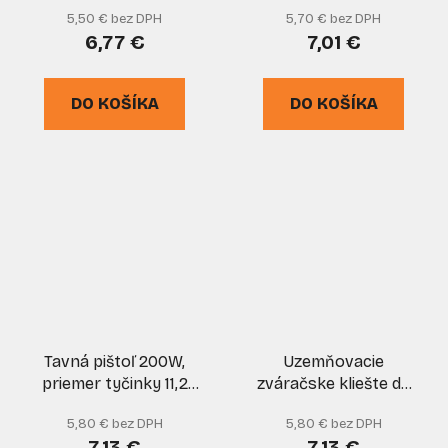
mm, GEKO
piezo zapaľovanie,
5,50 € bez DPH
5,70 € bez DPH
PRO-TECHNIK
6,77 €
7,01 €
DO KOŠÍKA
DO KOŠÍKA
Tavná pištoľ 200W,
Uzemňovacie
priemer tyčinky 11,2
zváračske kliešte do
mm, GEKO
160 A, XL-TOOLS
5,80 € bez DPH
5,80 € bez DPH
7,13 €
7,13 €