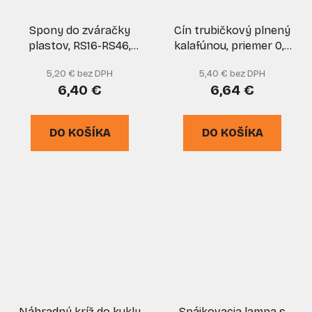
Spony do zváračky
Cín trubičkový plnený
plastov, RS16-RS46,
kalafúnou, priemer 0,8
600 ks, GEKO
mm, 40 g, NUBA
5,20 € bez DPH
5,40 € bez DPH
6,40 €
6,64 €
DO KOŠÍKA
DO KOŠÍKA
Náhradný kríž do kukly
Spájkovacia lampa s