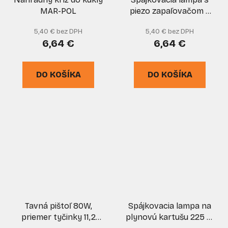
MAR-POL
piezo zapaľovačom a
kartušou 220g, otočný
5,40 € bez DPH
5,40 € bez DPH
uzáver, ELICO
6,64 €
6,64 €
DO KOŠÍKA
DO KOŠÍKA
Tavná pištoľ 80W,
Spájkovacia lampa na
priemer tyčinky 11,2
plynovú kartušu 225 g,