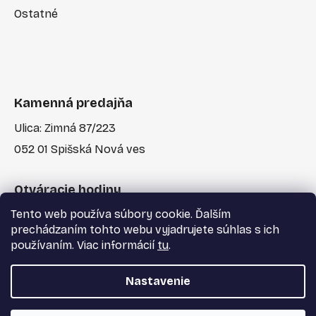
Ostatné
Kamenná predajňa
Ulica: Zimná 87/223
052 01 Spišská Nová ves
Otváracie hodiny
Tento web používa súbory cookie. Ďalším
Po-Pia: 7:30 - 17:00
prechádzaním tohto webu vyjadrujete súhlas s ich
používaním. Viac informácií
tu
.
Nastavenie
Vytvoril Shoptet
a
Adatelier