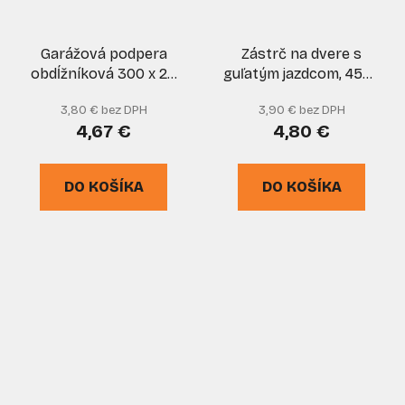
Garážová podpera
Zástrč na dvere s
obdĺžníková 300 x 20
guľatým jazdcom, 455 -
mm hnedá, XL-TOOLS
120 mm, zlatá, XL-
3,80 € bez DPH
3,90 € bez DPH
TOOLS
4,67 €
4,80 €
DO KOŠÍKA
DO KOŠÍKA