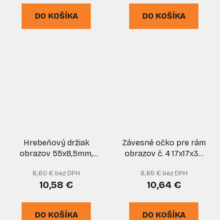
DO KOŠÍKA
DO KOŠÍKA
Hrebeňový držiak
Závesné očko pre rám
obrazov 55x8,5mm,
obrazov č. 4 17x17x35
dĺžka hrebeňa 38 mm,
mm, 100 ks
8,60 € bez DPH
8,65 € bez DPH
cena za 100 ks, XL-
10,58 €
10,64 €
TOOLS
DO KOŠÍKA
DO KOŠÍKA