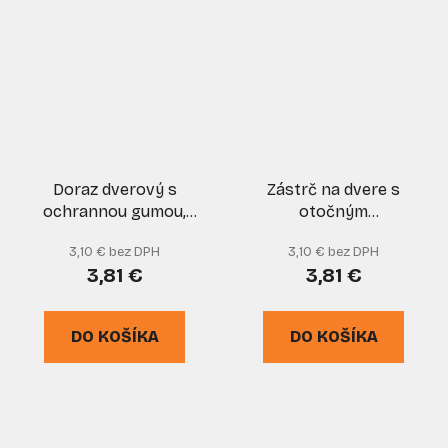
Doraz dverový s
Zástrč na dvere s
ochrannou gumou,
otočným
zlatý, XL-TOOLS
mechanizmom, nikel,
3,10 € bez DPH
3,10 € bez DPH
55x55 mm, XL-TOOLS
3,81 €
3,81 €
DO KOŠÍKA
DO KOŠÍKA