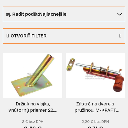
R
Radiť podľa:
Najlacnejšie
a
d
e
OTVORIŤ FILTER
n
i
V
e
ý
p
p
r
i
o
s
d
p
u
r
k
Držiak na vlajku,
Zástrč na dvere s
o
t
vnútorný priemer 22,5
pružinou, M-KRAFT
d
o
mm
100, XL-TOOLS
u
v
2 € bez DPH
2,20 € bez DPH
k