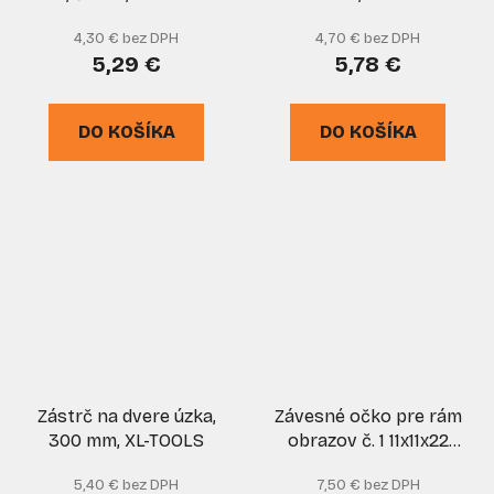
4,30 € bez DPH
4,70 € bez DPH
5,29 €
5,78 €
DO KOŠÍKA
DO KOŠÍKA
Zástrč na dvere úzka,
Závesné očko pre rám
300 mm, XL-TOOLS
obrazov č. 1 11x11x22
mm, 100 ks
5,40 € bez DPH
7,50 € bez DPH