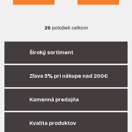
26
položiek celkom
O
v
l
á
Široký sortiment
d
a
c
i
Zľava 5% pri nákupe nad 200€
e
p
r
Kamenná predajňa
v
k
y
v
Kvalita produktov
ý