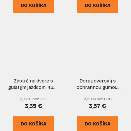
DO KOŠÍKA
DO KOŠÍKA
Zástrč na dvere s
Doraz dverový s
guľatým jazdcom, 455 -
ochrannou gumou,
100 mm, zlatá, XL-
patina, XL-TOOLS
2,72 € bez DPH
2,90 € bez DPH
TOOLS
3,35 €
3,57 €
DO KOŠÍKA
DO KOŠÍKA