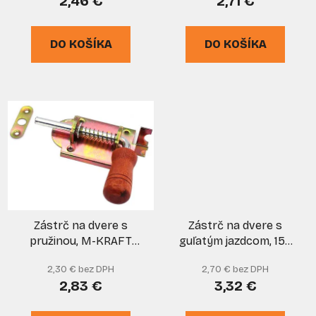
2,46 €
2,71 €
t
o
DO KOŠÍKA
DO KOŠÍKA
v
Zástrč na dvere s
Zástrč na dvere s
pružinou, M-KRAFT
guľatým jazdcom, 150
100, XL-TOOLS
mm, XL-TOOLS
2,30 € bez DPH
2,70 € bez DPH
2,83 €
3,32 €