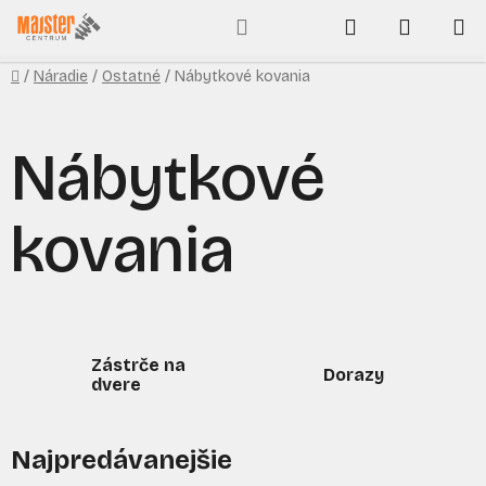
Prejsť
Hľadať
NÁKUP
na
obsah
KOŠÍK
Domov
/
Náradie
/
Ostatné
/
Nábytkové kovania
Nábytkové
kovania
Zástrče na
Dorazy
dvere
Najpredávanejšie