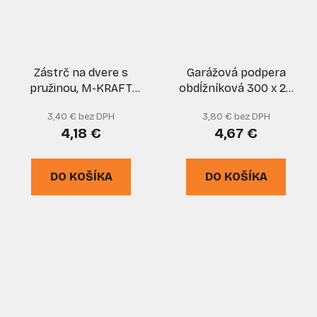
Zástrč na dvere s
Garážová podpera
pružinou, M-KRAFT
obdĺžníková 300 x 20
200, XL-TOOLS
mm čierna, XL-TOOLS
3,40 € bez DPH
3,80 € bez DPH
4,18 €
4,67 €
DO KOŠÍKA
DO KOŠÍKA