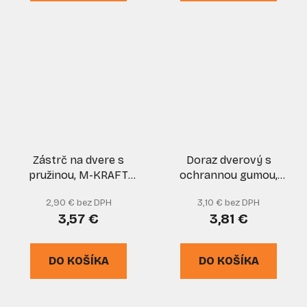
Zástrč na dvere s
Doraz dverový s
pružinou, M-KRAFT
ochrannou gumou,
150, XL-TOOLS
nikel, XL-TOOLS
2,90 € bez DPH
3,10 € bez DPH
3,57 €
3,81 €
DO KOŠÍKA
DO KOŠÍKA