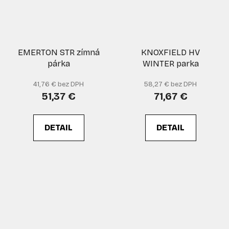
EMERTON STR zímná
KNOXFIELD HV
párka
WINTER parka
41,76 € bez DPH
58,27 € bez DPH
51,37 €
71,67 €
DETAIL
DETAIL