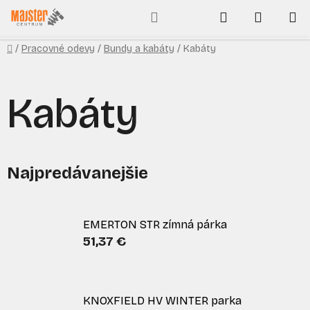
Prejsť
Hľadať
NÁKUP
na
obsah
KOŠÍK
Domov
/
Pracovné odevy
/
Bundy a kabáty
/
Kabáty
Kabáty
Najpredávanejšie
EMERTON STR zímná párka
51,37 €
KNOXFIELD HV WINTER parka