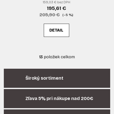
159,03 € bez DPH
195,61 €
205,90 €
(–5 %)
DETAIL
13
položiek celkom
O
v
l
á
Široký sortiment
d
a
c
i
Zľava 5% pri nákupe nad 200€
e
p