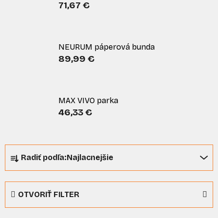
71,67 €
NEURUM páperová bunda
89,99 €
MAX VIVO parka
46,33 €
R
Radiť podľa:
Najlacnejšie
a
d
e
OTVORIŤ FILTER
n
i