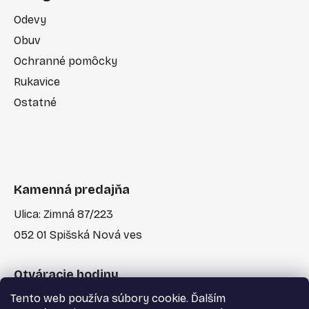
Odevy
Obuv
Ochranné pomôcky
Rukavice
Ostatné
Kamenná predajňa
Ulica: Zimná 87/223
052 01 Spišská Nová ves
Otváracie hodiny
Tento web používa súbory cookie. Ďalším
Po-Pia: 7:30 - 17:00