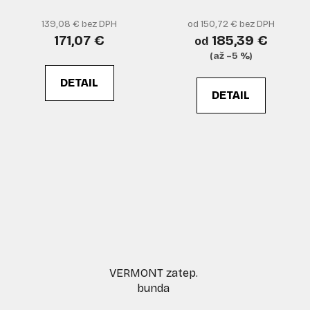
139,08 € bez DPH
od 150,72 € bez DPH
171,07 €
185,39 €
od
(až –5 %)
DETAIL
DETAIL
VERMONT zatep.
bunda