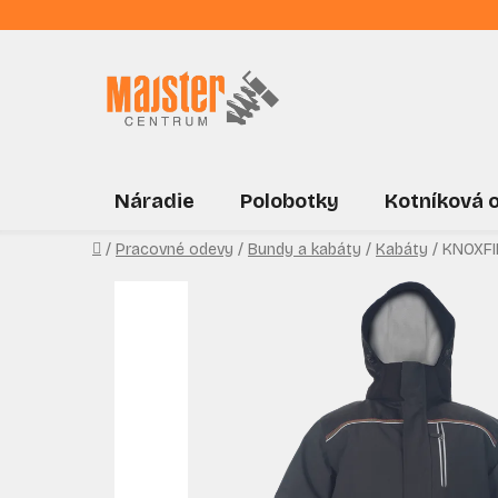
Prejsť
na
obsah
Náradie
Polobotky
Kotníková 
Domov
/
Pracovné odevy
/
Bundy a kabáty
/
Kabáty
/
KNOXFI