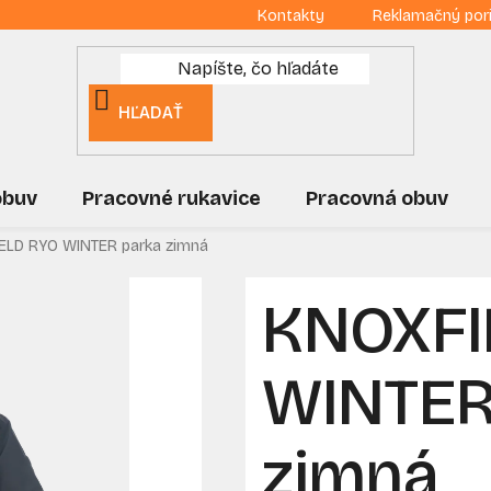
Kontakty
Reklamačný por
HĽADAŤ
obuv
Pracovné rukavice
Pracovná obuv
ELD RYO WINTER parka zimná
KNOXFI
WINTER
zimná