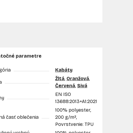
točné parametre
gória
Kabáty
Žltá
,
Oranžová
,
a
Červená
,
Sivá
EN ISO
my
13688:2013+A1:2021
100% polyester,
ná časť oblečenia
200 g/m²,
Povrstvenie: TPU
užený vrchný
100% polyester,