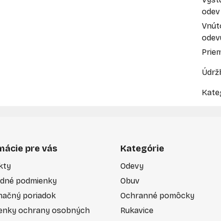
odev
Vnút
odev
Prie
Údrž
Kate
mácie pre vás
Kategórie
kty
Odevy
dné podmienky
Obuv
mačný poriadok
Ochranné pomôcky
enky ochrany osobných
Rukavice