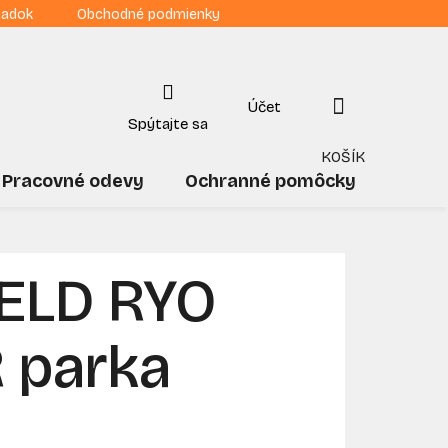
iadok
Obchodné podmienky
NÁKUPNÝ
KOŠÍK
Pracovné odevy
Ochranné pomôcky
Drogé
ELD RYO
 parka