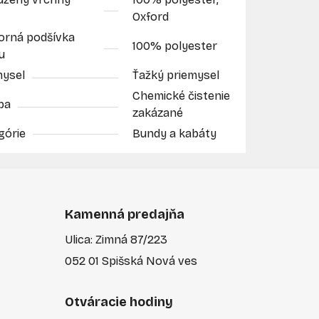
Oxford
orná podšívka
100% polyester
u
mysel
Ťažký priemysel
Chemické čistenie
ba
zakázané
górie
Bundy a kabáty
Kamenná predajňa
Ulica: Zimná 87/223
052 01 Spišská Nová ves
Otváracie hodiny