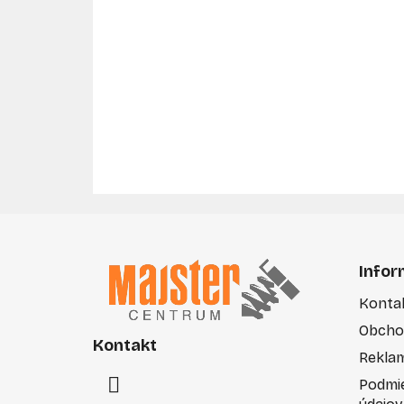
Z
á
Infor
p
Konta
ä
Obcho
t
Kontakt
i
Rekla
e
Podmi