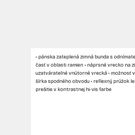
• pánska zateplená zimná bunda s odnímateľ
časť v oblasti ramien • náprsné vrecko na z
uzatvárateľné vnútorné vrecká • možnosť vs
šírka spodného obvodu • reflexný prúžok le
prešitie v kontrastnej hi-vis farbe