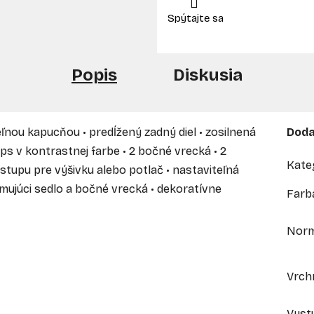
Popis
Diskusia
nou kapucňou • predĺžený zadný diel • zosilnená
Doda
ips v kontrastnej farbe • 2 bočné vrecká • 2
Kate
tupu pre výšivku alebo potlač • nastaviteľná
mujúci sedlo a bočné vrecká • dekoratívne
Farb
Nor
Vrch
Vyst