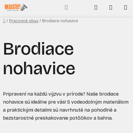
Prejsť
Hľadať
NÁKUP
na
obsah
KOŠÍK
Domov
/
Pracovná obuv
/
Brodiace nohavice
Brodiace
nohavice
Pripravení na každú výzvu v prírode? Naše brodiace
nohavice sú ideálne pre vás! S vodeodolným materiálom
a praktickými detailmi sú navrhnuté na pohodlné a
bezstarostné preskakovanie potôčikov a bahna.