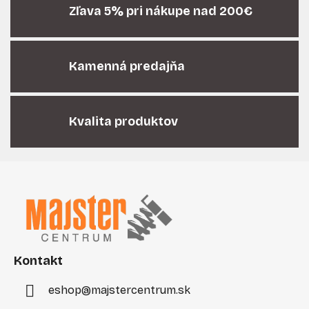
Zľava 5% pri nákupe nad 200€
Kamenná predajňa
Kvalita produktov
Z
á
p
ä
t
i
Kontakt
e
eshop
@
majstercentrum.sk