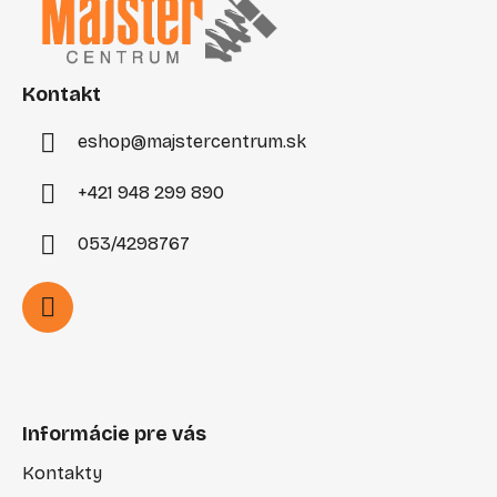
p
ä
t
i
Kontakt
e
eshop
@
majstercentrum.sk
+421 948 299 890
053/4298767
Informácie pre vás
Kontakty