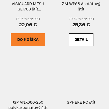
VISIGUARD MESH
3M WP98 Acetátový
SE1780 štít
štít
drôt.+držiak
17,93 € bez DPH
20,62 € bez DPH
22,06 €
25,36 €
DO KOŠÍKA
DETAIL
JSP ANX060-230
SPHERE PC štít
polykarbonátový štít