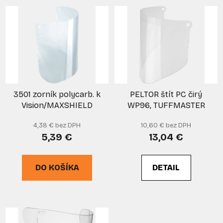
V
e
ý
p
p
r
i
o
s
d
p
u
r
k
3501 zorník polycarb. k
PELTOR štít PC čirý
o
t
Vision/MAXSHIELD
WP96, TUFFMASTER
d
o
u
v
4,38 € bez DPH
10,60 € bez DPH
k
5,39 €
13,04 €
t
o
DO KOŠÍKA
DETAIL
v