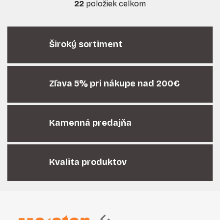
22
položiek celkom
O
v
l
á
Široký sortiment
d
a
c
i
Zľava 5% pri nákupe nad 200€
e
p
r
Kamenná predajňa
v
k
y
v
Kvalita produktov
ý
p
i
Z
s
á
u