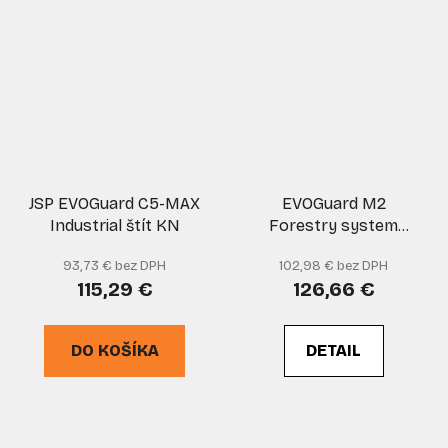
JSP EVOGuard C5-MAX
EVOGuard M2
Industrial štít KN
Forestry system
drôtený štít
93,73 € bez DPH
102,98 € bez DPH
115,29 €
126,66 €
DO KOŠÍKA
DETAIL