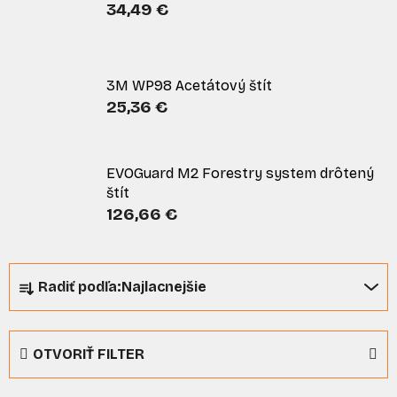
34,49 €
3M WP98 Acetátový štít
25,36 €
EVOGuard M2 Forestry system drôtený
štít
126,66 €
R
Radiť podľa:
Najlacnejšie
a
d
e
OTVORIŤ FILTER
n
i