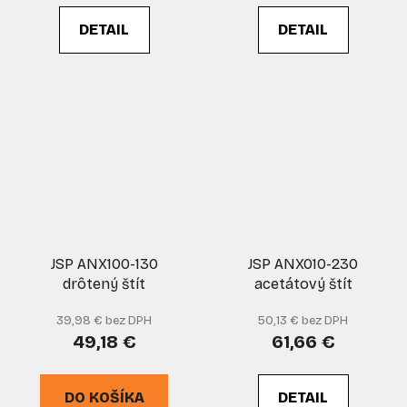
DETAIL
DETAIL
JSP ANX100-130
JSP ANX010-230
drôtený štít
acetátový štít
39,98 € bez DPH
50,13 € bez DPH
49,18 €
61,66 €
DO KOŠÍKA
DETAIL