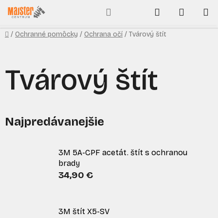
Prejsť
Hľadať
NÁKUP
na
obsah
KOŠÍK
Domov
/
Ochranné pomôcky
/
Ochrana očí
/
Tvárový štít
Tvárový štít
Najpredávanejšie
3M 5A-CPF acetát. štít s ochranou
brady
34,90 €
3M štít X5-SV