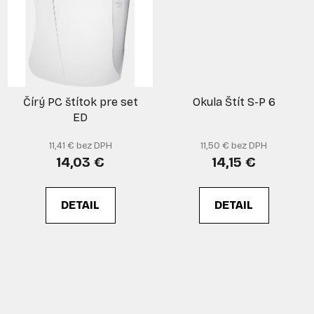
Čírý PC štítok pre set
Okula Štít S-P 6
ED
11,41 € bez DPH
11,50 € bez DPH
14,03 €
14,15 €
DETAIL
DETAIL