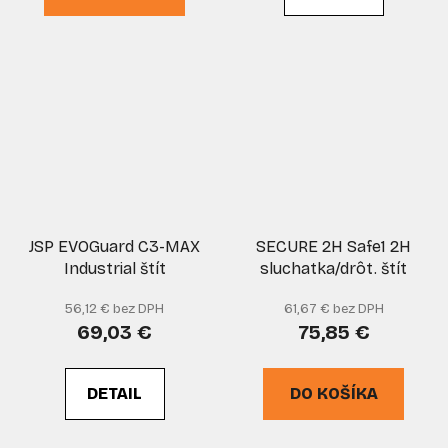
JSP EVOGuard C3-MAX
SECURE 2H Safe1 2H
Industrial štít
sluchatka/drôt. štít
56,12 € bez DPH
61,67 € bez DPH
69,03 €
75,85 €
DETAIL
DO KOŠÍKA