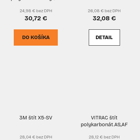
24,98 € bez DPH
26,08 € bez DPH
30,72 €
32,08 €
DO KOŠÍKA
DETAIL
3M štít X5-SV
VITRAC štít
polykarbonát.AS,AF
28,04 € bez DPH
28,12 € bez DPH