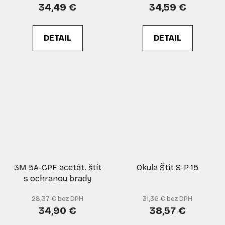
34,49 €
34,59 €
DETAIL
DETAIL
3M 5A-CPF acetát. štít
Okula Štít S-P 15
s ochranou brady
28,37 € bez DPH
31,36 € bez DPH
34,90 €
38,57 €