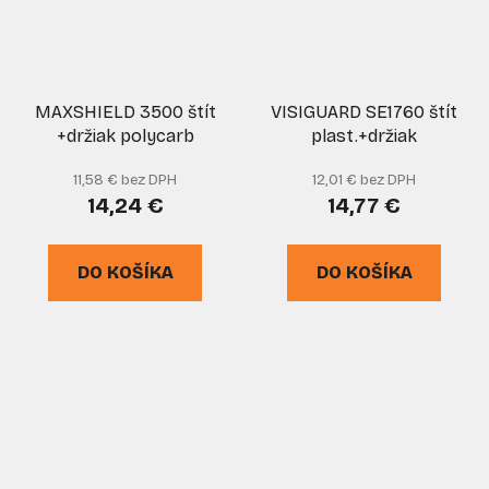
MAXSHIELD 3500 štít
VISIGUARD SE1760 štít
+držiak polycarb
plast.+držiak
11,58 € bez DPH
12,01 € bez DPH
14,24 €
14,77 €
DO KOŠÍKA
DO KOŠÍKA