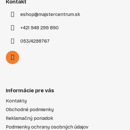
i
Kontakt
e
eshop
@
majstercentrum.sk
+421 948 299 890
053/4298767
Informácie pre vás
Kontakty
Obchodné podmienky
Reklamačný poriadok
Podmienky ochrany osobných údajov