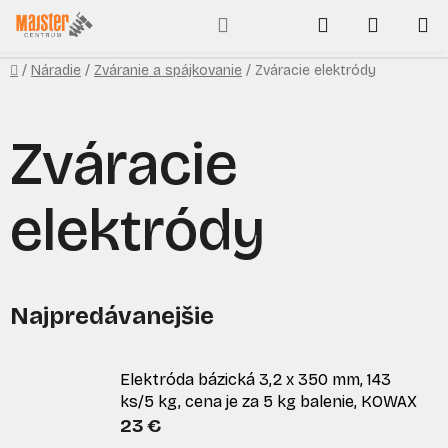
Prejsť
Hľadať
NÁKUP
na
obsah
KOŠÍK
Domov
/
Náradie
/
Zváranie a spájkovanie
/
Zváracie elektródy
Zváracie
elektródy
Najpredávanejšie
Elektróda bázická 3,2 x 350 mm, 143
ks/5 kg, cena je za 5 kg balenie, KOWAX
23 €