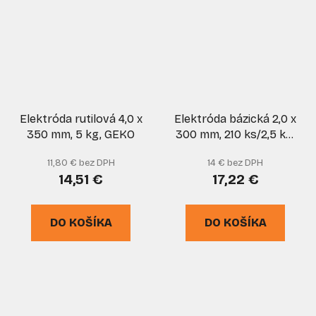
Elektróda rutilová 4,0 x
Elektróda bázická 2,0 x
350 mm, 5 kg, GEKO
300 mm, 210 ks/2,5 kg,
cena je za 2,5 kg
11,80 € bez DPH
14 € bez DPH
balenie, KOWAX
14,51 €
17,22 €
DO KOŠÍKA
DO KOŠÍKA