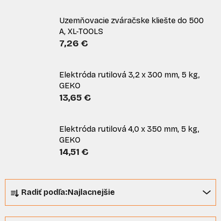
Uzemňovacie zváračske kliešte do 500
A, XL-TOOLS
7,26 €
Elektróda rutilová 3,2 x 300 mm, 5 kg,
GEKO
13,65 €
Elektróda rutilová 4,0 x 350 mm, 5 kg,
GEKO
14,51 €
R
Radiť podľa:
Najlacnejšie
a
d