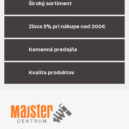
á
Široký sortiment
d
a
c
i
Zľava 5% pri nákupe nad 200€
e
p
r
Kamenná predajňa
v
k
y
v
Kvalita produktov
ý
p
i
Z
s
á
u
p
ä
t