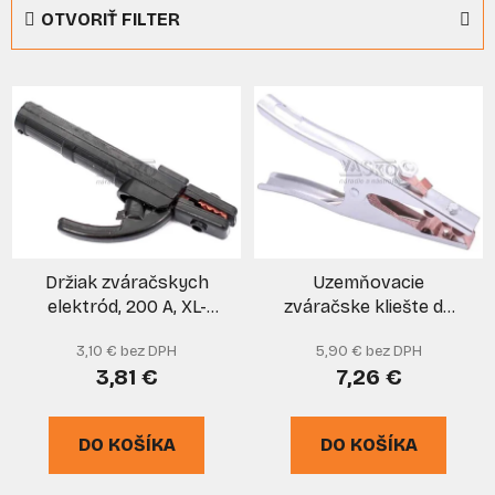
e
OTVORIŤ FILTER
n
i
V
e
ý
p
p
r
i
o
s
d
p
u
r
k
Držiak zváračskych
Uzemňovacie
o
t
elektród, 200 A, XL-
zváračske kliešte do
d
o
TOOLS
500 A, XL-TOOLS
u
v
3,10 € bez DPH
5,90 € bez DPH
k
3,81 €
7,26 €
t
o
DO KOŠÍKA
DO KOŠÍKA
v