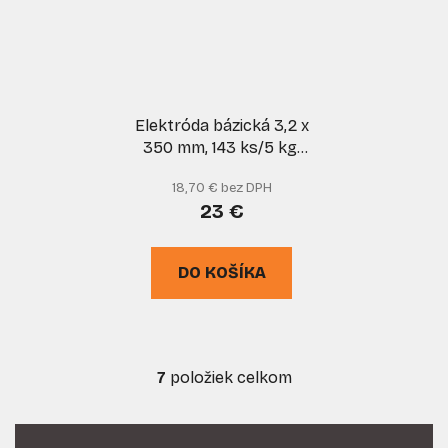
Elektróda bázická 3,2 x
350 mm, 143 ks/5 kg,
cena je za 5 kg balenie,
18,70 € bez DPH
KOWAX
23 €
DO KOŠÍKA
7
položiek celkom
O
v
l