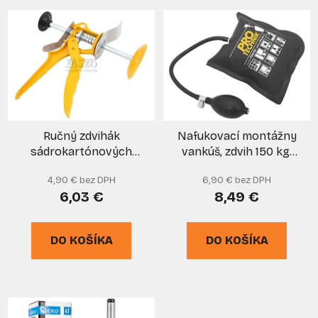
V
e
ý
p
p
r
i
o
s
d
p
u
r
k
Ručný zdvihák
Nafukovací montážny
o
t
sádrokartónových
vankúš, zdvih 150 kg,
d
o
dosiek, cena za 1 kus,
PRO-TECHNIK
u
v
4,90 € bez DPH
6,90 € bez DPH
XL-TOOLS
k
6,03 €
8,49 €
t
o
DO KOŠÍKA
DO KOŠÍKA
v