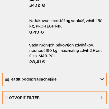
34,19 €
Nafukovací montážny vankúš, zdvih 150
kg, PRO-TECHNIK
8,49 €
Sada ručných pákových zdvihákov,
nosnosť 160 kg, maximálny zdvih 29 cm,
2 ks, MAR-POL
28,41 €
R
Radiť podľa:
Najlacnejšie
a
d
e
OTVORIŤ FILTER
n
i