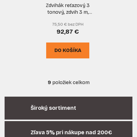
Zdvihák reťazový 3
tonový, zdvih 3 m,
GEKO Premium
75,50 € bez DPH
92,87 €
DO KOŠÍKA
9
položiek celkom
O
v
l
á
Široký sortiment
d
a
c
i
Zľava 5% pri nákupe nad 200€