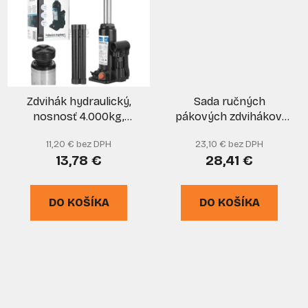
Zdvihák hydraulický,
Sada ručných
nosnosť 4.000kg,
pákových zdvihákov,
GEKO
nosnosť 160 kg,
11,20 € bez DPH
23,10 € bez DPH
maximálny zdvih 29
13,78 €
28,41 €
cm, 2 ks, MAR-POL
DO KOŠÍKA
DO KOŠÍKA