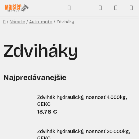
Prejsť
Hľadať
NÁKUP
na
obsah
KOŠÍK
Domov
/
Náradie
/
Auto-moto
/
Zdviháky
Zdviháky
Najpredávanejšie
Zdvihák hydraulický, nosnosť 4.000kg,
GEKO
13,78 €
Zdvihák hydraulický, nosnosť 20.000kg,
GEKO