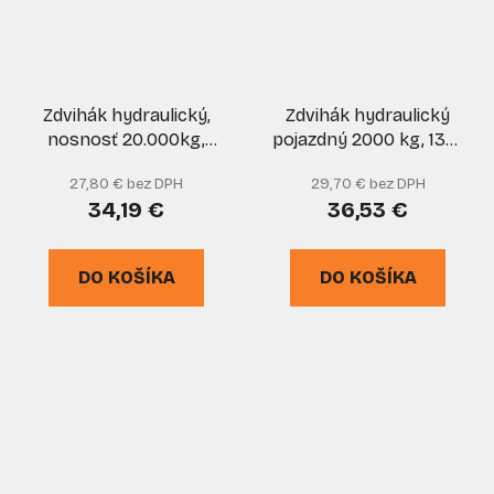
Zdvihák hydraulický,
Zdvihák hydraulický
nosnosť 20.000kg,
pojazdný 2000 kg, 135-
GEKO
335 mm, GEKO
27,80 € bez DPH
29,70 € bez DPH
34,19 €
36,53 €
DO KOŠÍKA
DO KOŠÍKA