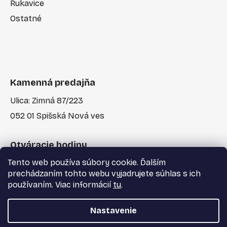
Rukavice
Ostatné
Kamenná predajňa
Ulica: Zimná 87/223
052 01 Spišská Nová ves
Otváracie hodiny
Tento web používa súbory cookie. Ďalším
Po-Pia: 7:30 - 17:00
prechádzaním tohto webu vyjadrujete súhlas s ich
používaním. Viac informácií
tu
.
Nastavenie