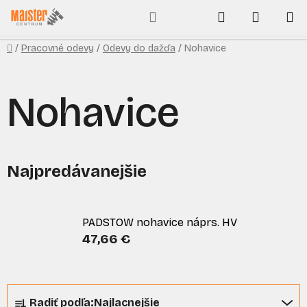
Prejsť
Hľadať
NÁKUP
na
obsah
KOŠÍK
Domov
/
Pracovné odevy
/
Odevy do dažďa
/
Nohavice
Nohavice
Najpredávanejšie
PADSTOW nohavice náprs. HV
47,66 €
R
Radiť podľa:
Najlacnejšie