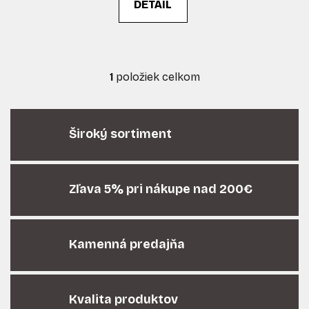
DETAIL
v
1
položiek celkom
O
v
l
á
Široký sortiment
d
a
c
i
Zľava 5% pri nákupe nad 200€
e
p
r
Kamenná predajňa
v
k
y
v
Kvalita produktov