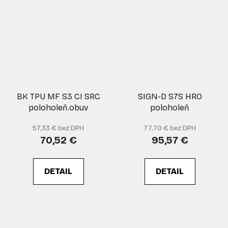
BK TPU MF S3 CI SRC
SIGN-D S7S HRO
poloholeň.obuv
poloholeň
57,33 € bez DPH
77,70 € bez DPH
70,52 €
95,57 €
DETAIL
DETAIL