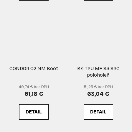
CONDOR O2 NM Boot
BK TPU MF S3 SRC
poloholeň
49,74 € bez DPH
51,25 € bez DPH
61,18 €
63,04 €
DETAIL
DETAIL