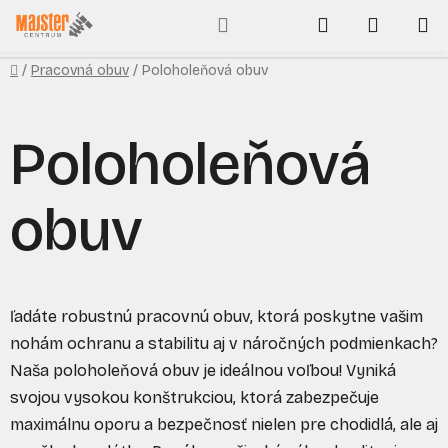
Prejsť
Hľadať
NÁKUP
na
obsah
KOŠÍK
Domov
/
Pracovná obuv
/
Poloholeňová obuv
Poloholeňová
obuv
ľadáte robustnú pracovnú obuv, ktorá poskytne vašim
nohám ochranu a stabilitu aj v náročných podmienkach?
Naša poloholeňová obuv je ideálnou voľbou! Vyniká
svojou vysokou konštrukciou, ktorá zabezpečuje
maximálnu oporu a bezpečnosť nielen pre chodidlá, ale aj