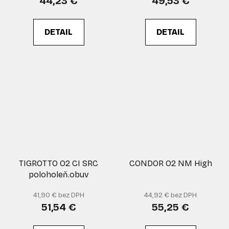
44,23 €
49,53 €
DETAIL
DETAIL
TIGROTTO O2 CI SRC
CONDOR O2 NM High
poloholeň.obuv
41,90 € bez DPH
44,92 € bez DPH
51,54 €
55,25 €