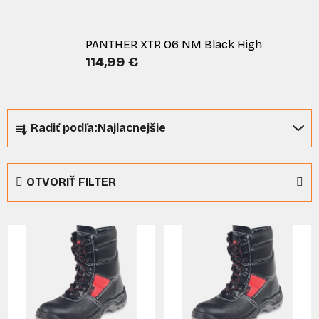
PANTHER XTR O6 NM Black High
114,99 €
R
Radiť podľa:
Najlacnejšie
a
d
e
OTVORIŤ FILTER
n
i
V
e
ý
p
p
r
i
o
s
d
p