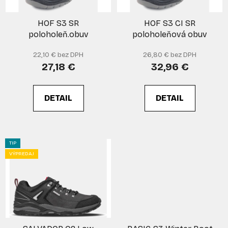
u
r
k
HOF S3 SR
HOF S3 CI SR
o
t
poloholeň.obuv
poloholeňová obuv
d
o
u
v
22,10 € bez DPH
26,80 € bez DPH
k
27,18 €
32,96 €
t
o
DETAIL
DETAIL
v
TIP
VÝPREDAJ