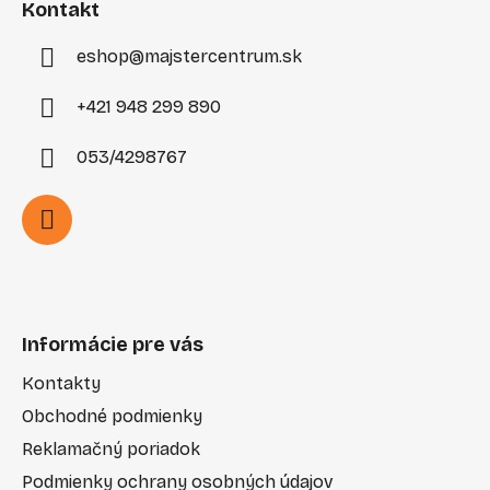
i
Kontakt
e
eshop
@
majstercentrum.sk
+421 948 299 890
053/4298767
Informácie pre vás
Kontakty
Obchodné podmienky
Reklamačný poriadok
Podmienky ochrany osobných údajov