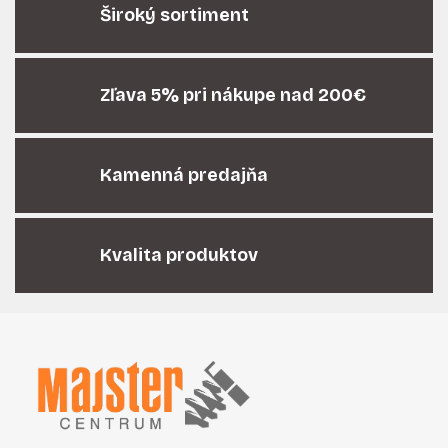
á
Široký sortiment
d
a
c
i
Zľava 5% pri nákupe nad 200€
e
p
r
Kamenná predajňa
v
k
y
v
Kvalita produktov
ý
p
i
Z
s
á
u
p
ä
t