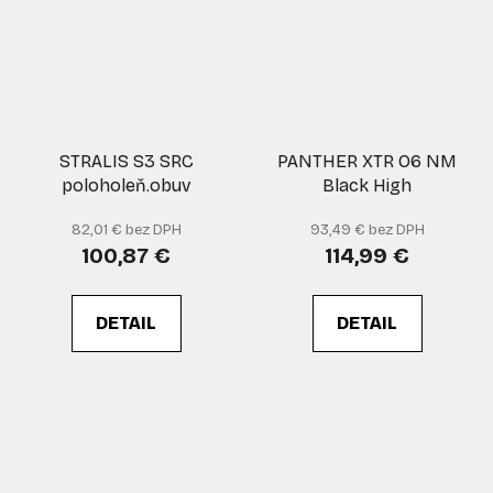
STRALIS S3 SRC
PANTHER XTR O6 NM
poloholeň.obuv
Black High
82,01 € bez DPH
93,49 € bez DPH
100,87 €
114,99 €
DETAIL
DETAIL