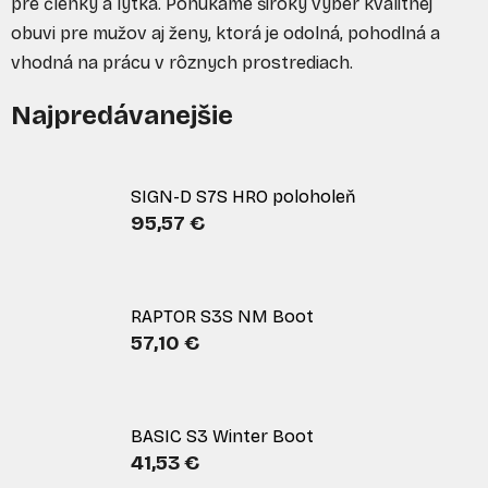
pre členky a lýtka. Ponúkame široký výber kvalitnej
obuvi pre mužov aj ženy, ktorá je odolná, pohodlná a
vhodná na prácu v rôznych prostrediach.
Najpredávanejšie
SIGN-D S7S HRO poloholeň
95,57 €
RAPTOR S3S NM Boot
57,10 €
BASIC S3 Winter Boot
41,53 €