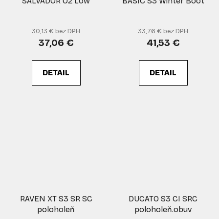
SALVADOR O2 Low
BASIC S3 Winter Boot
30,13 € bez DPH
33,76 € bez DPH
37,06 €
41,53 €
DETAIL
DETAIL
RAVEN XT S3 SR SC
DUCATO S3 CI SRC
poloholeň
poloholeň.obuv