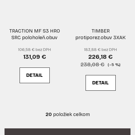
TRACTION MF S3 HRO
TIMBER
SRC poloholeň.obuv
protiporez.obuv 3XAK
106,58 € bez DPH
183,88 € bez DPH
131,09 €
226,18 €
238,08 €
(–5 %)
DETAIL
DETAIL
20
položiek celkom
O
v
l