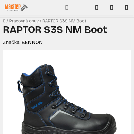
Prejsť
Hľadať
NÁKUP
na
obsah
KOŠÍK
Domov
/
Pracovná obuv
/
RAPTOR S3S NM Boot
RAPTOR S3S NM Boot
Značka:
BENNON