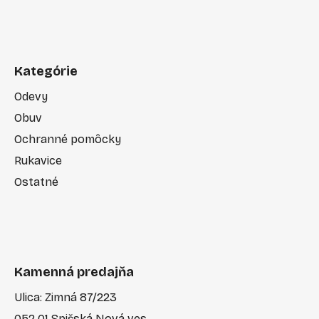
Kategórie
Odevy
Obuv
Ochranné pomôcky
Rukavice
Ostatné
Kamenná predajňa
Ulica: Zimná 87/223
052 01 Spišská Nová ves