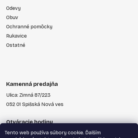
Odevy
Obuv
Ochranné pomôcky
Rukavice
Ostatné
Kamenná predajňa
Ulica: Zimná 87/223
052 01 Spišská Nová ves
Otváracie hodiny
Tento web používa súbory cookie. Ďalším
Po-Pia: 7:30 - 17:00