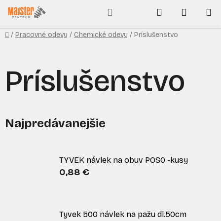
Prejsť
Hľadať
NÁKUP
na
obsah
KOŠÍK
Domov
/
Pracovné odevy
/
Chemické odevy
/
Príslušenstvo
Príslušenstvo
Najpredávanejšie
TYVEK návlek na obuv POS0 -kusy
0,88 €
Tyvek 500 návlek na pažu dl.50cm