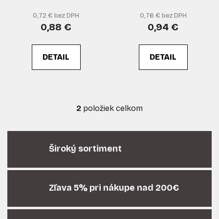
d
o
u
v
0,72 € bez DPH
0,76 € bez DPH
k
0,88 €
0,94 €
t
o
DETAIL
DETAIL
v
2
položiek celkom
O
v
l
á
Široký sortiment
d
a
c
i
Zľava 5% pri nákupe nad 200€
e
p