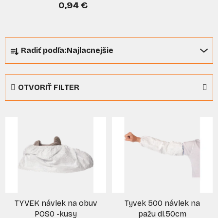
0,94 €
R
Radiť podľa:
Najlacnejšie
a
d
e
OTVORIŤ FILTER
n
i
V
e
ý
p
p
r
i
o
s
d
p
u
r
k
TYVEK návlek na obuv
Tyvek 500 návlek na
o
t
POS0 -kusy
pažu dl.50cm