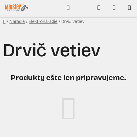
Prejsť
Hľadať
NÁKUP
na
obsah
KOŠÍK
Domov
/
Náradie
/
Elektronáradie
/
Drvič vetiev
Drvič vetiev
Produkty ešte len pripravujeme.