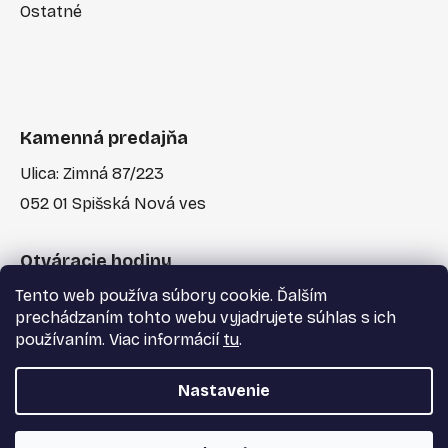
Ostatné
Kamenná predajňa
Ulica: Zimná 87/223
052 01 Spišská Nová ves
Otváracie hodiny
Tento web používa súbory cookie. Ďalším
Po-Pia: 7:30 - 17:00
prechádzaním tohto webu vyjadrujete súhlas s ich
používaním. Viac informácií
tu
.
Nastavenie
Vytvoril Shoptet
a
Adatelier