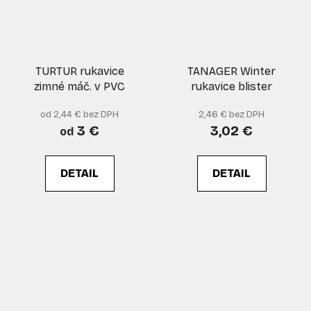
TURTUR rukavice
TANAGER Winter
zimné máč. v PVC
rukavice blister
od 2,44 € bez DPH
2,46 € bez DPH
3 €
3,02 €
od
DETAIL
DETAIL