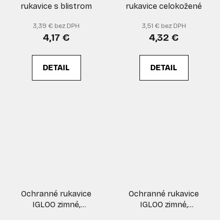
rukavice s blistrom
rukavice celokožené
3,39 € bez DPH
3,51 € bez DPH
4,17 €
4,32 €
DETAIL
DETAIL
Ochranné rukavice
Ochranné rukavice
IGLOO zimné,
IGLOO zimné,
zateplené, oranžové,
zateplené, oranžové,