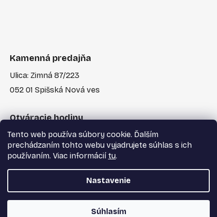
Kamenná predajňa
Ulica: Zimná 87/223
052 01 Spišská Nová ves
Otváracie hodiny
Tento web používa súbory cookie. Ďalším
Po-Pia: 7:30 - 17:00
prechádzaním tohto webu vyjadrujete súhlas s ich
používaním. Viac informácií
tu
.
Nastavenie
Vytvoril Shoptet
a
Adatelier
Súhlasím
Copyright 2026
Majster Centrum s.r.o.
. Všetky