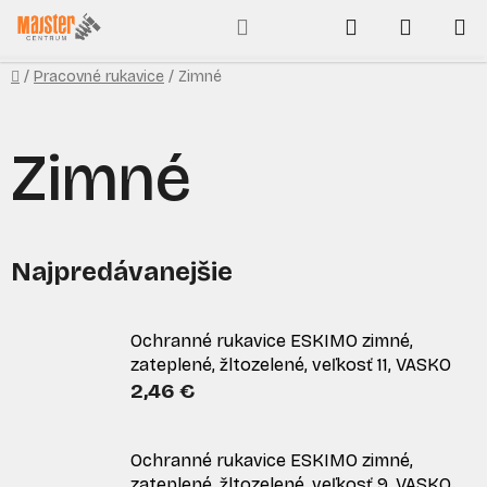
Prejsť
Hľadať
NÁKUP
na
obsah
KOŠÍK
Domov
/
Pracovné rukavice
/
Zimné
Zimné
Najpredávanejšie
Ochranné rukavice ESKIMO zimné,
zateplené, žltozelené, veľkosť 11, VASKO
2,46 €
Ochranné rukavice ESKIMO zimné,
zateplené, žltozelené, veľkosť 9, VASKO