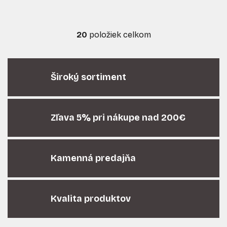
20
položiek celkom
O
v
l
á
Široký sortiment
d
a
c
i
Zľava 5% pri nákupe nad 200€
e
p
r
Kamenná predajňa
v
k
y
v
Kvalita produktov
ý
p