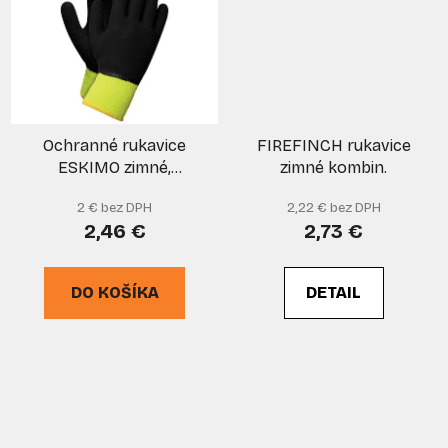
Ochranné rukavice
FIREFINCH rukavice
ESKIMO zimné,
zimné kombin.
zateplené, žltozelené,
2 € bez DPH
2,22 € bez DPH
veľkosť 9, VASKO
2,46 €
2,73 €
DO KOŠÍKA
DETAIL