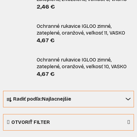
2,46 €
Ochranné rukavice IGLOO zimné,
zateplené, oranžové, veľkosť 11, VASKO
4,67 €
Ochranné rukavice IGLOO zimné,
zateplené, oranžové, veľkosť 10, VASKO
4,67 €
R
Radiť podľa:
Najlacnejšie
a
d
e
OTVORIŤ FILTER
n
i