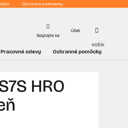
iadok
Obchodné podmienky
NÁKUPNÝ
KOŠÍK
Pracovné odevy
Ochranné pomôcky
Drogé
 S7S HRO
eň