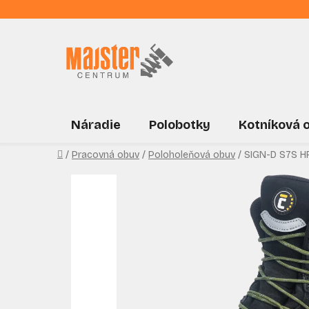
Prejsť
na
obsah
Náradie
Polobotky
Kotníková 
Domov
/
Pracovná obuv
/
Poloholeňová obuv
/
SIGN-D S7S H