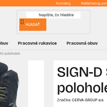
Kontakty
Reklamačný por
HĽADAŤ
obuv
Pracovné rukavice
Pracovná obuv
RO poloholeň
SIGN-D
polohol
Značka:
CERVA GROUP a.s.