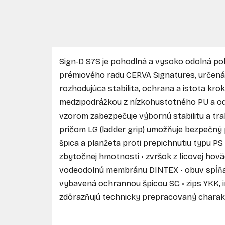
Sign‑D S7S je pohodlná a vysoko odolná po
prémiového radu CERVA Signatures, určená
rozhodujúca stabilita, ochrana a istota kr
medzipodrážkou z nízkohustotného PU a 
vzorom zabezpečuje výbornú stabilitu a tr
pričom LG (ladder grip) umožňuje bezpečn
špica a planžeta proti prepichnutiu typu 
zbytočnej hmotnosti • zvršok z lícovej hov
vodeodolnú membránu DINTEX • obuv spĺňa p
vybavená ochrannou špicou SC • zips YKK, 
zdôrazňujú technicky prepracovaný charak