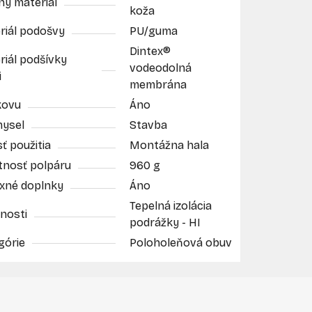
ný materiál
koža
riál podošvy
PU/guma
Dintex®
riál podšívky
vodeodolná
i
membrána
kovu
Áno
mysel
Stavba
ť použitia
Montážna hala
nosť polpáru
960 g
exné doplnky
Áno
Tepelná izolácia
nosti
podrážky - HI
górie
Poloholeňová obuv