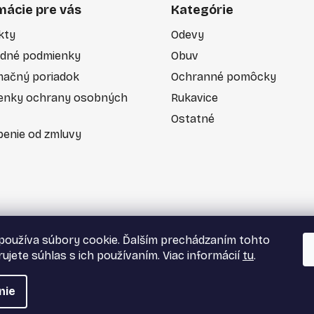
mácie pre vás
Kategórie
kty
Odevy
dné podmienky
Obuv
mačný poriadok
Ochranné pomôcky
enky ochrany osobných
Rukavice
Ostatné
enie od zmluvy
používa súbory cookie. Ďalším prechádzaním tohto
ujete súhlas s ich používaním. Viac informácií
tu
.
nie
tky práva vyhradené.