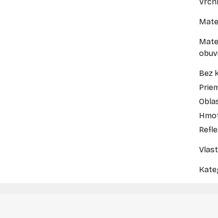
Vrch
Mate
Mate
obuv
Bez 
Prie
Oblas
Hmot
Refl
Vlast
Kate