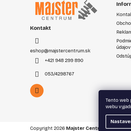
á
Infor
p
Konta
ä
Obcho
t
Kontakt
i
Rekla
e
Podmi
údajov
eshop
@
majstercentrum.sk
Odstúp
+421 948 299 890
053/4298767
Tento web 
webu vyjadr
Nastave
Copyright 2026
Majster Centrum s.r.o.
. Vše