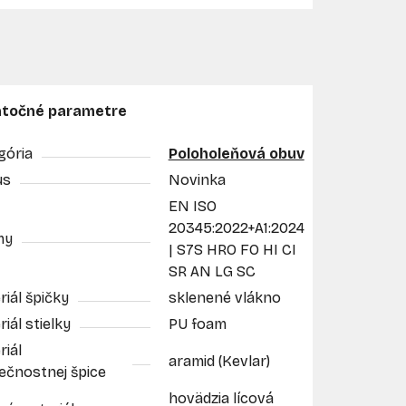
točné parametre
gória
Poloholeňová obuv
us
Novinka
EN ISO
20345:2022+A1:2024
my
| S7S HRO FO HI CI
SR AN LG SC
iál špičky
sklenené vlákno
iál stielky
PU foam
riál
aramid (Kevlar)
ečnostnej špice
hovädzia lícová