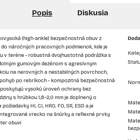
Popis
Diskusia
lovysoká (high‑ankle) bezpečnostná obuv z
Doda
 do náročných pracovných podmienok, kde je
Kate
oku v teréne • robustná dvojhustotná podrážka s
Stat
odolným gumovým dezénom s agresívnym
akciu na nerovných a nestabilných povrchoch,
ý pohyb po rebríkoch • kompozitná bezpečnostná
Nor
PS poskytujú vysokú úroveň ochrany bez
ädziny s hrúbkou 1,8–2,0 mm je doplnený o
Mater
ožiadavky HI, CI, HRO, FO, SR, ESD a je
Mater
integrované vrecko na šnúrky a reflexné prvky
Mate
ter obuvi
bezp