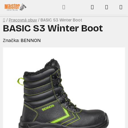
Prejsť
Hľadať
NÁKUP
na
obsah
KOŠÍK
Domov
/
Pracovná obuv
/
BASIC S3 Winter Boot
BASIC S3 Winter Boot
Značka:
BENNON