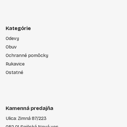
Kategórie
Odevy
Obuv
Ochranné pomôcky
Rukavice
Ostatné
Kamenná predajňa
Ulica: Zimná 87/223
052 01 Spišská Nová ves