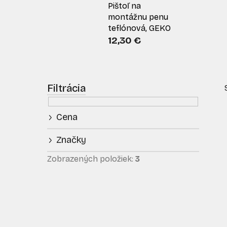
Pištoľ na
montážnu penu
teflónová, GEKO
12,30 €
B
o
č
Cena
n
ý
Značky
p
i
a
Zobrazených položiek:
3
n
e
l