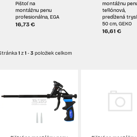
Pištoľ na
montážnu pen
montážnu penu
teflónová,
profesionálna, EGA
predĺžená trys
16,73 €
50 cm, GEKO
16,61 €
Stránka
1
z
1
-
3
položiek celkom
V
ý
p
s
p
r
o
d