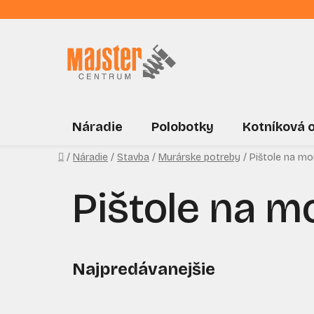
Prejsť
na
obsah
Náradie
Polobotky
Kotníková 
Domov
/
Náradie
/
Stavba
/
Murárske potreby
/
Pištole na m
Pištole na 
Najpredávanejšie