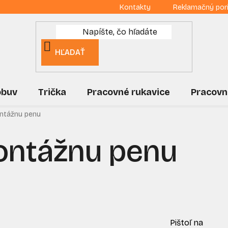
Kontakty
Reklamačný por
HĽADAŤ
obuv
Trička
Pracovné rukavice
Pracovn
ontážnu penu
montážnu penu
Pištoľ na