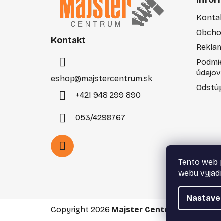
Infor
p
Konta
ä
Obcho
t
Kontakt
i
Rekla
e
Podmi
údajov
eshop
@
majstercentrum.sk
Odstúp
+421 948 299 890
053/4298767
Tento web 
webu vyjadr
Nastave
Copyright 2026
Majster Centrum s.r.o.
. Vše