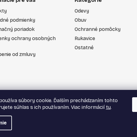
mácie pre vás
Kategórie
r
v
kty
Odevy
k
dné podmienky
Obuv
y
v
mačný poriadok
Ochranné pomôcky
ý
enky ochrany osobných
Rukavice
p
Ostatné
i
enie od zmluvy
s
u
používa súbory cookie. Ďalším prechádzaním tohto
ujete súhlas s ich používaním. Viac informácií
tu
.
nie
tky práva vyhradené.