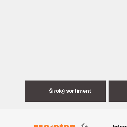
Široký sortiment
Z
á