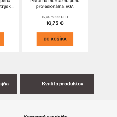
 penu
Pištoľ na montážnu penu
k
 tryska
profesionálna, EGA
t
13,60 € bez DPH
o
16,73 €
v
DO KOŠÍKA
ajňa
Kvalita produktov