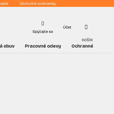
iadok
Obchodné podmienky
NÁKUPNÝ
KOŠÍK
á obuv
Pracovné odevy
Ochranné pomôck