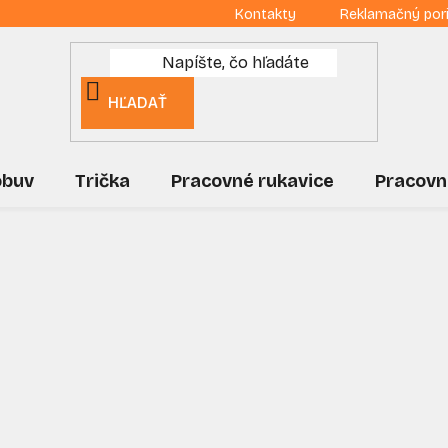
Kontakty
Reklamačný por
HĽADAŤ
obuv
Trička
Pracovné rukavice
Pracovn