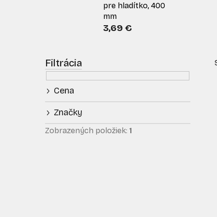
pre hladítko, 400
mm
3,69 €
B
o
č
Cena
n
ý
Značky
p
i
a
Zobrazených položiek:
1
n
e
l