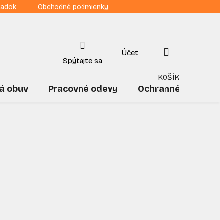
iadok
Obchodné podmienky
NÁKUPNÝ
KOŠÍK
á obuv
Pracovné odevy
Ochranné pomôck