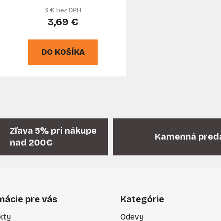
k
3 € bez DPH
t
3,69 €
o
v
DO KOŠÍKA
O
v
l
á
Zľava 5% pri nákupe
Kamenná pred
d
nad 200€
a
c
i
e
p
mácie pre vás
Kategórie
r
v
kty
Odevy