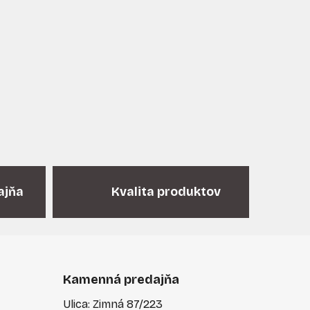
t
o
v
ajňa
Kvalita produktov
Kamenná predajňa
Ulica: Zimná 87/223