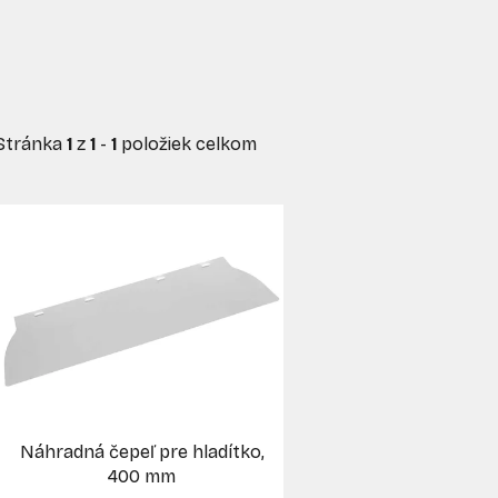
Stránka
1
z
1
-
1
položiek celkom
V
ý
p
s
p
r
o
d
Náhradná čepeľ pre hladítko,
u
400 mm