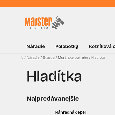
Prejsť
na
obsah
Náradie
Polobotky
Kotníková 
Domov
/
Náradie
/
Stavba
/
Murárske potreby
/
Hladítka
Hladítka
Najpredávanejšie
Náhradná čepeľ