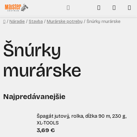
Prejsť
Hľadať
NÁKUP
na
obsah
KOŠÍK
Domov
/
Náradie
/
Stavba
/
Murárske potreby
/
Šnúrky murárske
Šnúrky
murárske
Najpredávanejšie
Špagát jutový, rolka, dĺžka 90 m, 230 g,
XL-TOOLS
3,69 €