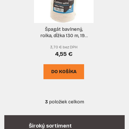
Špagát bavlnený,
rolka, dĺžka 130 m, 190
g, XL-TOOLS
3,70 € bez DPH
4,55 €
DO KOŠÍKA
3
položiek celkom
O
v
l
á
Široký sortiment