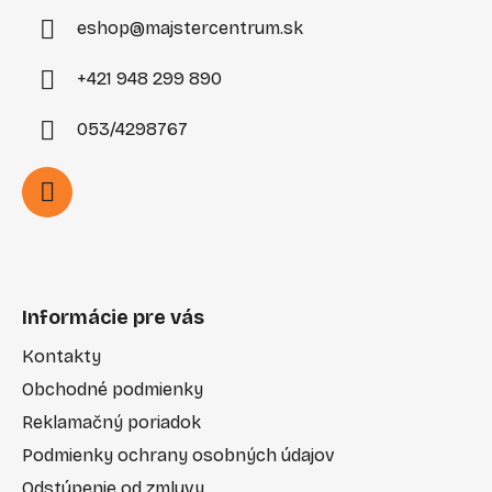
e
eshop
@
majstercentrum.sk
+421 948 299 890
053/4298767
Informácie pre vás
Kontakty
Obchodné podmienky
Reklamačný poriadok
Podmienky ochrany osobných údajov
Odstúpenie od zmluvy