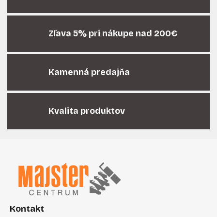
d
a
c
i
Zľava 5% pri nákupe nad 200€
e
p
r
Kamenná predajňa
v
k
y
v
Kvalita produktov
ý
p
i
Z
s
á
u
p
ä
t
i
Kontakt