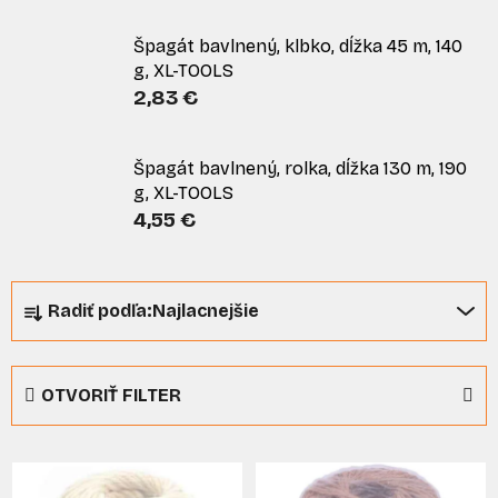
Špagát bavlnený, klbko, dĺžka 45 m, 140
g, XL-TOOLS
2,83 €
Špagát bavlnený, rolka, dĺžka 130 m, 190
g, XL-TOOLS
4,55 €
R
Radiť podľa:
Najlacnejšie
a
d
e
OTVORIŤ FILTER
n
i
V
e
ý
p