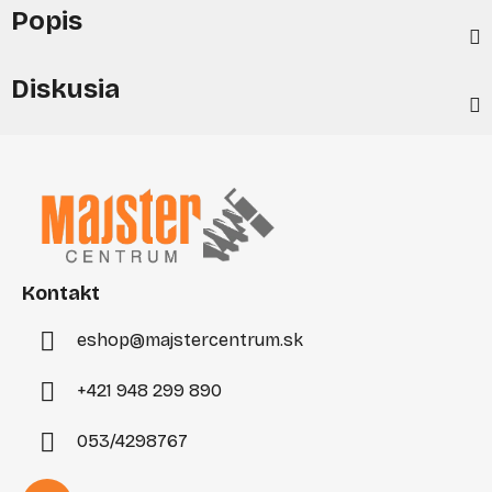
Popis
Diskusia
Z
á
p
ä
t
i
Kontakt
e
eshop
@
majstercentrum.sk
+421 948 299 890
053/4298767