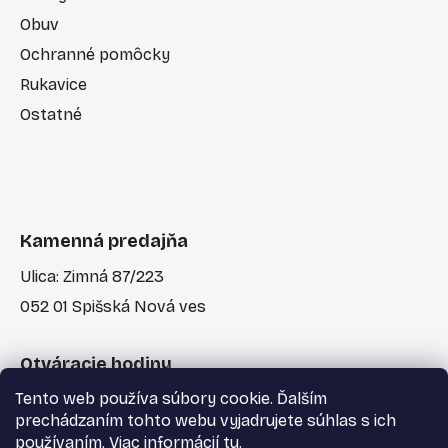
Obuv
Ochranné pomôcky
Rukavice
Ostatné
Kamenná predajňa
Ulica: Zimná 87/223
052 01 Spišská Nová ves
Otváracie hodiny
Tento web používa súbory cookie. Ďalším
Po-Pia: 7:30 - 17:00
prechádzaním tohto webu vyjadrujete súhlas s ich
používaním. Viac informácií
tu
.