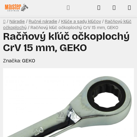
Prejsť
Hľadať
NÁKUP
na
obsah
KOŠÍK
Domov
/
Náradie
/
Ručné náradie
/
Kľúče a sady kľúčov
/
Račňový kľúč
očkoplochý
/
Račňový kľúč očkoplochý CrV 15 mm, GEKO
Račňový kľúč očkoplochý
CrV 15 mm, GEKO
Značka:
GEKO