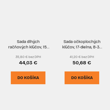
Sada dlhých
Sada očkoplochých
račňových kľúčov, 15-
kľúčov, 17-dielna, 8-32
dielna, 8 - 24 mm v
mm v plátenom obale,
35,80 € bez DPH
41,20 € bez DPH
kufríku, MAR-POL
satinované, TVARDY
44,03 €
50,68 €
DO KOŠÍKA
DO KOŠÍKA