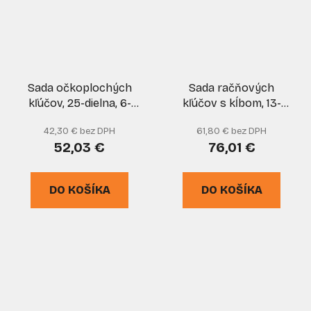
Sada očkoplochých
Sada račňových
kľúčov, 25-dielna, 6-
kľúčov s kĺbom, 13-
32mm, leštené v
dielna, 8 - 32 mm v
42,30 € bez DPH
61,80 € bez DPH
plátenom obale, GEKO
kufríku, MAR-POL
52,03 €
76,01 €
DO KOŠÍKA
DO KOŠÍKA