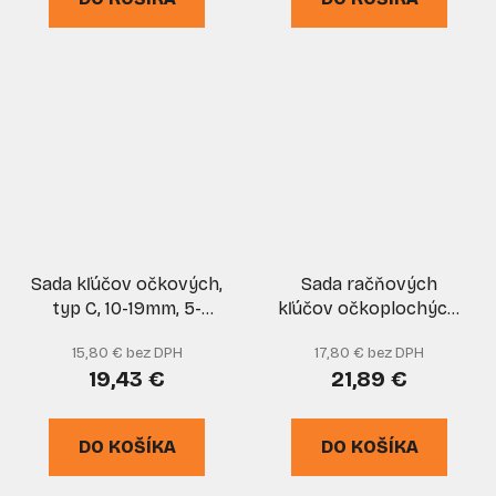
Sada kľúčov očkových,
Sada račňových
typ C, 10-19mm, 5-
kľúčov očkoplochých,
dielna, plátený obal,
7-dielna
15,80 € bez DPH
17,80 € bez DPH
XL-TOOLS
(8,10,11,13,14,17,19 mm),
19,43 €
21,89 €
GEKO
DO KOŠÍKA
DO KOŠÍKA