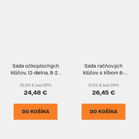
Sada očkoplochých
Sada račňových
kľúčov, 12-dielna, 8-24
kľúčov s kĺbom 6-
mm v plátenom obale,
dielna, 8-17mm, XL-
19,90 € bez DPH
21,50 € bez DPH
satinované, TVARDY
TOOLS
24,48 €
26,45 €
DO KOŠÍKA
DO KOŠÍKA