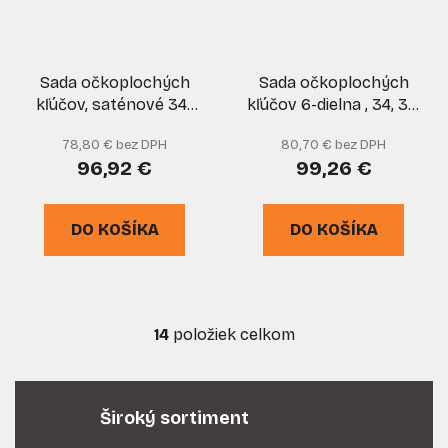
Sada očkoplochých
Sada očkoplochých
kľúčov, saténové 34-
kľúčov 6-dielna , 34, 36,
50 mm 6 ks CRV, GEKO
38, 41, 46, 50 mm, v
78,80 € bez DPH
80,70 € bez DPH
plátne, MAR-POL
96,92 €
99,26 €
DO KOŠÍKA
DO KOŠÍKA
14
položiek celkom
O
v
l
á
Široký sortiment
d