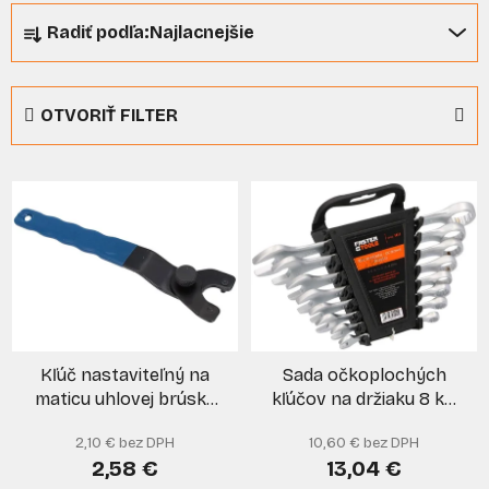
R
Radiť podľa:
Najlacnejšie
a
d
e
OTVORIŤ FILTER
n
i
V
e
ý
p
p
r
i
o
s
d
p
u
r
k
Kľúč nastaviteľný na
Sada očkoplochých
o
t
maticu uhlovej brúsky
kľúčov na držiaku 8 ks,
d
o
115-230 mm, XL-TOOLS
8-22 mm, satinované,
u
v
2,10 € bez DPH
10,60 € bez DPH
FASTER TOOLS
k
2,58 €
13,04 €