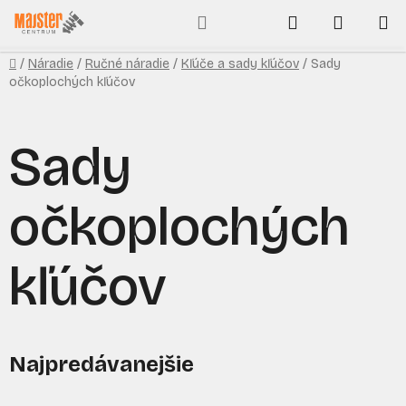
Prejsť
Hľadať
NÁKUP
na
obsah
KOŠÍK
Domov
/
Náradie
/
Ručné náradie
/
Kľúče a sady kľúčov
/
Sady
očkoplochých kľúčov
Sady
očkoplochých
kľúčov
Najpredávanejšie