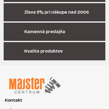
a
c
i
Zľava 5% pri nákupe nad 200€
e
p
r
Kamenná predajňa
v
k
y
v
Kvalita produktov
ý
p
i
Z
s
á
u
p
ä
t
i
Kontakt
e