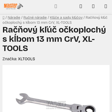
Prejsť
Hľadať
NÁKUP
na
obsah
KOŠÍK
Domov
/
Náradie
/
Ručné náradie
/
Kľúče a sady kľúčov
/
Račňový kľúč
očkoplochý s kĺbom 13 mm CrV, XL-TOOLS
Račňový kľúč očkoplochý
s kĺbom 13 mm CrV, XL-
TOOLS
Značka:
XLTOOLS