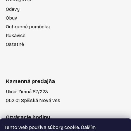
Odevy
Obuv
Ochranné pomôcky
Rukavice
Ostatné
Kamenná predajňa
Ulica: Zimná 87/223
052 01 Spišská Nová ves
Otváracie hodiny
Tento web používa súbory cookie. Ďalším
Po-Pia: 7:30 - 17:00