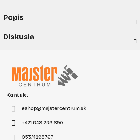
Popis
Diskusia
Z
á
p
ä
t
i
Kontakt
e
eshop
@
majstercentrum.sk
+421 948 299 890
053/4298767