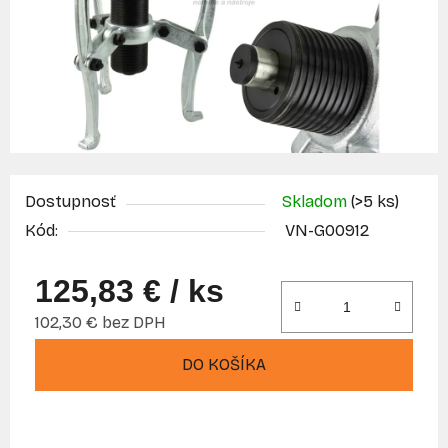
Dostupnosť
Skladom
(>5 ks)
Kód:
VN-G00912
125,83 €
/ ks
102,30 € bez DPH
Jednotková cena:
DO KOŠÍKA