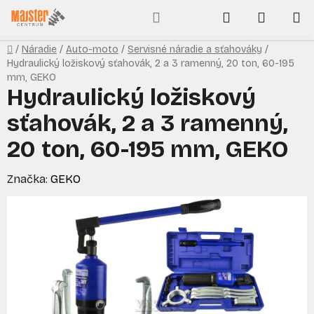
Prejsť
Hľadať
NÁKUP
na
obsah
KOŠÍK
Domov
/
Náradie
/
Auto-moto
/
Servisné náradie a sťahováky
/
Hydraulický ložiskový sťahovák, 2 a 3 ramenný, 20 ton, 60-195
mm, GEKO
Hydraulický ložiskový
sťahovák, 2 a 3 ramenný,
20 ton, 60-195 mm, GEKO
Značka:
GEKO