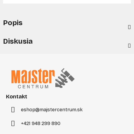
Popis
Diskusia
Z
á
p
ä
t
i
Kontakt
e
eshop
@
majstercentrum.sk
+421 948 299 890