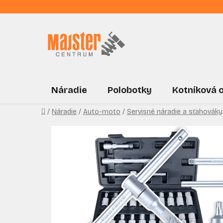
Prejsť
na
obsah
Náradie
Polobotky
Kotníková 
Domov
/
Náradie
/
Auto-moto
/
Servisné náradie a sťahováky