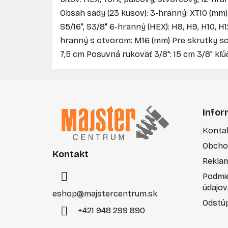
Obsah sady (23 kusov): 3-hranný: XT10 (mm) 4-
S5/16", S3/8" 6-hranný (HEX): H8, H9, H10, H1
hranný s otvorom: M16 (mm) Pre skrutky so
7,5 cm Posuvná rukoväť 3/8": 15 cm 3/8" kľú
Z
á
Infor
p
Konta
ä
Obcho
t
Kontakt
i
Rekla
e
Podmi
údajov
eshop
@
majstercentrum.sk
Odstúp
+421 948 299 890