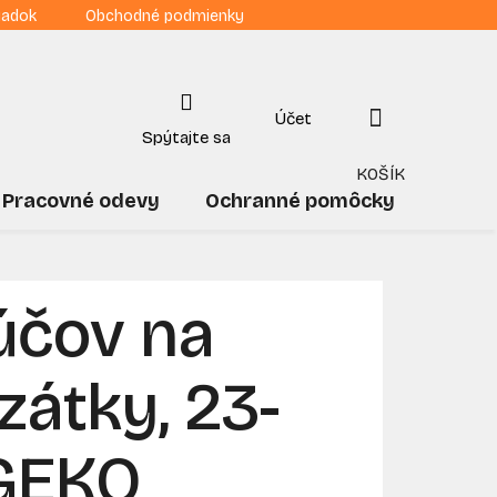
iadok
Obchodné podmienky
NÁKUPNÝ
KOŠÍK
Pracovné odevy
Ochranné pomôcky
Drogé
účov na
zátky, 23-
 GEKO