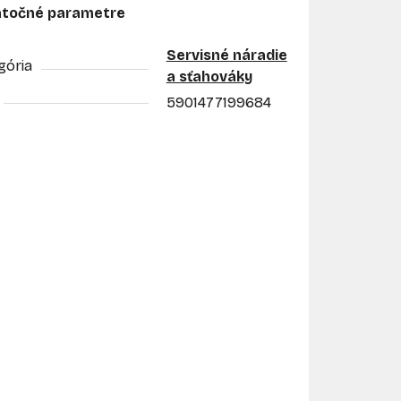
točné parametre
Servisné náradie
gória
a sťahováky
5901477199684