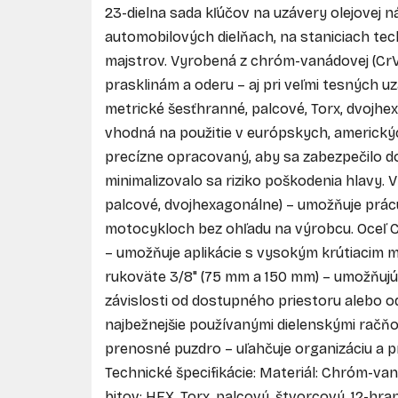
23-dielna sada kľúčov na uzávery olejovej ná
automobilových dielňach, na staniciach tech
majstrov. Vyrobená z chróm-vanádovej (CrV)
prasklinám a oderu – aj pri veľmi tesných u
metrické šesťhranné, palcové, Torx, dvojh
vhodná na použitie v európskych, americký
precízne opracovaný, aby sa zabezpečilo do
minimalizovalo sa riziko poškodenia hlavy. V
palcové, dvojhexagonálne) – umožňuje prá
motocykloch bez ohľadu na výrobcu. Oceľ C
– umožňuje aplikácie s vysokým krútiacim
rukoväte 3/8" (75 mm a 150 mm) – umožňuj
závislosti od dostupného priestoru alebo o
najbežnejšie používanými dielenskými račň
prenosné puzdro – uľahčuje organizáciu a p
Technické špecifikácie: Materiál: Chróm-va
bitov: HEX, Torx, palcový, štvorcový, 12-hra