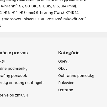
hranný: S7, S8, S10, S11, S12, S13, S14 (mm),
2, H13, H14, H17 (mm) 6-hranný (Torx): XT45 12-
 štvorcovou hlavou: XS10 Posuvná rukoväť 3/8":
č
mácie pre vás
Kategórie
kty
Odevy
dné podmienky
Obuv
mačný poriadok
Ochranné pomôcky
enky ochrany osobných
Rukavice
Ostatné
enie od zmluvy