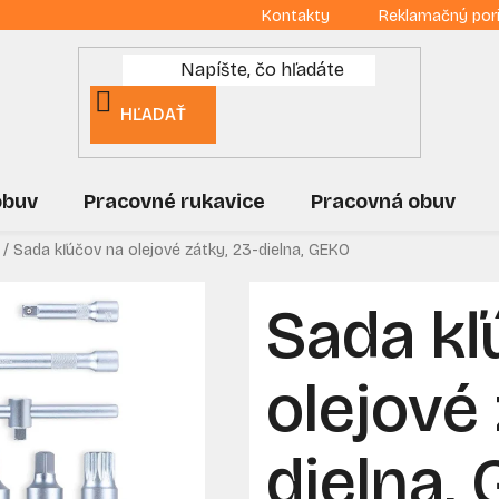
Kontakty
Reklamačný por
HĽADAŤ
obuv
Pracovné rukavice
Pracovná obuv
/
Sada kľúčov na olejové zátky, 23-dielna, GEKO
Sada kľ
olejové 
dielna,