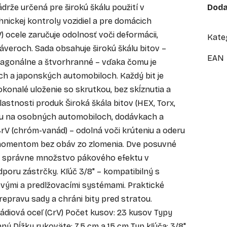
drže určená pre širokú škálu použití v
Doda
nickej kontroly vozidiel a pre domácich
 ocele zaručuje odolnosť voči deformácii,
Kate
záveroch. Sada obsahuje širokú škálu bitov –
EAN
exagonálne a štvorhranné – vďaka čomu je
ch a japonských automobiloch. Každý bit je
konalé uloženie so skrutkou, bez skĺznutia a
lastnosti produk Široká škála bitov (HEX, Torx,
cu na osobných automobiloch, dodávkach a
rV (chróm-vanád) – odolná voči krúteniu a oderu
 momentom bez obáv zo zlomenia. Dve posuvné
ú správne množstvo pákového efektu v
dporu zástrčky. Kľúč 3/8" – kompatibilný s
ovými a predlžovacími systémami. Praktické
repravu sady a chráni bity pred stratou.
nádiová oceľ (CrV) Počet kusov: 23 kusov Typy
nný Dĺžky rukoväte: 7,5 cm a 15 cm Typ kľúča: 3/8"