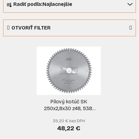
Radiť podľa:
Najlacnejšie
a
d
e
OTVORIŤ FILTER
n
i
V
e
ý
p
p
r
i
o
s
d
p
u
r
k
Pílový kotúč SK
o
t
250x2,8x30 z48, 5381
d
o
WZ N, PILANA
u
v
39,20 € bez DPH
k
48,22 €
t