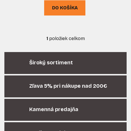
o
DO KOŠÍKA
v
1
položiek celkom
O
v
l
á
Široký sortiment
d
a
c
i
Zľava 5% pri nákupe nad 200€
e
p
r
Kamenná predajňa
v
k
y