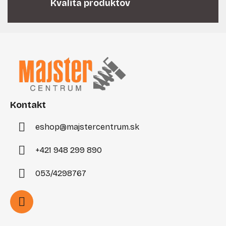
v
Kvalita produktov
ý
p
i
Z
s
á
u
p
ä
t
i
Kontakt
e
eshop
@
majstercentrum.sk
+421 948 299 890
053/4298767