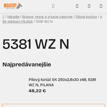
Prejsť
Hľadať
NÁKUP
na
obsah
KOŠÍK
Domov
/
Náradie
/
Brúsne, rezné a vŕtacie nástroje
/
Pílové kotúče
/
s
SK plátkom PILANA
/
5381 WZ N
5381 WZ N
Najpredávanejšie
Pílový kotúč SK 250x2,8x30 z48, 5381
WZ N, PILANA
48,22 €
R