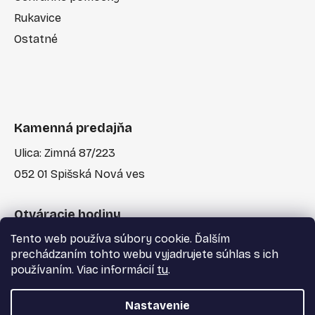
Rukavice
Ostatné
Kamenná predajňa
Ulica: Zimná 87/223
052 01 Spišská Nová ves
Otváracie hodiny
Tento web používa súbory cookie. Ďalším
Po-Pia: 7:30 - 17:00
prechádzaním tohto webu vyjadrujete súhlas s ich
používaním. Viac informácií
tu
.
Nastavenie