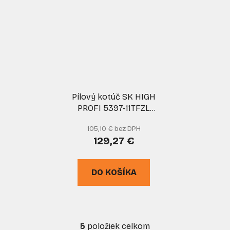
Pílový kotúč SK HIGH
PROFI 5397-11TFZL
350x3,6x30 z108,
105,10 € bez DPH
PILANA
129,27 €
DO KOŠÍKA
5
položiek celkom