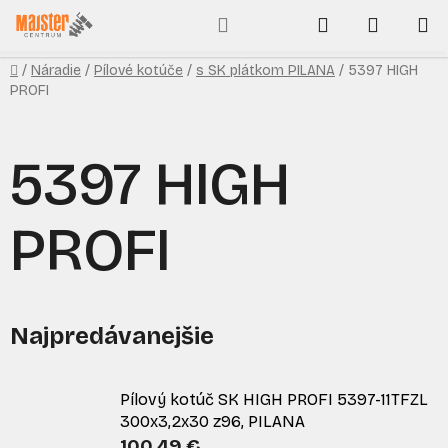
Prejsť
Hľadať
NÁKUP
na
obsah
KOŠÍK
Domov
/
Náradie
/
Pílové kotúče
/
s SK plátkom PILANA
/
5397 HIGH
PROFI
5397 HIGH
PROFI
Najpredávanejšie
Pílový kotúč SK HIGH PROFI 5397-11TFZL
300x3,2x30 z96, PILANA
100,49 €