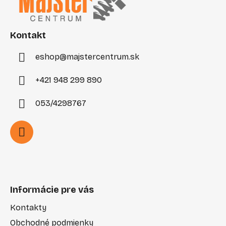
ä
t
i
Kontakt
e
eshop
@
majstercentrum.sk
+421 948 299 890
053/4298767
Informácie pre vás
Kontakty
Obchodné podmienky