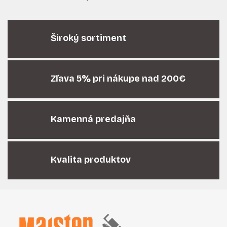
O
v
l
á
Široký sortiment
d
a
c
i
Zľava 5% pri nákupe nad 200€
e
p
r
Kamenná predajňa
v
k
y
v
Kvalita produktov
ý
p
i
Z
s
á
u
p