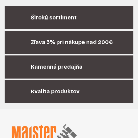
v
l
á
Široký sortiment
d
a
c
i
Zľava 5% pri nákupe nad 200€
e
p
r
Kamenná predajňa
v
k
y
v
Kvalita produktov
ý
p
i
Z
s
á
u
p
ä