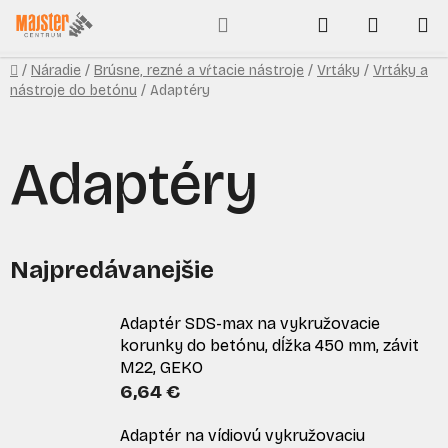
Prejsť
Hľadať
NÁKUP
na
obsah
KOŠÍK
Domov
/
Náradie
/
Brúsne, rezné a vŕtacie nástroje
/
Vrtáky
/
Vrtáky a
nástroje do betónu
/
Adaptéry
Adaptéry
Najpredávanejšie
Adaptér SDS-max na vykružovacie
korunky do betónu, dĺžka 450 mm, závit
M22, GEKO
6,64 €
Adaptér na vídiovú vykružovaciu