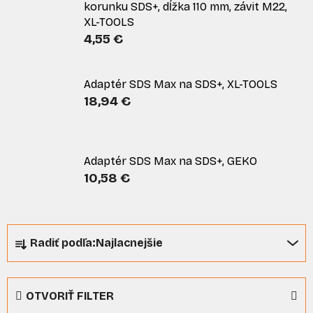
korunku SDS+, dĺžka 110 mm, závit M22,
XL-TOOLS
4,55 €
Adaptér SDS Max na SDS+, XL-TOOLS
18,94 €
Adaptér SDS Max na SDS+, GEKO
10,58 €
R
Radiť podľa:
Najlacnejšie
a
d
e
OTVORIŤ FILTER
n