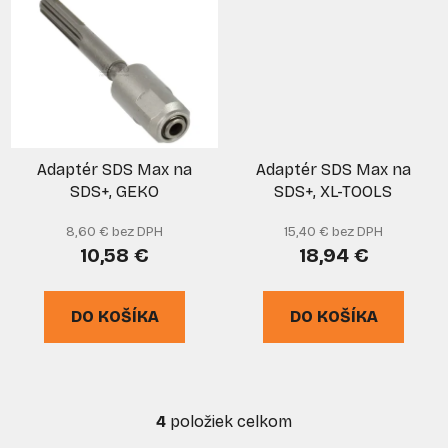
Adaptér SDS Max na
Adaptér SDS Max na
SDS+, GEKO
SDS+, XL-TOOLS
8,60 € bez DPH
15,40 € bez DPH
10,58 €
18,94 €
DO KOŠÍKA
DO KOŠÍKA
4
položiek celkom
O