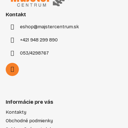
t
i
Kontakt
e
eshop
@
majstercentrum.sk
+421 948 299 890
053/4298767
Informácie pre vás
Kontakty
Obchodné podmienky