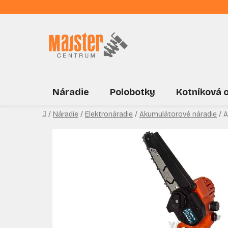
Prejsť
na
obsah
Náradie
Polobotky
Kotníková 
Domov
/
Náradie
/
Elektronáradie
/
Akumulátorové náradie
/
A