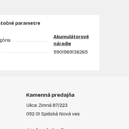
točné parametre
Akumulátorové
gória
náradie
5901969136265
Kamenná predajňa
Ulica: Zimná 87/223
052 01 Spišská Nová ves