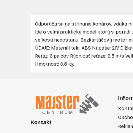
Odporúča sa na strihanie konárov, vďaka ní
Ide o veľmi praktický model ktorý si poradí s
veľkosti nedostanú. Bezkartáčový motor m
ÚDAJE: Materiál tela: ABS Napätie: 21V Dĺžk
Reťaz: 6 palcov Rýchlosť reťaze: 6,5 m/s Ve
Hmotnosť: 0,8 kg
Z
á
Infor
p
Konta
ä
Obcho
t
Kontakt
i
Rekla