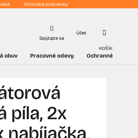
iadok
Obchodné podmienky
NÁKUPNÝ
KOŠÍK
á obuv
Pracovné odevy
Ochranné pomôck
átorová
 píla, 2x
x nabíjačka,