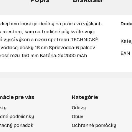
zkej hmotnosti je ideálny na prácu vo výškach.
Doda
 miestami, kam sa tradičné píly kvôli svojej
á vyšší výkon a nižšiu spotrebu. TECHNICKÉ
Kate
a vodiacej dosky: 18 cm Sprievodca: 6 palcov
EAN
ľkosť rezu: 150 mm Batéria: 2x 2500 mAh
mácie pre vás
Kategórie
kty
Odevy
dné podmienky
Obuv
mačný poriadok
Ochranné pomôcky