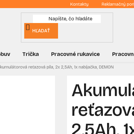
Kontakty
Reklamačný por
HĽADAŤ
obuv
Trička
Pracovné rukavice
Pracovn
kumulátorová reťazová píla, 2x 2,5Ah, 1x nabíjačka, DEMON
Akumul
reťazová
2,5Ah, 1