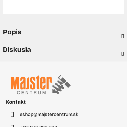
Popis
Diskusia
Z
á
p
ä
t
i
Kontakt
e
eshop
@
majstercentrum.sk