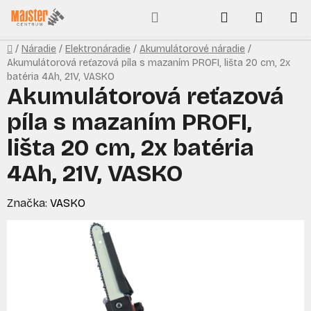
Prejsť
Hľadať
NÁKUP
na
obsah
KOŠÍK
Domov
/
Náradie
/
Elektronáradie
/
Akumulátorové náradie
/
Akumulátorová reťazová píla s mazaním PROFI, lišta 20 cm, 2x
batéria 4Ah, 21V, VASKO
Akumulátorová reťazová
píla s mazaním PROFI,
lišta 20 cm, 2x batéria
4Ah, 21V, VASKO
Značka:
VASKO