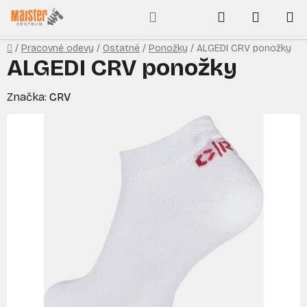
Prejsť
Hľadať
NÁKUP
na
obsah
KOŠÍK
Domov
/
Pracovné odevy
/
Ostatné
/
Ponožky
/
ALGEDI CRV ponožky
ALGEDI CRV ponožky
Značka:
CRV