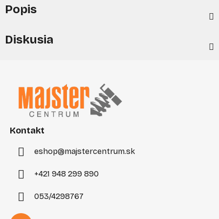
Popis
Diskusia
Z
á
p
ä
t
i
Kontakt
e
eshop
@
majstercentrum.sk
+421 948 299 890
053/4298767