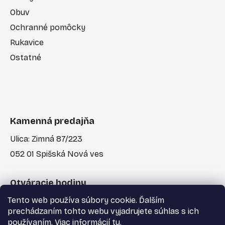
Obuv
Ochranné pomôcky
Rukavice
Ostatné
Kamenná predajňa
Ulica: Zimná 87/223
052 01 Spišská Nová ves
Otváracie hodiny
Tento web používa súbory cookie. Ďalším
Po-Pia: 7:30 - 17:00
prechádzaním tohto webu vyjadrujete súhlas s ich
používaním. Viac informácií
tu
.