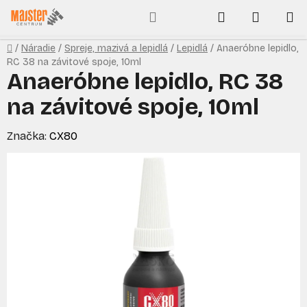
Prejsť
Hľadať
NÁKUP
na
obsah
KOŠÍK
Domov
/
Náradie
/
Spreje, mazivá a lepidlá
/
Lepidlá
/
Anaeróbne lepidlo,
RC 38 na závitové spoje, 10ml
Anaeróbne lepidlo, RC 38
na závitové spoje, 10ml
Značka:
CX80